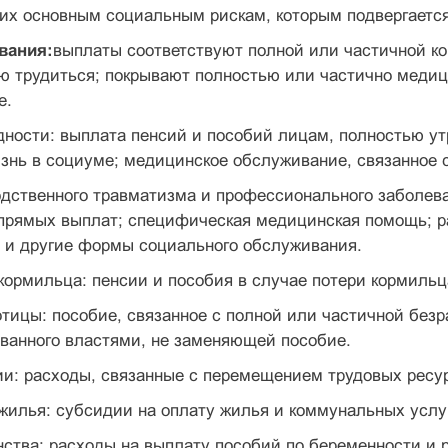
х основным социальным рискам, которым подвергается 
вания:
выплаты соответствуют полной или частичной ко
 трудиться; покрывают полностью или частично медици
е.
дности: выплата пенсий и пособий лицам, полностью у
знь в социуме; медицинское обслуживание, связанное 
одственного травматизма и профессионального заболев
прямых выплат; специфическая медицинская помощь; р
 и другие формы социального обслуживания.
 кормильца: пенсии и пособия в случае потери кормильц
отицы: пособие, связанное с полной или частичной без
ованного властями, не заменяющей пособие.
ии: расходы, связанные с перемещением трудовых ресу
 жилья: субсидии на оплату жилья и коммунальных услу
нства: расходы на выплату пособий по беременности и