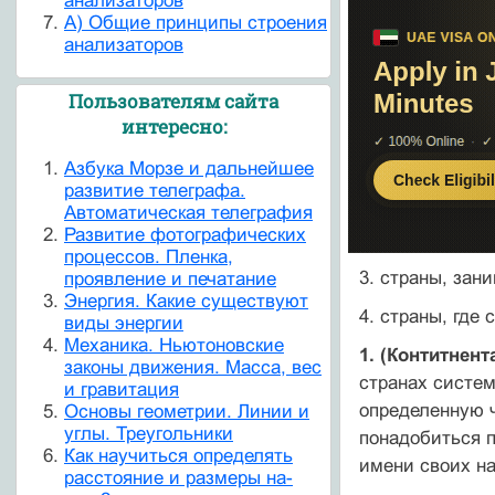
анализаторов
А) Общие принципы строения
анализаторов
Пользователям сайта
интересно:
Азбука Морзе и дальнейшее
развитие телеграфа.
Автоматическая телеграфия
Развитие фотографических
процессов. Пленка,
3. страны, за
проявление и печатание
Энергия. Какие существуют
4. страны, где
виды энергии
Механика. Ньютоновские
1. (Контитнен
законы движения. Масса, вес
странах систе
и гравитация
определенную ч
Основы геометрии. Линии и
углы. Треугольники
понадобиться 
Как научиться определять
имени своих н
расстояние и размеры на-