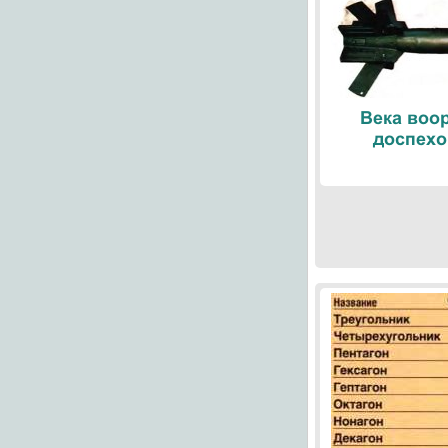
Века воо
доспехо