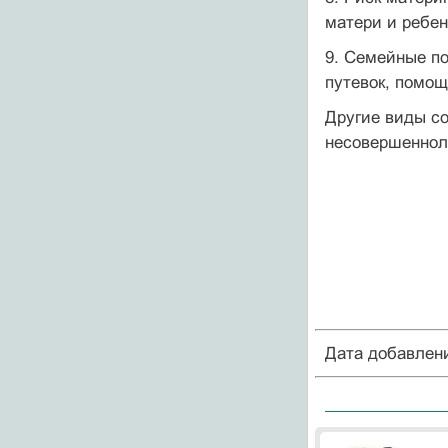
матери и ребе
9. Семейные по
путевок, помощ
Другие виды с
несовершенноле
Дата добавлен