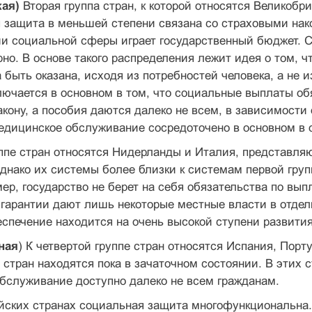
кая)
Вторая группа стран, к которой относятся Великобри
 защита в меньшей степени связана со страховыми нак
и социальной сферы играет государственный бюджет. 
но. В основе такого распределения лежит идея о том, 
быть оказана, исходя из потребностей человека, а не 
ючается в основном в том, что социальные выплаты об
акону, а пособия даются далеко не всем, в зависимости
едицинское обслуживание сосредоточено в основном в 
уппе стран относятся Нидерланды и Италия, представл
днако их системы более близки к системам первой груп
ер, государство не берет на себя обязательства по вы
 гарантии дают лишь некоторые местные власти в отдел
спечение находится на очень высокой ступени развития
ная
) К четвертой группе стран относятся Испания, Пор
 стран находятся пока в зачаточном состоянии. В этих 
бслуживание доступно далеко не всем гражданам.
йских странах социальная защита многофункциональна. 