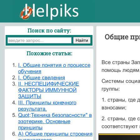
Поиск по сайту:
Общие пр
Похожие статьи:
Все страны За
I. Общие понятия о процессе
помощь людям,
обучения
I. Общие сведения
Системы социал
II. НЕСПЕЦИФИЧЕСКИЕ
группы:
ФАКТОРЫ ИММУННОЙ
ЗАЩИТЫ
1. страны, гд
III. Принципы конечного
взносами;
результата.
Quot;Техника безопасности" в
2. страны, где
эзотерике. Основные
соответствуют
принципы
А) Общие принципы строения