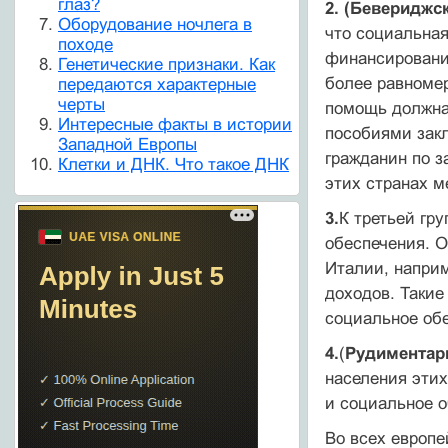
глаз?
2. (Бевериджс
Оборудование ночлега в
что социальная
походе
финансировани
Генетические признаки. Как
более равномер
передаются характерные
черты
помощь должна 
Интересные факты в истории
пособиями закл
Западной Европы
гражданин по з
Клетки и ДНК. Что такое ДНК
этих странах м
3.
К третьей гр
обеспечения. О
Италии, наприм
доходов. Такие
социальное обе
4.
(
Рудиментар
населения этих
и социальное о
Во всех европе