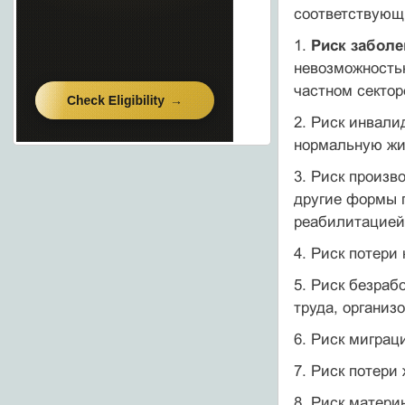
соответствующи
1.
Риск заболе
невозможностью
частном сектор
2. Риск инвали
нормальную жи
3. Риск произв
другие формы 
реабилитацией
4. Риск потери
5. Риск безраб
труда, организ
6. Риск миграц
7. Риск потери
8. Риск матери