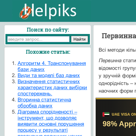
Поиск по сайту:
Первинна
Всі методи кіль
Похожие статьи:
Первинна
стати
Алгоритм 4. Транспонування
відомості груп
бази даних
Види та моделі баз даних
у зручній формі
Визначення статистичних
однорідність – 
характеристик даних вибірки
наочних форм п
спостережень.
Вторинна статистична
обробка даних
Діаграма спорідненості –
інструмент, що дозволяє
виявити основні порушення
процесу у результаті