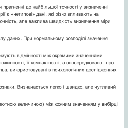
прагненні до найбільшої точності у визначенні
ї є «нетипові» дані, які різко впливають на
точність, але важлива швидкість визначення міри
ілу даних. При нормальному розподілі значення
ризують відмінності між окремими значеннями
жинності, її компактності, а опосередковано і про
більш використовувані в психологічних дослідженнях
знаки. Визначається легко і швидко, але чутливий
олютною величиною) між кожним значенням у вибірці