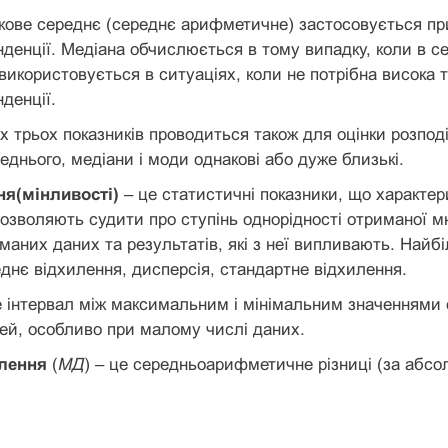
кове середнє (середнє арифметичне) застосовується при 
денції. Медіана обчислюється в тому випадку, коли в сері
використовується в ситуаціях, коли не потрібна висока 
денції.
х трьох показників проводиться також для оцінки розпод
еднього, медіани і моди однакові або дуже близькі.
ня(мінливості)
– це статистичні показники, що характе
озволяють судити про ступінь однорідності отриманої мно
иманих даних та результатів, які з неї випливають. Най
еднє відхилення, дисперсія, стандартне відхилення.
 інтервал між максимальним і мінімальним значеннями о
ей, особливо при малому числі даних.
лення
(
МД
) – це середньоарифметичне різниці (за абс