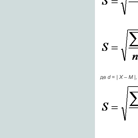
де
d
= |
Х
–
М
|