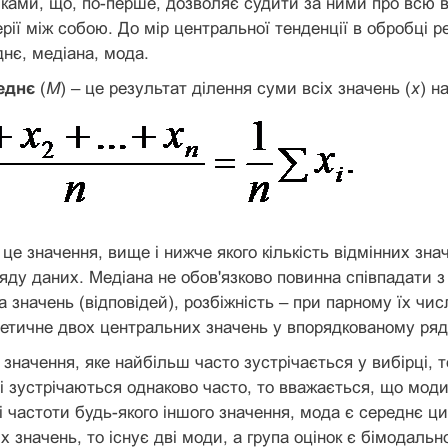
иками, що, по-перше, дозволяє судити за ними про всю ви
серії між собою. До мір центральної тенденції в обробці 
днє, медіана, мода.
еднє
(
М
) – це результат ділення суми всіх значень (
х
) на
– це значення, вище і нижче якого кількість відмінних зн
яду даних. Медіана не обов'язково повинна співпадати з
 значень (відповідей), розбіжність – при парному їх чи
тичне двох центральних значень у впорядкованому ряд
е значення, яке найбільш часто зустрічається у вибірці,
пі зустрічаються однаково часто, то вважається, що мод
ші частоти будь-якого іншого значення, мода є середнє ц
 значень, то існує дві моди, а група оцінок є бімодальн