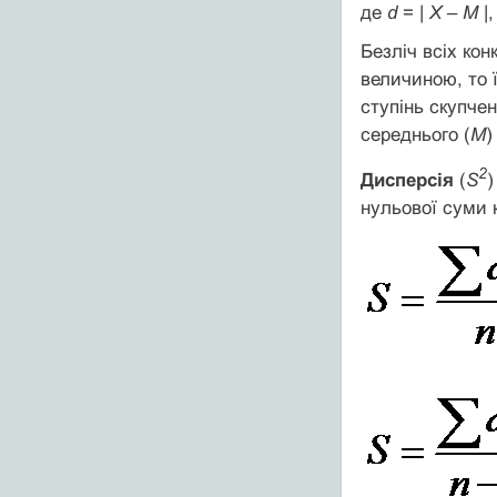
де
d
= |
Х
–
М
|
Безліч всіх ко
величиною, то 
ступінь скупчен
середнього (
М
)
2
Дисперсія
(
S
)
нульової суми к