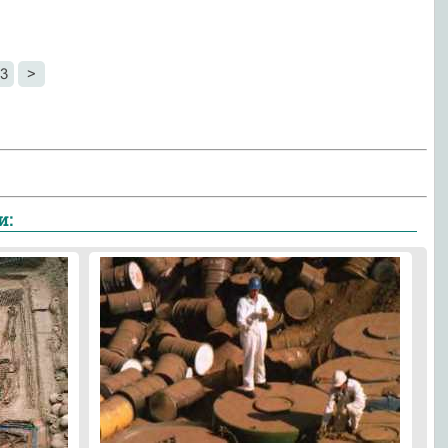
3
>
и: