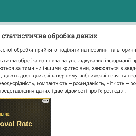
 статистична обробка даних
кісної обробки прийнято поділяти на первинні та вторинн
стична обробка націлена на упорядкування інформації про
уються за тими чи іншими критеріями, заносяться в зведе
, дають дослідникові в першому наближенні поняття про х
неоднорідність, компактність – розкиданість, чіткість – р
редставлення даних і дає відомості про їх розподіл.