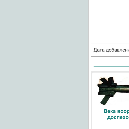
Дата добавлен
Века воо
доспехо