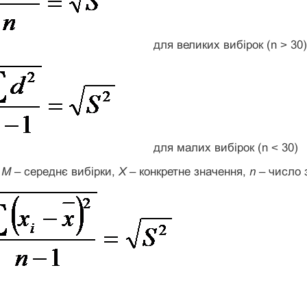
для великих вибірок (n ˃ 30)
для малих вибірок (n ˂ 30)
,
М
– середнє вибірки,
X
– конкретне значення,
n
– число 