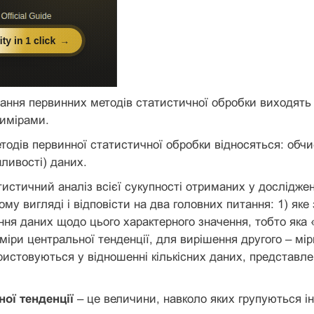
вання первинних методів статистичної обробки виходять
вимірами.
тодів первинної статистичної обробки відносяться: обчи
нливості) даних.
истичний аналіз всієї сукупності отриманих у досліджен
му вигляді і відповісти на два головних питання: 1) яке
ння даних щодо цього характерного значення, тобто яка
іри центральної тенденції, для вирішення другого – міри
ристовуються у відношенні кількісних даних, представле
ої тенденції
– це величини, навколо яких групуються і