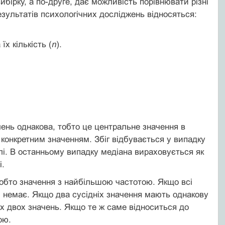
бірку, а по-друге, дає можливість порівнювати різні
результатів психологічних досліджень відносяться:
 їх кількість (
n
).
ачень однакова, тобто це центральне значення в
 конкретним значенням. Збіг відбувається у випадку
слі. В останньому випадку медіана вираховується як
і.
 тобто значення з найбільшою частотою. Якщо всі
и немає. Якщо два сусідніх значення мають однакову
их двох значень. Якщо те ж саме відноситься до
ою.