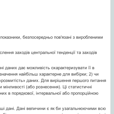
 показники, безпосередньо пов'язані з виробленими
слення заходів центральної тенденції та заходів
ні даних дає можливість охарактеризувати її в
 значення найбільш характерне для вибірки; 2) чи
 «розмитість» даних. Для вирішення першого питання
 мінливості (або рознесення). Ці статистичні
них в порядкової, інтервальної або пропорційною
нші дані. Дані величини є як би узагальнюючими всю