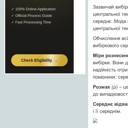
Зазвичай вибір
центральної тен
середнє. Мода 
центральної тен
Обчислення всі
вибіркового сер
Міри рознесен
вибірки. Вони д
надійність отр
показники: сер
Розмах
(ρ)
– це
до випадковост
Середнє відхи
і її середнім.