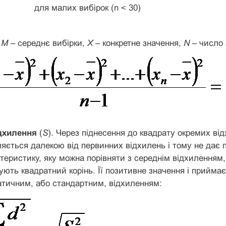
для малих вибірок (n ˂ 30)
,
М
– середнє вибірки,
X
– конкретне значення,
N
– число 
дхилення
(
S
). Через піднесення до квадрату окремих ві
яється далекою від первинних відхилень і тому не дає п
теристику, яку можна порівняти з середнім відхиленням
ують квадратний корінь. Її позитивне значення і приймає
тичним, або стандартним, відхиленням: