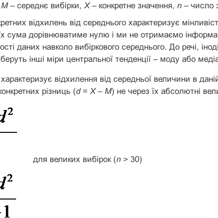
,
М
– середнє вибірки,
X
– конкретне значення,
n
– число 
нкретних відхилень від середнього характеризує мінливіс
їх сума дорівнюватиме нулю і ми не отримаємо інформаці
ості даних навколо вибіркового середнього. До речі, інод
 беруть інші міри центральної тенденції – моду або медіа
 характеризує відхилення від середньої величини в дані
онкретних різниць (
d
=
X
–
М
) не через їх абсолютні вел
для великих вибірок (
n
˃ 30)