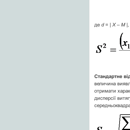
де
d
= |
Х
–
М
|
Стандартне ві
величина виявл
отримати харак
дисперсії витяг
середньоквадра