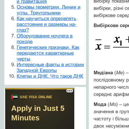
вибірку показн
и гравитация
Основы геометрии. Линии и
вибірки, різні 
углы. Треугольники
вибіркове сере
Как научиться определять
расстояние и размеры на-
Вибіркове сер
глаз?
Оборудование ночлега в
походе
Генетические признаки. Как
передаются характерные
черты
Интересные факты в истории
Западной Европы
Медіана
(
Ме
) 
Клетки и ДНК. Что такое ДНК
послідовному р
непарного числа
середнє арифме
Мода
(
Мо
) – ц
значення в гру
частоту і біль
двох несуміжних