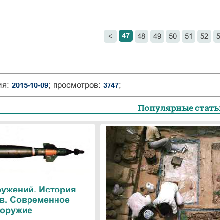
47
<
48
49
50
51
52
5
ия:
; просмотров:
;
2015-10-09
3747
Популярные стать
ружений. История
в. Современное
оружие