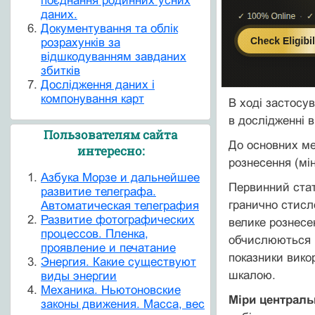
поєднання родинних усних
даних.
Документування та облік
розрахунків за
відшкодуванням завданих
збитків
Дослідження даних і
компонування карт
В ході застосу
в дослідженні 
Пользователям сайта
До основних ме
интересно:
рознесення (мі
Азбука Морзе и дальнейшее
Первинний стат
развитие телеграфа.
гранично стисло
Автоматическая телеграфия
Развитие фотографических
велике рознесе
процессов. Пленка,
обчислюються м
проявление и печатание
показники вико
Энергия. Какие существуют
шкалою.
виды энергии
Механика. Ньютоновские
Міри центральн
законы движения. Масса, вес