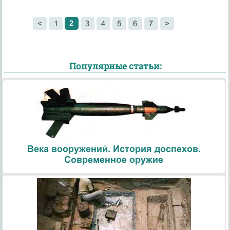
2
<
1
3
4
5
6
7
>
Популярные статьи:
Века вооружений. История доспехов.
Современное оружие