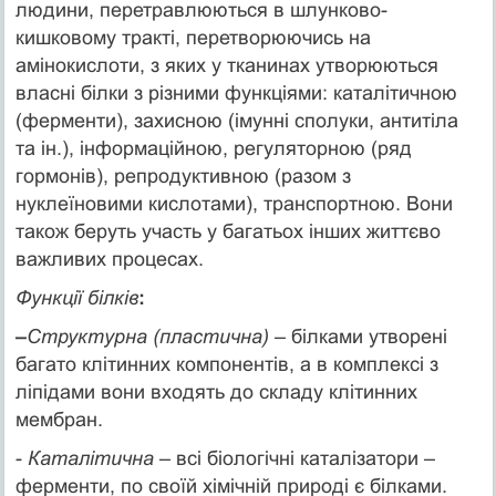
людини, перетравлюються в шлунково-
кишковому тракті, перетворюючись на
амінокислоти, з яких у тканинах утворюються
власні білки з різними функціями: каталітичною
(ферменти), захисною (імунні сполуки, антитіла
та ін.), інформаційною, регуляторною (ряд
гормонів), репродуктивною (разом з
нуклеїновими кислотами), транспортною. Вони
також беруть участь у багатьох інших життєво
важливих процесах.
Функції білків
:
–
Структурна (пластична)
– білками утворені
багато клітинних компонентів, а в комплексі з
ліпідами вони входять до складу клітинних
мембран.
-
Каталітична
– всі біологічні каталізатори –
ферменти, по своїй хімічній природі є білками.