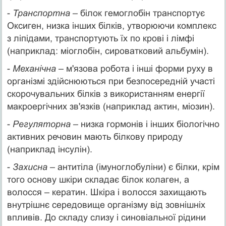
-
Транспортна
– білок гемоглобін транспортує
Оксиген, низка інших білків, утворюючи комплекс
з ліпідами, транспортують їх по крові і лімфі
(наприклад: міоглобін, сироватковий альбумін).
-
Механічна
– м'язова робота і інші форми руху в
організмі здійснюються при безпосередній участі
скорочувальних білків з використанням енергії
макроергічних зв'язків (наприклад актин, міозин).
-
Регуляторна
– низка гормонів і інших біологічно
активних речовин мають білкову природу
(наприклад інсулін).
-
Захисна
– антитіла (імуноглобуліни) є білки, крім
того основу шкіри складає білок колаген, а
волосся – кератин. Шкіра і волосся захищають
внутрішнє середовище організму від зовнішніх
впливів. До складу слизу і синовіальної рідини