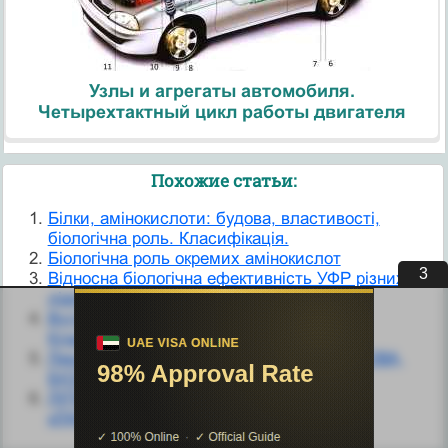
Узлы и агрегаты автомобиля.
Четырехтактный цикл работы двигателя
Похожие статьи:
Білки, амінокислоти: будова, властивості,
біологічна роль. Класифікація.
Біологічна роль окремих амінокислот
2
Відносна біологічна ефективність УФР різних
діапазонів
Вуглеводи. будова, біологічна роль.
Класифікація.
Лекція №7. нУКЛЕІНОВІ КИСЛОТИ. БУДОВА,
БІОЛОГІЧНА РОЛЬ. БІОСИНТЕЗ БІЛКА
ЛІПІДИ. БУДОВА, БІОЛОГІЧНА РОЛЬ.
кЛАСиФІКАЦІЯ.