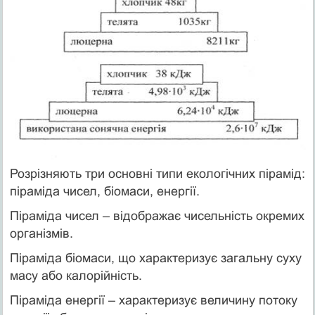
Розрізняють три основні типи екологічних пірамід:
піраміда чисел, біомаси, енергії.
Піраміда чисел – відображає чисельність окремих
організмів.
Піраміда біомаси, що характеризує загальну суху
масу або калорійність.
Піраміда енергії – характеризує величину потоку