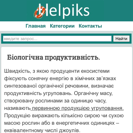
Главная
Категории
Контакты
Біологічна продуктивність.
Швидкість, з якою продуценти екосистеми
фіксують сонячну енергію в хімічних зв’язках
синтезованої органічної речовини, визначає
продуктивність угруповань. Органічну масу,
створювану рослинами за одиницю часу,
називають
первинною продукцією угруповання.
Продукцію виражають кількісно сирою чи сухою
масою рослин або в енергетичних одиницях –
еквівалентному числі джоулів.