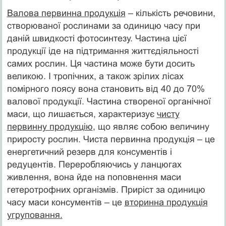
Валова первинна продукція
– кількість речовини,
створюваної рослинами за одиницю часу при
даній швидкості фотосинтезу. Частина цієї
продукції іде на підтримання життєдіяльності
самих рослин. Ця частина може бути досить
великою. І тропічних, а також зрілих лісах
помірного поясу вона становить від 40 до 70%
валової продукції. Частина створеної органічної
маси, що лишається, характеризує
чисту
первинну продукцію
, що являє собою величину
приросту рослин. Чиста первинна продукція – це
енергетичний резерв для консументів і
редуцентів. Переробляючись у ланцюгах
живлення, вона йде на поповнення маси
гетеротрофних організмів. Приріст за одиницю
часу маси консументів – це
вторинна продукція
угруповання.