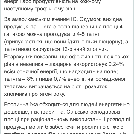
енергії або продуктивність на кожному
наступному трофічному рівні.
За американським вченим Ю. Одумом: вихідна
продукція ланцюга є посів люцерни на площі 4
га, якою можна прогодувати 4-5 телят
(припускається, що вони їдять тільки люцерну), а
телятиною харчується 12-річний хлопчик.
Розрахунки показали, що ефективність всіх трьох
рівнів невелика – люцерна використовує 0,24%
всієї сонячної енергії, що надходить на поле;
телята – 8% і лише 0,7% енергії, нагромадженої
телятами витрачається на ріст і розвиток
хлопчика протягом року.
Рослинна їжа обходиться для людей енергетично
дешевше, ніж тваринна. Сільськогосподарські
площі при раціональному використанні і розподілі
продукції могли б забезпечити рослинною їжею