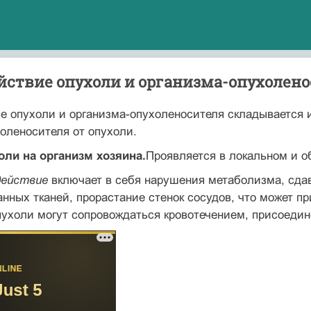
йствие опухоли и организма-опухолен
 опухоли и организма-опухоленосителя складывается и
оленосителя от опухоли.
оли на организм хозяина.
Проявляется в локальном и 
действие
включает в себя нарушения метабо­лизма, сд
нных тканей, прорастание стенок сосудов, что может п
у­холи могут сопровождаться кровотечением, присоеди