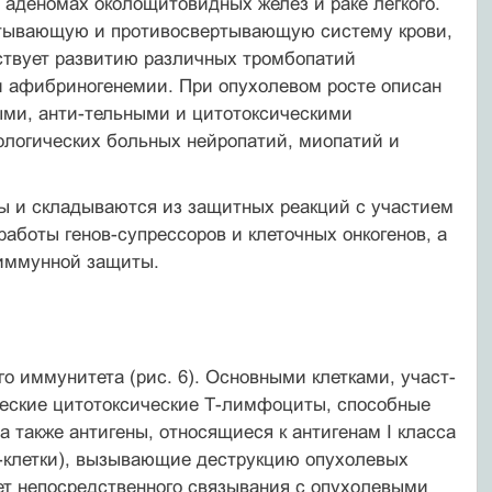
 аденомах околощитовидных желез и раке легкого.
ертывающую и противосвертывающую систему крови,
ствует развитию различных тромбопатий
 афибриногенемии. При опухолевом росте описан
ыми, анти-тельными и цитотоксическими
кологических больных нейропатий, миопатий и
ны и складываются из защитных реакций с участием
аботы генов-супрессоров и клеточных онкогенов, а
­иммунной защиты.
о иммунитета (рис. 6). Основными клетками, участ­
еские цитотоксические Т-лимфоциты, способные
а также антигены, относящиеся к антигенам I класса
K-клетки), вызывающие деструкцию опухолевых
ет непосредственного связывания с опухолевыми