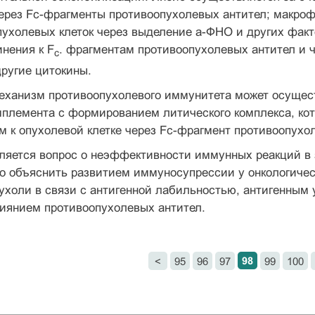
через Fc-фрагменты противоопухолевых антител; макро
ухолевых клеток через выделение а-ФНО и других факт
нения к F
. фрагментам противоопухолевых антител и 
c
ругие цитокины.
еханизм противоопухолевого иммунитета мо­жет осуще
мплемента с формированием литического комплекса, ко­
 к опухолевой клетке через Fc-фрагмент противоопухол
ляется вопрос о неэффективности иммунных реакций в 
но объяснить развитием иммуносупрессии у онкологиче
ухоли в связи с антигенной лабильностью, антигенным 
иянием противо­опухолевых антител.
98
<
95
96
97
99
100