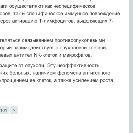
фаги осуществляют как неспецифическое
оров, так и специфическое иммунное повреждение
через активацию Т-лимфоцитов, выделяющих 7-
ствляться связыванием противоопухолевыми
торый взаимодействует с опухолевой клеткой,
евых анти­тел NK-клеток и макрофагов.
защите от опухоли. Эту неэффективность,
ских больных, наличием феномена антигенного
упрощением ее клеток, а также усилением роста
101
>