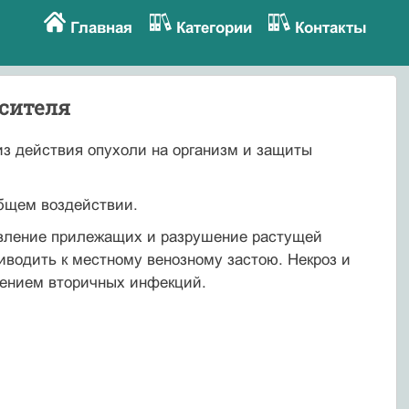
Главная
Категории
Контакты
осителя
з действия опухоли на организм и защиты
общем воздействии.
авление прилежащих и разрушение растущей
риводить к местному венозному застою. Некроз и
нением вто­ричных инфекций.