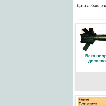
Дата добавлен
Века воо
доспехо