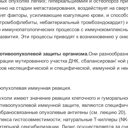
ых опухолях легких; гиперкальциемия и остеопороз при
енно на стадии метастазирования, воздействует на св
ет факторы, усиливающие коагуляцию крови, и спо­соб
тромбофлебиты, небактериальный тромбоэндокардит) и
р им­мунопатологических процессов с иммунокомплексн
звития. Эти про­цессы приводят к возникновению у он
отивоопухолевой защиты организма.
Они раз­нообраз
рации мутированного участка ДНК, сбалансирован' ной р
оров неспецифической и специфической, иммунной и не
оопухолевая иммунная реакция.
ухоли имеют значение реакции клеточного и гуморальног
тивоопухолевой иммунной защите, являются спе­цифич
мбраносвязанные опухолевые антигены (см. лекцию 20), 
плекса гистосовместимости; натуральные Т-киллеры (N
ительной сенсибилизации. Лизис осуществляется за сч