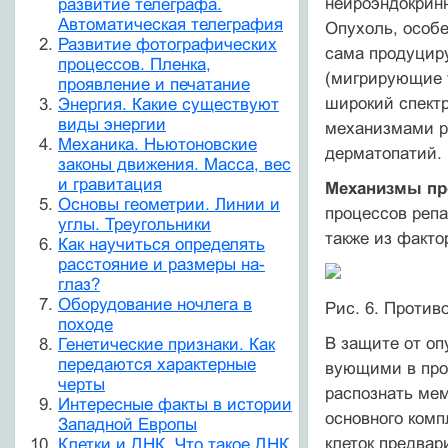
нейроэндокринн
развитие телеграфа.
Автоматическая телеграфия
Опухоль, особ
Развитие фотографических
сама продуциру
процессов. Пленка,
(мигрирующие 
проявление и печатание
широкий спект
Энергия. Какие существуют
виды энергии
механизмами ра
Механика. Ньютоновские
дерматопатий.
законы движения. Масса, вес
и гравитация
Механизмы пр
Основы геометрии. Линии и
процессов репа
углы. Треугольники
также из факт
Как научиться определять
расстояние и размеры на-
глаз?
Оборудование ночлега в
Рис. 6. Против
походе
В защите от оп
Генетические признаки. Как
передаются характерные
вующими в про
черты
распоз­нать ме
Интересные факты в истории
основного ком
Западной Европы
клеток предвар
Клетки и ДНК. Что такое ДНК