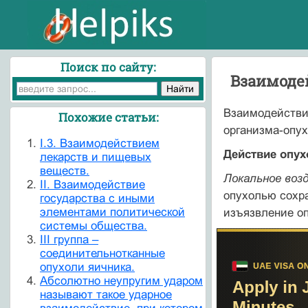
Поиск по сайту:
Взаимоде
Взаимодействие
Похожие статьи:
организма-опух
I.3. Взаимодействием
Действие опух
лекарств и пищевых
веществ.
Локальное воз
II. Взаимодействие
опухолью сохра
государства с иными
элементами политической
изъязвление оп
системы общества.
III группа –
соединительнотканные
опухоли яичника.
Абсолютно неупругим ударом
называют такое ударное