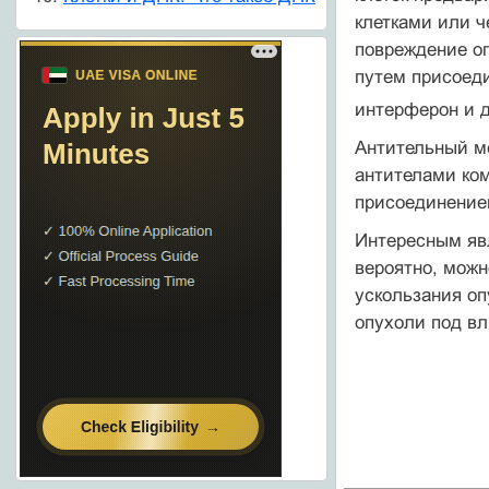
клетками или 
повреждение оп
путем присоеди
интерферон и д
Антительный м
антите­лами ко
присоединением
Интересным яв
вероятно, мож
ускользания оп
опухоли под вл