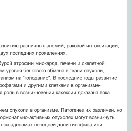
развитию различных анемий, раковой интоксикации,
двух последних проявлениях.
урой атрофии миокарда, печени и скелет­ной
м уровня белкового обмена в ткани опухоли,
а­низм на "голодание". В последние годы развитие
рофа­гами и другими клетками в организме-
 роль в возникно­вении кахексии доказана пока
ем опухоли в организме. Патогенез их различен, но
ормонально-активных опухолях могут воз­никнуть
 при аденомах передней доли гипофиза или