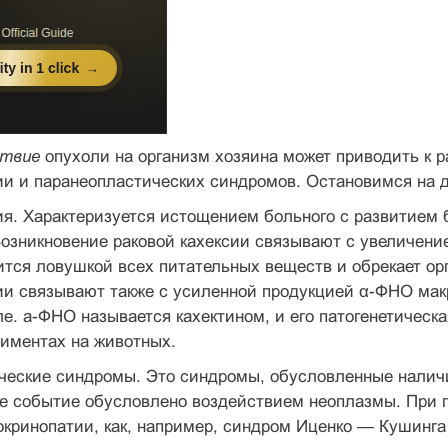
ствие
опухоли на организм хозяина может при­водить к 
сии и паранеопластических синдромов. Остановимся на 
ия. Характеризуется истощением больного с развитием б
озникновение раковой кахексии связывают с увеличение
ится ловушкой всех питательных веществ и обрекает орг
сии связывают также с усиленной продукцией α-ФНО мак
е. а-ФНО называется кахектином, и его патогенетическая
риментах на живот­ных.
еские синдромы. Это синдро­мы, обусловленные наличи
е событие обусловлено воздействи­ем неоплазмы. При г
кринопатии, как, например, синдром Иценко — Кушинга