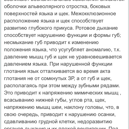
оболочки альвеолярного отростка, боковых
поверхностей языка и щек. Межокклюзионное
расположение языка и щек способствует
развитию глубокого прикуса. Ротовое дыхание
способствует нарушению функции и формы губ;
несмыкание губ приводит к изменению
положения языка, что усугубляет аномалию, т.к.
давление мышц губ и щек не уравновешивается
давлением языка. При нарушенной функции
глотания язык отталкивается во время акта
глотания не от сомкнутых ЗР, а от губ и щек,
располагаясь при этом между зубными рядами.
Это приводит к напряжению мимических мышц ,
всасыванию нижней губы, углов рта, щек,
напряжению мышц шеи, наклону головы, что, в
свою очередь, приводит к нарушению осанки,
сдавливанию грудной клетки, недоразвитию
органов дыхания и их плохой вентиляции. Под