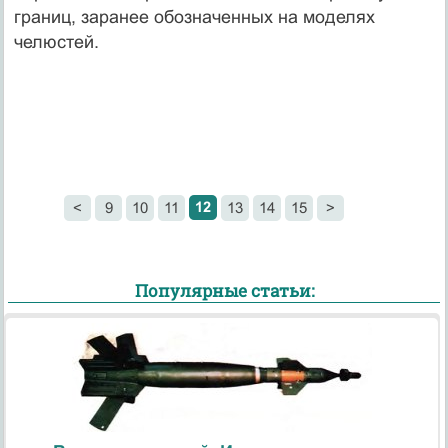
границ, заранее обозначенных на моделях
челюстей.
12
<
9
10
11
13
14
15
>
Популярные статьи: