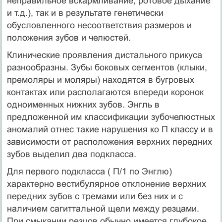
неправильное вскармливание, ротовое дыхание
и т.д.), так и в результате генетически
обусловленного несоответствия размеров и
положения зубов и челюстей.
Клинические проявления дистального прикуса
разнообразны. Зубы боковых сегментов (клыки,
премоляры и моляры) находятся в бугровых
контактах или располагаются впереди коронок
одноименных нижних зубов. Энгль в
предложенной им классификации зубочелюстных
аномалий отнес такие нарушения ко П классу и в
зависимости от расположения верхних передних
зубов выделил два подкласса.
Для первого подкласса ( П/1 по Энглю)
характерно вестибулярное отклонение верхних
передних зубов с тремами или без них и с
наличием сагиттальной щели между резцами.
При смыкании резцов обычно имеется глубокое