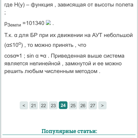
где Н(у) – функция , зависящая от высоты полета
;
р
=101340
.
Земли
Т.к. α для БР при их движении на АУТ небольшой
о
(α≤10
) , то можно принять , что
cosα≈1 ; sin α ≈α . Приведенная выше система
является нелинейной , замкнутой и ее можно
решить любым численным методом .
24
<
21
22
23
25
26
27
>
Популярные статьи: