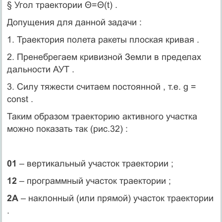
§ Угол траектории Θ=Θ(t) .
Допущения для данной задачи :
1. Траектория полета ракеты плоская кривая .
2. Пренебрегаем кривизной Земли в пределах
дальности АУТ .
3. Силу тяжести считаем постоянной , т.е. g =
const .
Таким образом траекторию активного участка
можно показать так (рис.32) :
01
– вертикальный участок траектории ;
12
– программный участок траектории ;
2А
– наклонный (или прямой) участок траектории
.