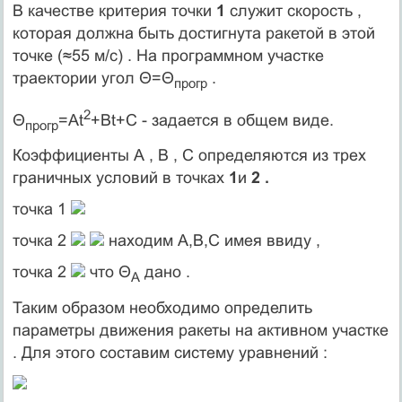
В качестве критерия точки
1
служит скорость ,
которая должна быть достигнута ракетой в этой
точке (≈55 м/с) . На программном участке
траектории угол Θ=Θ
.
прогр
2
Θ
=At
+Bt+C - задается в общем виде.
прогр
Коэффициенты А , В , С определяются из трех
граничных условий в точках
1
и
2 .
точка 1
точка 2
находим А,В,С имея ввиду ,
точка 2
что Θ
дано .
А
Таким образом необходимо определить
параметры движения ракеты на активном участке
. Для этого составим систему уравнений :