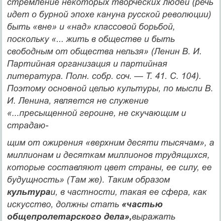
стремление некоторых творческих людей (речь
идет о бурной эпохе кануна русской революции)
быть «вне» и «над» классовой борьбой,
поскольку «... жить в обществе и быть
свободным от об­щества нельзя» (Ленин В. И.
Партийная организация и пар­тийная
литература. Полн. собр. соч. — Т. 41. С. 104).
Поэтому основной целью культуры, по мысли В.
И. Ленина, является не служение
«...пресыщенной героине, не скучающим и
страдаю-
щим от ожирения «верхним десяти тысячам», а
миллионам и де­сяткам миллионов трудящихся,
которые составляют цвет стра­ны, ее силу, ее
будущность» (Там же). Таким образом
культура
и, в частности, такая ее сфера, как
искусство, должны стать
«ча­стью
общепролетарского дела»,
выражать