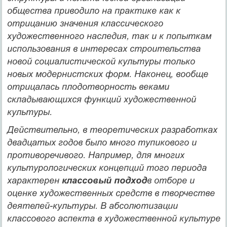
общества приводило на практике как к
отрицанию значения классического
художествен­ного наследия, так и к попыткам
использования в интересах стро­ительства
новой социалистической культуры только
новых модер­нистских форм. Наконец, вообще
отрицалась плодотворность века­ми
складывающихся функций художественной
культуры.
Действительно, в теоретических разработках
двадцатых го­дов было много тупикового и
противоречивого. Например, для мно­гих
культурологических концепций того периода
характерен
клас­совый подход
в отборе и
оценке художественных средств в творче­стве
деятелей-культуры. В абсолютизации
классового аспекта в художественной культуре