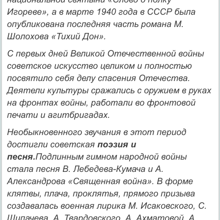
Игореве», а в марте 1940 года в СССР была
опубликована последняя часть рома­на М.
Шолохова «Тихий Дон».
С первых дней Великой Отечественной войны
советское ис­кусство целиком и полностью
посвятило себя делу спасения Отече­ства.
Деятели культуры сражались с оружием в руках
на фронтах войны, работали во фронтовой
печати и агитбригадах.
Необыкновенного звучания в этот период
достигли совет­ская
поэзия и
песня.
Подлинным гимном народной войны
стала песня В. Лебедева-Кумача и А.
Александрова «Священная вой­на». В форме
клятвы, плача, проклятья, прямого призыва
созда­валась военная лирика М. Исаковского, С.
Щипачева, А. Твардов­ского, А. Ахматовой, А.