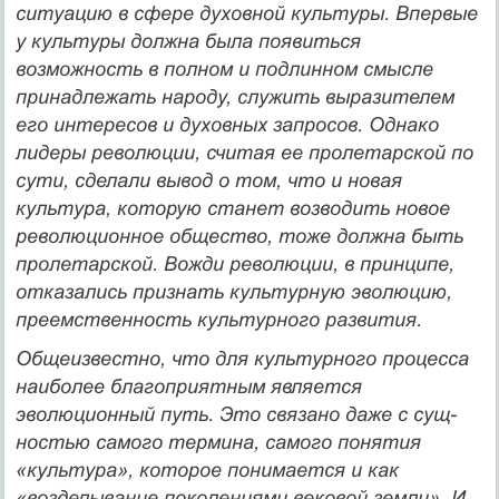
ситуацию в сфере духовной культуры. Впервые
у культуры должна была появиться
возможность в полном и подлинном смысле
принадлежать народу, служить выра­зителем
его интересов и духовных запросов. Однако
лидеры рево­люции, считая ее пролетарской по
сути, сделали вывод о том, что и новая
культура, которую станет возводить новое
революционное общество, тоже должна быть
пролетарской. Вожди революции, в принципе,
отказались признать культурную эволюцию,
преемст­венность культурного развития.
Общеизвестно, что для культурного процесса
наиболее бла­гоприятным является
эволюционный путь. Это связано даже с сущ­
ностью самого термина, самого понятия
«культура», которое пони­мается и как
«возделывание поколениями вековой земли». И