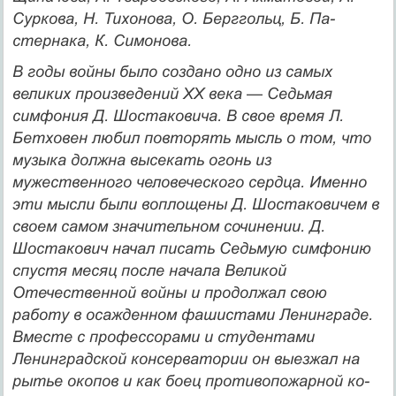
Суркова, Н. Тихонова, О. Берггольц, Б. Па­
стернака, К. Симонова.
В годы войны было создано одно из самых
великих произве­дений XX века — Седьмая
симфония Д. Шостаковича. В свое вре­мя Л.
Бетховен любил повторять мысль о том, что
музыка должна высекать огонь из
мужественного человеческого сердца. Именно
эти мысли были воплощены Д. Шостаковичем в
своем самом значи­тельном сочинении. Д.
Шостакович начал писать Седьмую симфо­нию
спустя месяц после начала Великой
Отечественной войны и продолжал свою
работу в осажденном фашистами Ленинграде.
Вместе с профессорами и студентами
Ленинградской консервато­рии он выезжал на
рытье окопов и как боец противопожарной ко­