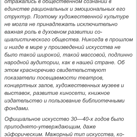
отражались в общественном сознании в
единстве рациональных и эмоциональ­ных его
структур. Поэтому художественной культуре
не могла не принадлежать исключительно
важная роль в духовном развитии со­
циалистического общества. Никогда в прошлом
и нигде в мире у про­изведений искусства не
было такой широкой, такой массовой, под­линно
народной аудитории, как в нашей стране. Об
этом красноречи­во свидетельствуют
показатели посещаемости театров,
концертных залов, художественных музеев и
выставок, развитие киносети, книж­ное
издательство и пользование библиотечными
фондами.
Официальное искусство 30—40-х годов было
приподнято-ут­верждающим, даже
эйфорическим. Мажорный тип искусства, ко­