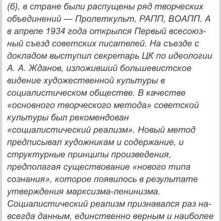
(б), в стране были распущены ряд творческих
объединений — Пролеткульт, РАПП, ВОАПП. А
в апреле 1934 года открылся Первый всесоюз­
ный съезд советских писателей. На съезде с
докладом выступил се­кретарь ЦК по идеологии
А. А. Жданов, изложивший большевист­ское
видение художественной культуры в
социалистическом об­ществе. В качестве
«основного творческого метода» советской
культуры был рекомендован
«социалистический реализм». Новый метод
предписывал художникам и содержание, и
структурные принципы произведения,
предполагая существование «нового ти­па
сознания», которое появилось в результате
утверждения марк­сизма-ленинизма.
Социалистический реализм признавался раз на­
всегда данным, единственно верным и наиболее