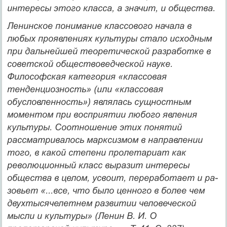
интересы этого клас­са, а значит, и общества.
Ленинское понимание классового начала в
любых проявлениях культуры стало исходным
при дальнейшей теоретической разработ­ке в
советской обществоведческой науке.
Философская категория «классовая
тенденциозность» (или «классовая
обусловленность») яв­лялась сущностным
моментом при восприятии любого явления
культуры. Соотношение этих понятий
рассматривалось марксизмом в на­правлении
того, в какой степени пролетариат как
революционный класс выразит интересы
общества в целом, усвоит, переработает и ра­
зовьет «...все, что было ценного в более чем
двухтысячелетнем разви­тии человеческой
мысли и культуры» (Ленин В. И. О