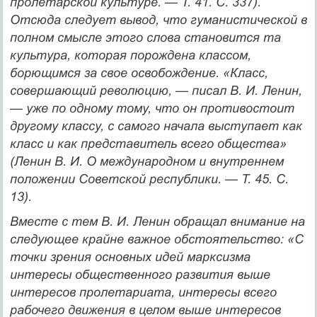
пролетарской культуре. — Т. 41. С. 337).
Отсюда следует вывод, что гуманистичес­кой в
полном смысле этого слова становится та
культура, которая по­рождена классом,
борющимся за свое освобождение. «Класс,
совер­шающий революцию, — писал В. И. Ленин,
— уже по одному тому, что он противостоит
другому классу, с самого начала выступает как
класс и как представитель всего общества»
(Ленин В. И. О международном и внутреннем
положении Советской республики. — Т. 45. С.
13).
Вместе с тем В. И. Ленин обращал внимание на
следующее крайне важное обстоятельство: «С
точки зрения основных идей марксизма
интересы общественного развития выше
интересов про­летариата, интересы всего
рабочего движения в целом выше инте­ресов