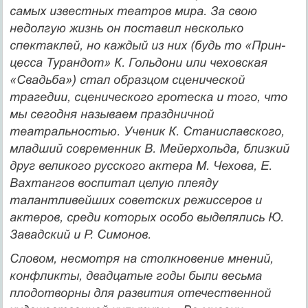
самых известных театров мира. За свою
недолгую жизнь он поставил несколько
спектаклей, но каждый из них (будь то «Прин­
цесса Турандот» К. Гольдони или чеховская
«Свадьба») стал образ­цом сценической
трагедии, сценического гротеска и того, что
мы се­годня называем праздничной
театральностью. Ученик К. Стани­славского,
младший современник В. Мейерхольда, близкий
друг великого русского актера М. Чехова, Е.
Вахтангов воспитал целую плеяду
талантливейших советских режиссеров и
актеров, среди которых особо выделялись Ю.
Завадский и Р. Симонов.
Словом, несмотря на столкновение мнений,
конфликты, двадцатые годы были весьма
плодотворны для развития отечест­венной