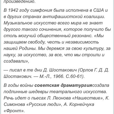
произведению.
В 1942 году симфония была исполнена в США и
в других странах антифашистской коалиции.
Музыкальное искусство все­го мира не знает
другого такого сочинения, которое получило бы
столь могучий общественный резонанс. «Мы
защищаем свободу, честь и независимость
нашей Родины. Мы деремся за свою куль­туру, за
науку, за искусство, за все, что мы строили и
создавали»,
— писал в те дни Д. Шостакович (Орлов Г. Д. Д.
Шостакович. — М.-Л., 1966. С.60-61).
В годы войны
советская драматургия
создала
подлинные ше­девры театрального искусства.
Речь идет о пьесах Л. Леонова «На­шествие», К.
Симонова «Русские люди», А. Корнейчука
«Фронт».