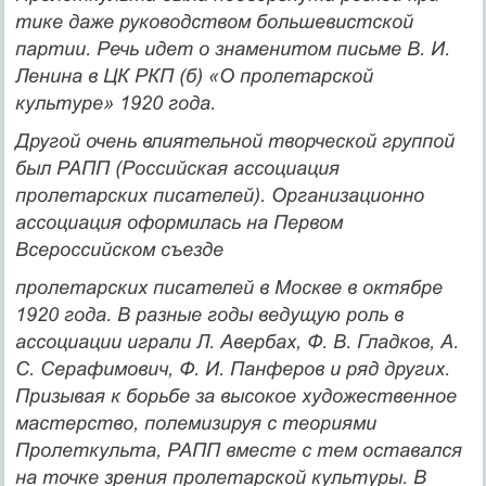
тике даже руководством большевистской
партии. Речь идет о знаме­нитом письме В. И.
Ленина в ЦК РКП (б) «О пролетарской
культуре» 1920 года.
Другой очень влиятельной творческой группой
был РАПП (Российская ассоциация
пролетарских писателей). Организаци­онно
ассоциация оформилась на Первом
Всероссийском съезде
пролетарских писателей в Москве в октябре
1920 года. В разные годы ведущую роль в
ассоциации играли Л. Авербах, Ф. В. Глад­ков, А.
С. Серафимович, Ф. И. Панферов и ряд других.
Призывая к борьбе за высокое художественное
мастерство, полемизируя с те­ориями
Пролеткульта, РАПП вместе с тем оставался
на точке зре­ния пролетарской культуры. В