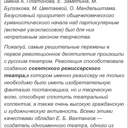
имена А. Платонова, Е. Замятина, М.
Булгакова, М. Цветаевой, О. Мандельштама.
Безусловный приоритет общечело­веческого
гуманистического начала над партикулярным
(включая узкоклассовое) был для них
непреложным законом творчества.
Пожалуй, самые решительные перемены в
первое револю­ционное десятилетие произошли
с русским театром. Революция способствовала
созданию
советского режиссерского
театра,
в ко­тором именно режиссеру не только
необходимо было иметь изобре­тательную
фантазию постановщика, но и творческую
волю, спо­собную сплотить театральный
коллектив, а также очень высокую гражданскую
и художническую активность. Всеми этими
качест­вами обладал Е. Б. Вахтангов —
создатель одноименного театра, од­ного из