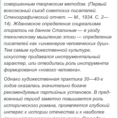
совершенным твор­ческим методом. (Первый
всесоюзный съезд советских писателей.
Стенографический отчет. — М., 1934. С. 2—
14). Ждановское опре­деление соцреализма
опиралось на данное Сталиным — в угоду
техническому мышлению эпохи — определение
писателей как «ин­женеров человеческих душ».
Тем самым художественной культу­ре,
искусству придавался инструментальный
характер, или отво­дилась роль инструмента
формирования «нового человека».
Однако художественная практика 30—40-х
годов оказалась значительно богаче
рекомендуемых партийных установок. В пред­
военный период заметно повышается роль
исторического романа, проявляется глубокий
интерес к истории отечества и к наиболее