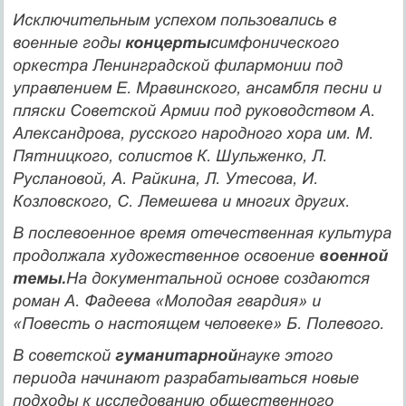
Исключительным успехом пользовались в
военные годы
кон­церты
симфонического
оркестра Ленинградской филармонии под
управлением Е. Мравинского, ансамбля песни и
пляски Советской Армии под руководством А.
Александрова, русского народного хора им. М.
Пятницкого, солистов К. Шульженко, Л.
Руслановой, А. Райкина, Л. Утесова, И.
Козловского, С. Лемешева и многих других.
В послевоенное время отечественная культура
продолжала художественное освоение
военной
темы.
На документальной осно­ве создаются
роман А. Фадеева «Молодая гвардия» и
«Повесть о на­стоящем человеке» Б. Полевого.
В советской
гуманитарной
науке этого
периода начинают разрабатываться новые
подходы к исследованию общественного