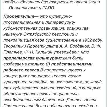
особо выделялись две творческие орга­низации
— Пролеткульт и РАПП.
Пролеткульт
— это культурно-
просветительная и литера­турно-
художественная организация, возникшая
накануне Октябрь­ской революции и
прекратившая свое существование в 1932 году.
Теоретики Пролеткульта А. А. Богданов, В. Ф.
Плетнев, Ф. И. Кали­нин утверждали, что
пролетарская культура
может быть
создавае­ма
только (!) представителями
рабочего класса.
В пролеткультов­ских
концепциях отрицалось классическое
культурное наследие, за исключением, пожалуй,
тех художественных произведений, в кото­рых
обнаруживалась связь с национально-
освободительным дви­жением. Деятельность
Пролеткульта была подвергнута резкой кри­