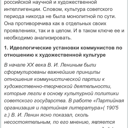
российской научной и художественной
интеллиген­ции. Словом, культура советского
периода никогда не была моно­литной по сути.
Она противоречива как в отдельных своих
проявле­ниях, так и в целом. И в таком ключе ее и
необходимо анализировать.
1. Идеологические установки коммунистов по
отношению к художественной культуре
В начале XX века В. И. Лениным были
сформулированы важней­шие принципы
отношения коммунистической партии к
художе­ственно-творческой деятельности,
которые легли в основу куль­турной политики
советского государства. В работе «Партийная
организация и партийная литература»( 190'5
г.) В. И. Ленин яс­но показал, сколь
несостоятельным, по его мнению, является