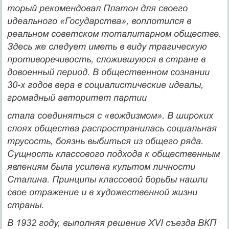
торый рекомендовал Платон для своего
идеального «Государства», воплотился в
реальном советском тоталитарном обществе.
Здесь же следует иметь в виду трагическую
противоречивость, сложившую­ся в стране в
довоенный период. В общественном сознании
30-х го­дов вера в социалистические идеалы,
громадный авторитет партии
стала соединяться с «вождизмом». В широких
слоях общества рас­пространилась социальная
трусость, боязнь выбиться из общего ря­да.
Сущность классового подхода к общественным
явлениям была усилена культом личности
Сталина. Принципы классовой борьбы нашли
свое отражение и в художественной жизни
страны.
В 1932 году, выполняя решение XVI съезда ВКП