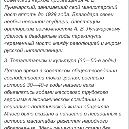
Луначарский, занимавший свой министерский
пост вплоть до 1929 года. Благодаря своей
необыкновенной эрудиции, блестящим
ораторским возможностям А. В. Луначарскому
удалось в двадца­тые годы перекинуть
«временный мост» между революцией и ми­ром
русской интеллигенции.
3. Тоталитаризм и культура (30—50-е годы)
Долгое время в советском обществоведении
господствовала точка зрения, согласно
которой 30—40-е годы нашего века
объявлялись годами массового трудового
героизма в экономическом созидании и в
социально-политической жизни общества.
Много было сказано и написано о невиданных в
истории масштабах развития народно­го
образования. Здесь решающими стали два