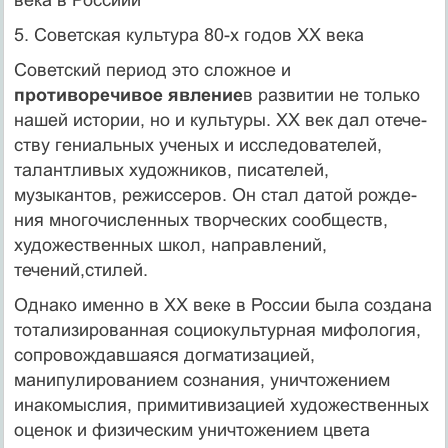
5. Советская культура 80-х годов XX века
Советский период это сложное и
противоречивое явление
в раз­витии не только
нашей истории, но и культуры. XX век дал отече­
ству гениальных ученых и исследователей,
талантливых худож­ников, писателей,
музыкантов, режиссеров. Он стал датой рожде­
ния многочисленных творческих сообществ,
художественных школ, направлений,
течений,стилей.
Однако именно в XX веке в России была создана
тотализированная социокультурная мифология,
сопровождавшаяся догмати­зацией,
манипулированием сознания, уничтожением
инакомыслия, примитивизацией художественных
оценок и физическим уничто­жением цвета