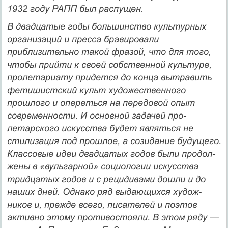
1932 году РАПП был распущен.
В двадцатые годы большинство культурных
организаций и пресса бравировали
приблизительно такой фразой, что для того,
что­бы прийти к своей собственной культуре,
пролетариату придется до конца вытравить
фетишистский культ художественного
прошлого и опереться на передовой опыт
современности. И основной задачей про­
летарского искусства будет являться не
стилизация под прошлое, а созидание будущего.
Классовые идеи двадцатых годов были продол­
жены в «вульгарной» социологии искусства
тридцатых годов и с ре­цидивами дошли и до
наших дней. Однако ряд выдающихся худож­
ников и, прежде всего, писателей и поэтов
активно этому противосто­яли. В этом ряду —