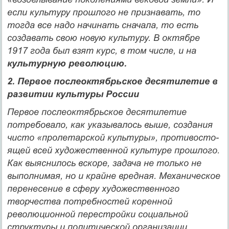
если культуру прошлого не признавать, то
тогда все надо начинать сна­чала, то есть
создавать свою новую культуру. В октябре
1917 года был взят курс, в том числе, и на
культурную революцию.
2. Первое послеоктябрьское десятилетие в
развитии культуры России
Первое послеоктябрьское десятилетие
потребовало, как указыва­лось выше, создания
чисто «пролетарской культуры», противосто­
ящей всей художественной культуре прошлого.
Как выяснилось вскоре, задача не только не
выполнимая, но и крайне вредная. Ме­ханическое
перенесение в сферу художественного
творчества по­требностей коренной
революционной перестройки социальной
структуры и политической организации