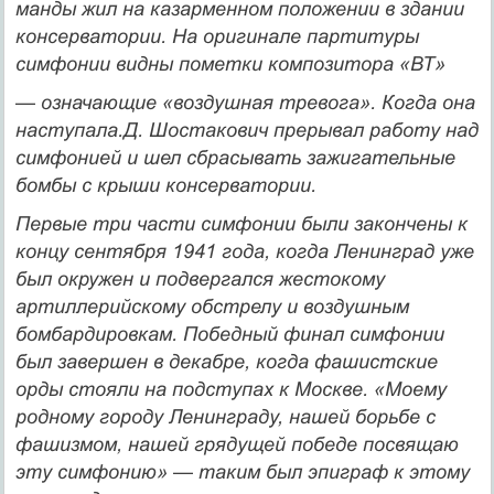
манды жил на казарменном положении в здании
консерватории. На оригинале партитуры
симфонии видны пометки композитора «ВТ»
— означающие «воздушная тревога». Когда она
наступала.Д. Шос­такович прерывал работу над
симфонией и шел сбрасывать зажи­гательные
бомбы с крыши консерватории.
Первые три части симфонии были закончены к
концу сен­тября 1941 года, когда Ленинград уже
был окружен и подвергал­ся жестокому
артиллерийскому обстрелу и воздушным
бомбар­дировкам. Победный финал симфонии
был завершен в декабре, когда фашистские
орды стояли на подступах к Москве. «Моему
родному городу Ленинграду, нашей борьбе с
фашизмом, нашей грядущей победе посвящаю
эту симфонию» — таким был эпи­граф к этому