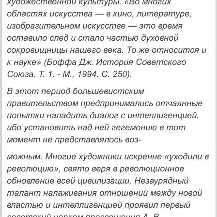
художественной культуры. «Во многих
областях искусст­ва — в кино, литературе,
изобразительном искусстве — это время
оставило след и стало частью духовной
сокровищницы нашего ве­ка. То же относится и
к науке» (Боффа Дж. История Советского
Союза. Т. 1. - М., 1994. С. 250).
В этот период большевистским
правительством предприни­мались отчаянные
попытки наладить диалог с интеллигенцией,
ибо установить над ней гегемонию в тот
момент не представлялось воз-
можным. Многие художники искренне «уходили в
революцию», свято веря в революционное
обновление всей цивилизации. Неза­урядный
талант налаживания отношений между новой
властью и интеллигенцией проявил первый
советский нарком просвещения А. В.