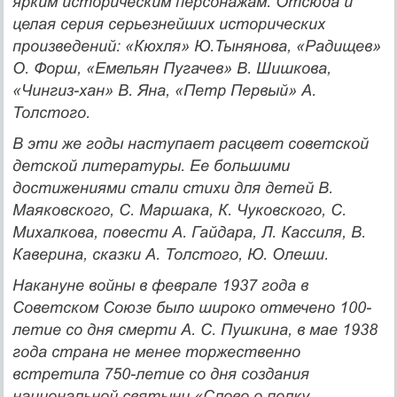
ярким историческим персонажам. Отсюда и
целая серия серьез­нейших исторических
произведений: «Кюхля» Ю.Тынянова, «Ра­дищев»
О. Форш, «Емельян Пугачев» В. Шишкова,
«Чингиз-хан» В. Яна, «Петр Первый» А.
Толстого.
В эти же годы наступает расцвет советской
детской литерату­ры. Ее большими
достижениями стали стихи для детей В.
Маяков­ского, С. Маршака, К. Чуковского, С.
Михалкова, повести А. Гайдара, Л. Кассиля, В.
Каверина, сказки А. Толстого, Ю. Олеши.
Накануне войны в феврале 1937 года в
Советском Союзе бы­ло широко отмечено 100-
летие со дня смерти А. С. Пушкина, в мае 1938
года страна не менее торжественно
встретила 750-летие со дня создания
национальной святыни «Слово о полку