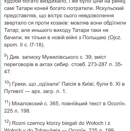
худоби богато виздихало, і же було цїни на ринку,
самі Татари коней богато потратили. Яскульский
представляв, що вістрє сього невдоволення
звертало ся проти козаків: мовляв вони обдїлили
Татар; але иньшого виходу Татари таки не
бачили, як тільки в новій війні з Польщею (Ojcz.
spom. II c. l7-18).
9
) Див. записку Мужилівського с. 39; зміст
переговорів в актах сибир. стовб. 273-287 л. 35-
47.
10
) Греки, що „одїхали” Паісія в Київі, були 6. XI в
Путивлї — арх. загр. л. 1.
11
) Міхаловский с. 365, повнїйший текст в Осолїн.
225 л. 198.
12
) Rozni сzеrnсy ktorzy biegali do Wołoch i z
Wołoch у do Tohay-beia — Оcолїн. 225 л. 199.