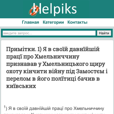
Главная
Категории
Контакты
Примітки. 1) Я в своїй давнїйшій
працї про Хмельниччину
признавав у Хмельницького щиру
охоту кінчити війну під Замостєм і
перелом в його полїтиці бачив в
київських
1
) Я в своїй давнїйшій працї про Хмельниччину