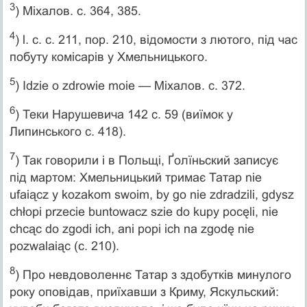
3
) Міхалов. с. 364, 385.
4
) l. c. c. 211, пор. 210, відомости з лютого, під час
побуту комісарів у Хмельницького.
5
) Idzie o zdrowie moie — Міхалов. с. 372.
6
) Теки Нарушевича 142 с. 59 (виїмок у
Липинського с. 418).
7
) Так говорили і в Польщі, Ґолїньский записує
під мартом: Хмельницький тримає Татар nie
ufaiącz y kozakom swoim, by go nie zdradzili, gdysz
chłopi przecie buntowacz szie do kupy pocęli, nie
chcąc do zgodi ich, аnі popi ich na zgodę nie
pozwalaiąc (c. 210).
8
) Про невдоволеннє Татар з здобутків минулого
року оповідав, приїхавши з Криму, Яскульский: