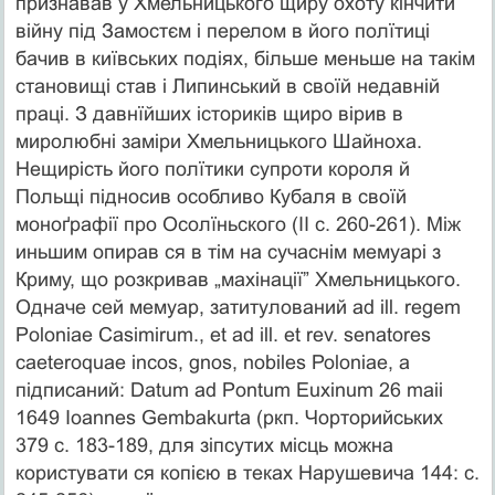
признавав у Хмельницького щиру охоту кінчити
війну під Замостєм і перелом в його полїтиці
бачив в київських подіях, більше меньше на такім
становищі став і Липинський в своїй недавній
праці. З давнїйших істориків щиро вірив в
миролюбні заміри Хмельницького Шайноха.
Нещирість його полїтики супроти короля й
Польщі підносив особливо Кубаля в своїй
моноґрафії про Осолїньского (II с. 260-261). Між
иньшим опирав ся в тім на сучаснім мемуарі з
Криму, що розкривав „махінації” Хмельницького.
Одначе сей мемуар, затитулований ad ill. regem
Poloniae Casimirum., et ad ill. et rev. senatores
caeteroquae inсоs, gnos, nobiles Роlоniае, а
підписаний: Datum ad Pontum Euxinum 26 mаii
1649 Ioannes Gembakurta (ркп. Чорторийських
379 c. 183-189, для зіпсутих місць можна
користувати ся копією в теках Нарушевича 144: с.