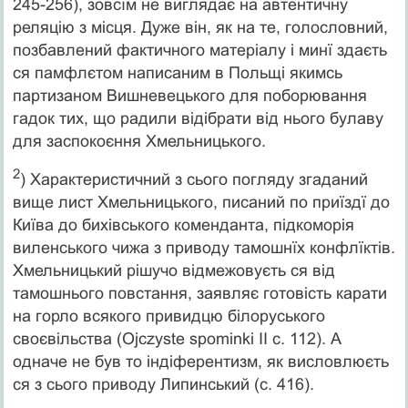
245-256), зовсїм не виглядає на автентичну
реляцію з місця. Дуже вiн, як на те, голословний,
позбавлений фактичного матеріалу і минї здаєть
ся памфлєтом написаним в Польщі якимсь
партизаном Вишневецького для поборювання
гадок тих, що радили відібрати від нього булаву
для заспокоєння Хмельницького.
2
) Характеристичний з сього погляду згаданий
вище лист Хмельницького, писаний по приїздї до
Київа до бихівського коменданта, підкоморія
виленського чижа з приводу тамошнїх конфлїктів.
Хмельницький рішучо відмежовуєть ся від
тамошнього повстання, заявляє готовість карати
на горло всякого привидцю білоруського
своєвільства (Ojczyste spominki II с. 112). А
одначе не був то індіферентизм, як висловлюєть
ся з сього приводу Липинський (с. 416).