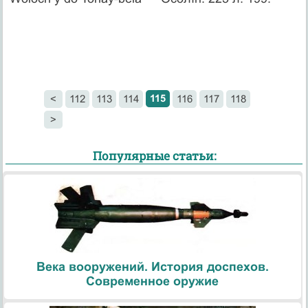
115
<
112
113
114
116
117
118
>
Популярные статьи:
Века вооружений. История доспехов.
Современное оружие