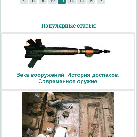
11
<
8
9
10
12
13
14
>
Популярные статьи:
Века вооружений. История доспехов.
Современное оружие