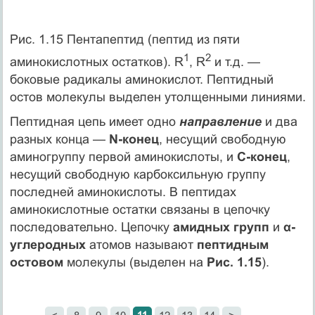
Рис. 1.15 Пентапептид (пептид из пяти
1
2
аминокислотных остатков). R
, R
и т.д. —
боковые радикалы аминокислот. Пептидный
остов молекулы выделен утолщенными линиями.
Пептидная цепь имеет одно
направление
и два
разных конца —
N-конец
, несущий свободную
аминогруппу первой аминокислоты, и
С-конец
,
несущий свободную карбоксильную группу
последней аминокислоты. В пептидах
аминокислотные остатки связаны в цепочку
последовательно. Цепочку
амидных групп
и
α-
углеродных
атомов называют
пептидным
остовом
молекулы (выделен на
Рис. 1.15
).