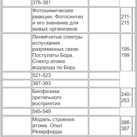
376-381
Фотохимические
реакции. Фотосинтез
211-
и его значение для
215
живых организмов.
Линейчатые спектры
испускания
разряженных газов.
195-
Постулаты Бора.
199
Спектр атома
водорода по Бору.
521-523
387-393
Биофизика
240-
зрительного
253
восприятия
545-549
Модель строения
386-
атома. Опыт
387
Резерфорда.