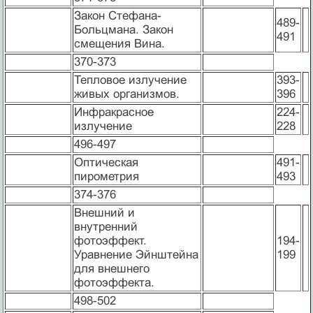
Закон Стефана-
489-
Больцмана. Закон
491
смещения Вина.
370-373
Тепловое излучение
393-
живых организмов.
396
Инфракрасное
224-
излучение
228
496-497
Оптическая
491-
пирометрия
493
374-376
Внешний и
внутренний
фотоэффект.
194-
Уравнение Эйнштейна
199
для внешнего
фотоэффекта.
498-502