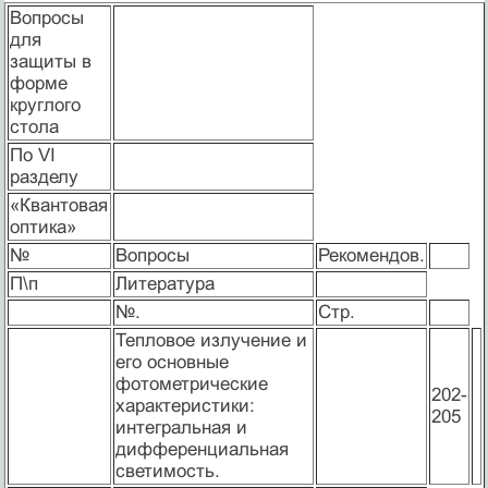
Вопросы
для
защиты в
форме
круглого
стола
По VI
разделу
«Квантовая
оптика»
№
Вопросы
Рекомендов.
П\п
Литература
№.
Стр.
Тепловое излучение и
его основные
фотометрические
202-
характеристики:
205
интегральная и
дифференциальная
светимость.