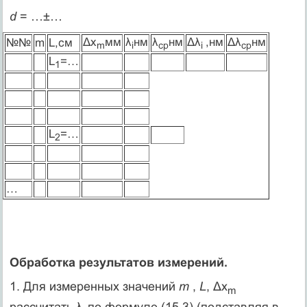
d
= …±…
Δх
мм
λ
нм
λ
нм
Δλ
,нм
Δλ
нм
№№
m
L,см
m
i
ср
i
ср
L
=…
1
L
=…
2
…
Обработка результатов измерений.
1. Для измеренных значений
m
,
L
, Δх
m
рассчитать λ
по формуле (15.3) (подставляя в