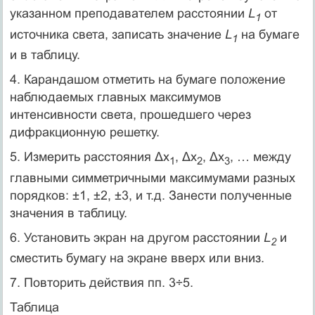
указанном преподавателем расстоянии
L
от
1
источника света, записать значение
L
на бумаге
1
и в таблицу.
4. Карандашом отметить на бумаге положение
наблюдаемых главных максимумов
интенсивности света, прошедшего через
дифракционную решетку.
5. Измерить расстояния Δх
, Δх
, Δх
, … между
1
2
3
главными симметричными максимумами разных
порядков: ±1, ±2, ±3, и т.д. Занести полученные
значения в таблицу.
6. Установить экран на другом расстоянии
L
и
2
сместить бумагу на экране вверх или вниз.
7. Повторить действия пп. 3÷5.
Таблица