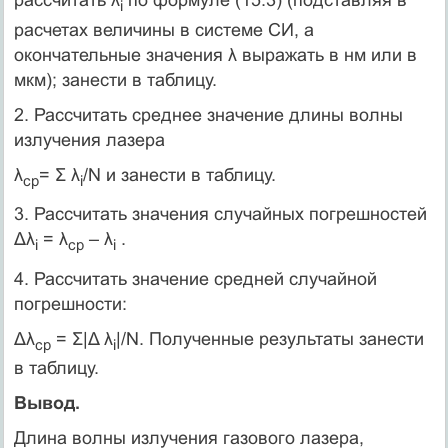
i
расчетах величины в системе СИ, а
окончательные значения λ выражать в нм или в
мкм); занести в таблицу.
2. Рассчитать среднее значение длины волны
излучения лазера
λ
= Σ λ
/N и занести в таблицу.
ср
i
3. Рассчитать значения случайных погрешностей
Δλ
= λ
– λ
.
i
ср
i
4. Рассчитать значение средней случайной
погрешности:
Δλ
= Σ|Δ λ
|/N. Полученные результаты занести
ср
i
в таблицу.
Вывод.
Длина волны излучения газового лазера,