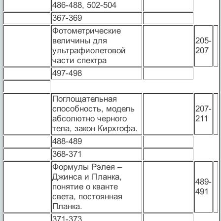
486-488, 502-504
367-369
Фотометрические
величины для
205-
ультрафиолетовой
207
части спектра
497-498
Поглощательная
способность, модель
207-
абсолютно черного
211
тела, закон Кирхгофа.
488-489
368-371
Формулы Рэлея –
Джинса и Планка,
489-
понятие о кванте
491
света, постоянная
Планка.
371-373