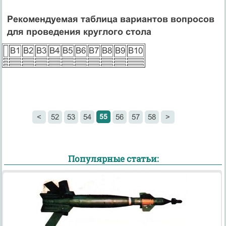
Рекомендуемая таблица вариантов вопросов
для проведения круглого стола
В1
В2
В3
В4
В5
В6
В7
В8
В9
В10
55
<
52
53
54
56
57
58
>
Популярные статьи: