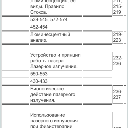
Люминесценция, ее
211,
виды. Правило
215-
Стокса.
219
539-545, 572-574
452-454
Люминесцентный
219-
анализ.
223
Устройство и принцип
232-
работы лазера.
236
Лазерное излучение.
550-553
430-433
Биологическое
236-
действие лазерного
237
излучения.
Использование
лазерного излучения
при физиотерапии