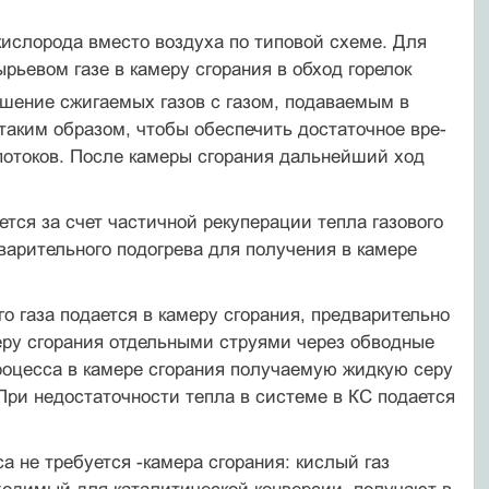
кислорода вместо воздуха по типовой схеме. Для
ырьевом газе в камеру сгорания в обход горе­лок
ешение сжигаемых газов с газом, подаваемым в
таким образом, чтобы обеспечить достаточное вре­
потоков. После камеры сгорания дальнейший ход
ется за счет частичной рекуперации тепла газо­вого
дварительного подогрева для получения в камере
о газа подается в камеру сгорания, предвари­тельно
еру сгорания отдельными струями через обвод­ные
роцесса в камере сгорания получаемую жидкую серу
При недостаточности тепла в системе в КС подается
 не требуется -камера сгорания: кислый газ