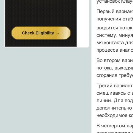
установок Клау
Первый вариант
получения стаб
вводится поток
систему, минуя
мя контакта дл
про­цесса анал
Во втором вари
потока, выходя
сгорания требу
Третий вариант
смешиваясь с в
линии. Для по
дополнительно 
необходимое ко
В четвертом ва