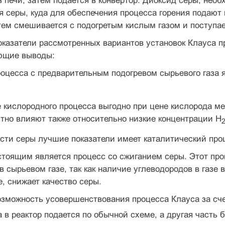
в печи, затем подается в конвертор. Диоксид серы, нео
ия серы, куда для обеспечения процесса горения подают
атем смешивается с подогретым кислым газом и посту­пае
казатели рассмотренных вариантов установок Клауса пр
ющие выводы:
оцесса с предварительным подогревом сырье­вого газа
 кислородного процесса выгодно при цене кислорода ме
тно влияют также относительно низкие кон­центрации H
сти серы лучшие показатели имеет каталити­ческий про
тоящим является процесс со сжиганием се­ры. Этот пр
в сырьевом газе, так как наличие углеводородов в газе
е, снижает качество серы.
озможность усовер­шенствования процесса Кла­уса за с
а в реактор подается по обычной схеме, а другая часть 