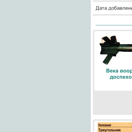
Дата добавлен
Века воо
доспехо