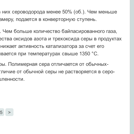
в них сероводорода менее 50% (об.). Чем меньше
амеру, подается в конверторную ступень.
. Чем больше количество байпасированного газа,
ства оксидов азота и трехоксида серы в продуктах
снижает активность катализатора за счет его
ивается при температурах свыше 1350 °С.
ы. Полимерная сера отличается от обыч­ных-
личие от обычной серы не растворяется в серо­
шленности.
5
>