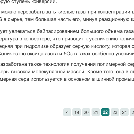
орую ступень конверсии.
 можно перерабатывать кислые газы при концентрации 
S в сырье, тем большая часть его, минуя реак­ционную к
ует увлекаться байпасированием большого объема газа
ратура в конверторе, что приводит к увеличению количе
едняя при гидролизе образует сер­ную кислоту, которая 
оличество оксида азота и 5Оз в газах осо­бенно увелич
зработана также технология получения полимерной сер
ры высокой молекулярной массой. Кроме того, она в от
мерная сера используется в основном в шинной про­мы
22
<
19
20
21
23
24
2