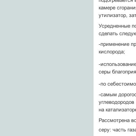
подогревается 
ка­мере сгоран
утилиза­тор, з
Усредненные по
сделать следу
-применение пр
кислорода;
-использование
серы благоприя
-по себестоимо
-самым дорогос
углеводородов 
на катализатор
Рассмот­рена в
серу: часть газ