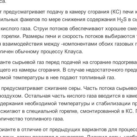
са.
 предусматривает подачу в камеру сгора­ния (КС) печи 
ильных факелов по мере снижения содер­жания H
S в с
2
 кислого газа. Струи потоков обеспечивают хорошее см
 горелки. Размеры печи и скорость потоков выбираются 
я взаимодействия между -компонентами обоих газовых 
огичен обычному процессу Клауса.
анте сырьевой газ перед подачей на сгора­ние подогрева
щего из камеры сгорания. В случае недо­статочного пре
емой температуры в нее подают топливный газ.
 предусматривает сжигание серы. Часть по­тока сырьевог
оздухом. Остальная часть кислого газа вводится в кам
ддержания необходимой температуры и ста­билизации п
сжигают в специальной горелке, смонти­рованной в КС. 
личество топливного газа.
рианте в отличие от предыдущих вариантов для процесса