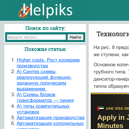
Поиск по сайту:
Технолог
На рис. 8 пред
Похожие статьи:
же ступени, ка
Higher costs. Рост издержек
Основное колич
производства
А) Синтез схемы,
трубного типа.
реализующей функцию,
денсатор-генер
заданную логическим
тепла образует
выражением.
А) Схемы блоков
трансформатор — линия
А) типы осветительных
установок
Автоматизация производства
Автоматизация холодильных