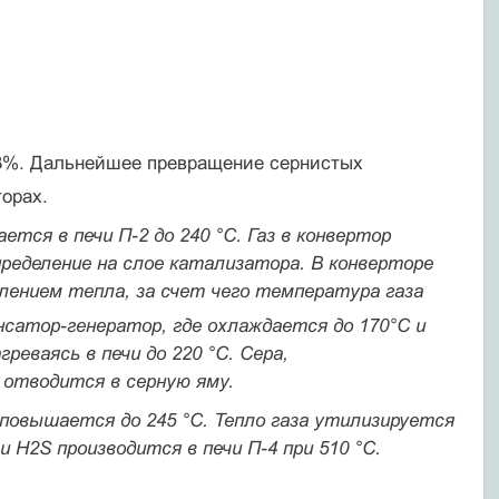
—63%. Дальнейшее превращение сернистых
орах.
ется в печи П-2 до 240 °С. Газ в конвертор
еделение на слое катализатора. В кон­верторе
лением тепла, за счет чего температура газа
нсатор-генератор, где охлаждается до 170°С и
еваясь в печи до 220 °С. Сера,
 отводится в серную яму.
о­вышается до 245 °С. Тепло газа утилизируется
 H2S производится в печи П-4 при 510 °С.
.