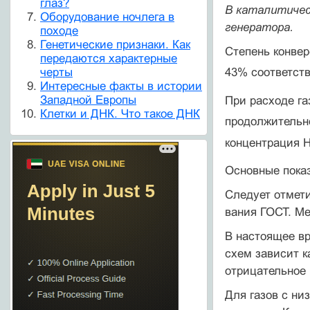
глаз?
В каталитичес
Оборудование ночлега в
генератора.
походе
Генетические признаки. Как
Степень конве
передаются характерные
43% соответств
черты
Интересные факты в истории
Западной Европы
При расходе га
Клетки и ДНК. Что такое ДНК
продолжительно
концентрация 
Основные показ
Следует отмети
вания ГОСТ. Ме
В настоящее вр
схем зависит к
отрицательное 
Для газов с ни