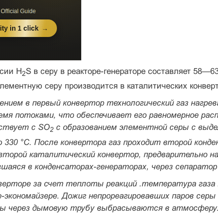
рсии H
S в серу в реакторе-генераторе состав­ляет 58
2
лементную серу производится в каталитических конверт
нием в первый конвертор технологический газ нагрева­
мя потоками, что обеспечивает его равномерное распр
ствует с SO
с образованием элементной серы с вы­де
2
 330 °С. После конвертора газ проходит второй конде
торой каталитический конвертор, предварительно на­гр
шаяся в конденсаторах-ге­нераторах, через сепаратор
верторе за счет теплоты реакций .температура газа п
-экономайзере. Дожиг непрореагировавших паров серы и
ы через дымовую трубу выбрасываются в атмо­сферу