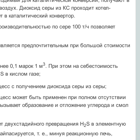
бходимый для каталитической конверсии, получают в
 воздух. Диоксид серы из КС проходит котел-
т в каталитический конвертор.
оизводительностью по сере 100 т/ч позволяет
 является предпочтительным при большой стоимости
3
нее 0,1 марок 1 м
. При этом на себестоимость
S в кислом газе;
2
цесс с получением диоксида серы из серы;
оцесс может быть применен при полном отсутствии
 вызывает образование и отложение углерода и смол
чет двухстадийного превращения H
S в эле­ментную
2
байпасируется, т. е., минуя реакционную печь,