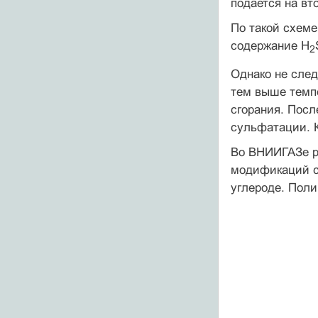
подается на вт
По такой схеме
содержание H
2
Однако не след
тем выше темпе
сгорания. Посл
сульфатации. К
Во ВНИИГАЗе ра
модификаций се
углероде. Поли