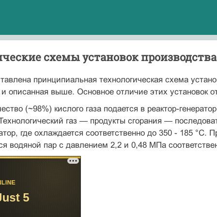
ические схемы установок производства
ставлена принципиальная технологическая схема устано
к и описанная выше. Основное отличие этих установок 
ество (~98%) кислого газа подается в ре­актор-генерато
 Технологический газ — продукты сгорания — последоват
атор, где охлаждается соответственно до 350 - 185 °С. 
ся водяной пар с давлением 2,2 и 0,48 МПа со­ответстве