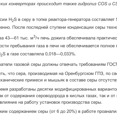
ких конверторах происходит также гидролиз COS и CS2
рсии H
S в серу в топке реактора-генератора составляет
2
енно. После последней ступени конденсации серы техно
3
за 43—61 тыс. м
/ч печь дожига обеспечива­ла практич
сти пребывания газа в печи не обеспечивается полное
H
S в газе составляла 0,018—0,033%.
2
атели газовой серы должны отвечать требо­ваниям ГОС
ть, что сера, производимая на Оренбургском ГПЗ, по с
ханические примеси и мышьяк в составе серы отсутств
емя разработаны десятки модифицирован­ных вариантов
ак от содержания сероводорода в кислых газах, так и о
влияние на работу установок производства серы.
зким содержанием серы (от 6 до 20%) в ра­боте проана