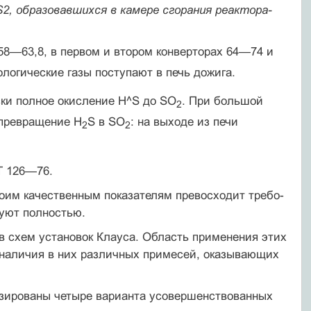
, образовавшихся в камере сгорания реактора-
 58—63,8, в первом и втором конверторах 64—74 и
логические газы поступают в печь дожига.
ески полное окисление H^S до SO
. При большой
2
 превращение H
S в SO
: на выходе из печи
2
2
Т 126—76.
воим качественным показателям превосходит требо­
уют полностью.
 схем установок Клауса. Область применения этих
т наличия в них различных примесей, оказываю­щих
лизированы четыре варианта усовершенство­ванных