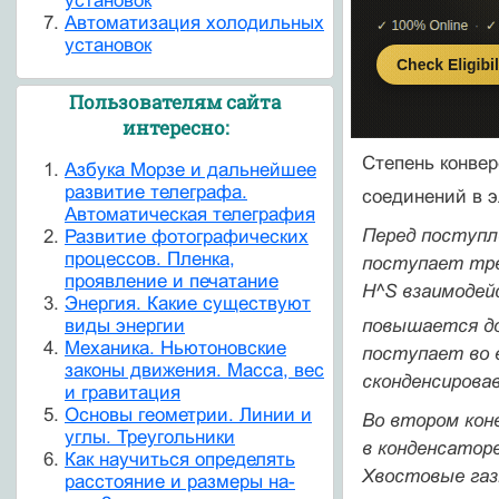
установок
Автоматизация холодильных
установок
Пользователям сайта
интересно:
Степень конве
Азбука Морзе и дальнейшее
развитие телеграфа.
соединений в э
Автоматическая телеграфия
Перед поступле
Развитие фотографических
процессов. Пленка,
поступает тре
проявление и печатание
H^S взаимодей
Энергия. Какие существуют
повышается до
виды энергии
Механика. Ньютоновские
поступает во в
законы движения. Масса, вес
сконденсировав
и гравитация
Основы геометрии. Линии и
Во втором кон
углы. Треугольники
в конденсаторе
Как научиться определять
Хвостовые газ
расстояние и размеры на-