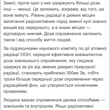
Землі, проте одні з них одержують більші дози,
інші — менші. Це залежить, зокрема, від того, де
вони живуть. Рівень радіації в деяких місцях
залягання радіоактивних порід земної кулі значно
вищий від середнього, а в інших місцях —
відповідно нижчий. Доза опромінення залежить
також і від способу життя людей.
За підрахунками наукового комітету по дії атомної
радіації ООН, середня ефективна еквівалентна
доза зовнішнього опромінення, яку людина
одержує за рік від земних джерел природної
радіації, становить приблизно 350мк Зв, тобто
трохи більше середньої дози опромінення через
радіаційний фон, що утворюється космічними
променями.
Людина зазнає опромінення двома способами —
зовнішнім та внутрішнім. Якщо радіоактивні