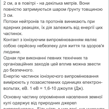
2 см, а в повітрі - на декілька метрів. Вони
повністю затримуються шаром ґрунту товщиною
3 см.
Потоки нейтронів та протонів виникають при
ядерних реакціях, їх дія залежить від енергії цих
частинок.
Контакт з іонізуючим випромінюванням являє
собою серйозну небезпеку для життя та здоров'я
людини.
Однак при виконанні певних технічних та
організаційних заходів цей вплив можна звести
до безпечного.
Енергію частинок іонізуючого випромінювання
вимірюють у позасистемних одиницях електрон-
вольтах, еВ. 1 еВ = 1,6-10 джоуля (Дж).
Основну частину опромінення населення земної
кулі одержує від природних джерел
випромінювань. Більшість з них такі, що уникнути