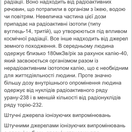
радіації. Воно надходить від радіоактивних
речовин, що потрапили в організм з їжею, водою
чи повітрям. Невеличка частина цієї дози
припадає на радіоактивні ізотопи (типу
вуглець-14, тритій), що утворюються під впливом
космічної радіації. Все інше надходить від джерел
земного походження. В середньому людина
одержує близько 180мкЗв/рік за рахунок калію-40,
який засвоюється організмом разом із
нерадіоактивним ізотопом калію, що є необхідним
для життєдіяльності людини. Проте значно
більшу дозу внутрішнього опромінення людина
одержує від нуклідів радіоактивного ряду
урану-238 і в меншій кількості від радіонуклідів
ряду торію-232.
Штучні джерела іонізуючих випромінювань
Штучними джерелами іонізуючих випромінювань