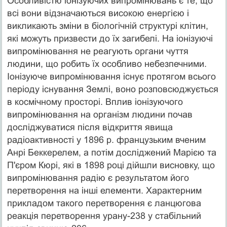
Особливістю іонізуючих випромінювань є те, що
всі вони відзначаються високою енергією і
викликають зміни в біологічній структурі клітин,
які можуть призвести до їх загибелі. На іонізуючі
випромінювання не реагують органи чуття
людини, що робить їх особливо небезпечними.
Іонізуюче випромінювання існує протягом всього
періоду існування Землі, воно розповсюджується
в космічному просторі. Вплив іонізуючого
випромінювання на організм людини почав
досліджуватися після відкриття явища
радіоактивності у 1896 р. французьким вченим
Анрі Беккерелем, а потім досліджений Марією та
П'єром Кюрі, які в 1898 році дійшли висновку, що
випромінювання радію є результатом його
перетворення на інші елементи. Характерним
прикладом такого перетворення є ланцюгова
реакція перетворення урану-238 у стабільний