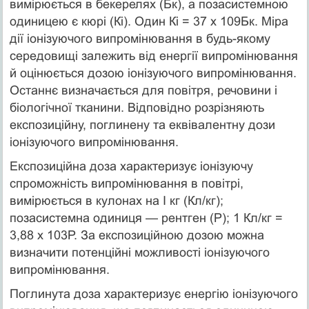
вимірюється в бекерелях (Бк), а позасистемною
одиницею є кюрі (Кі). Один Кі = 37 х 109Бк. Міра
дії іонізуючого випромінювання в будь-якому
середовищі залежить від енергії випромінювання
й оцінюється дозою іонізуючого випромінювання.
Останнє визначається для повітря, речовини і
біологічної тканини. Відповідно розрізняють
експозиційну, поглинену та еквівалентну дози
іонізуючого випромінювання.
Експозиційна доза характеризує іонізуючу
спроможність випромінювання в повітрі,
вимірюється в кулонах на І кг (Кл/кг);
позасистемна одиниця — рентген (Р); 1 Кл/кг =
3,88 х 103Р. За експозиційною дозою можна
визначити потенційні можливості іонізуючого
випромінювання.
Поглинута доза характеризує енергію іонізуючого