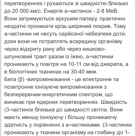
перетвореннях і рухаються зі швидкістю близько
до 20 000 км/с. Енергія а-частинок - 2-8 МеВ.
Вони затримуються аркушем паперу, практично
нездатні проникати крізь шкіряний покрив. Тому
а-частинки не несуть серйозної небезпеки доти,
доки вони не потраплять всередину організму
через відкриту рану або через кишково-
шлунковий тракт разом із їжею, а-частинки
проникають у повітря на 10-11 см від джерела, а
в біологічних тканинах на 30-40 мкм.
Бета (β) -випромінювання - це електронне та
позитронне іонізуюче випромінювання з
безперервним енергетичним спектром, що
виникає при ядерних перетвореннях. Швидкість
(3-частинок близька до швидкості світла. Вони
мають меншу іонізуючу і більшу проникаючу
здатність у порівнянні з а-частинками. (3-частинки
проникають у тканини організму на глибину до 1-