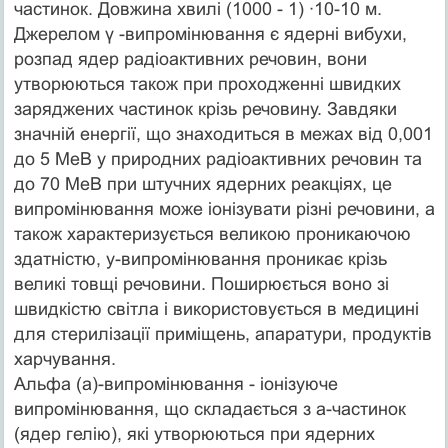
частинок. Довжина хвилі (1000 - 1) ∙10-10 м.
Джерелом γ -випромінювання є ядерні вибухи,
розпад ядер радіоактивних речовин, вони
утворюються також при проходженні швидких
заряджених частинок крізь речовину. Завдяки
значній енергії, що знаходиться в межах від 0,001
до 5 МеВ у природних радіоактивних речовин та
до 70 МеВ при штучних ядерних реакціях, це
випромінювання може іонізувати різні речовини, а
також характеризується великою проникаючою
здатністю, у-випромінювання проникає крізь
великі товщі речовини. Поширюється воно зі
швидкістю світла і використовується в медицині
для стерилізації приміщень, апаратури, продуктів
харчування.
Альфа (а)-випромінювання - іонізуюче
випромінювання, що складається з а-частинок
(ядер гелію), які утворюються при ядерних