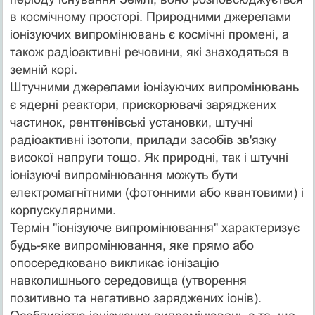
в космічному просторі. Природними джерелами
іонізуючих випромінювань є космічні промені, а
також радіоактивні речовини, які знаходяться в
земній корі.
Штучними джерелами іонізуючих випромінювань
є ядерні реактори, прискорювачі заряджених
частинок, рентгенівські установки, штучні
радіоактивні ізотопи, прилади засобів зв'язку
високої напруги тощо. Як природні, так і штучні
іонізуючі випромінювання можуть бути
електромагнітними (фотонними або квантовими) і
корпускулярними.
Термін "іонізуюче випромінювання" характеризує
будь-яке випромінювання, яке прямо або
опосередковано викликає іонізацію
навколишнього середовища (утворення
позитивно та негативно заряджених іонів).