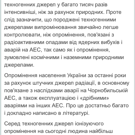
техногенних джерел у багато тисяч разів
інтенсивніші, ніж за рахунок природних. Проте
слід зазначити, що породжені техногенними
джерелами випромінювання звичайно легше
контролювати, ніж опромінення, пов'язані з
радіоактивними опадами від ядерних вибухів і
аварій на АЕС, так само як і опромінення,
зумовлені космічними і наземними природними
джерелами.
Опромінення населення України за останні роки
за рахунок штучних джерел радіації, в основному
пов'язане з наслідками аварії на Чорнобильській
АЕС, а також експлуатацією і «дрібними»
аваріями на інших АЕС. Про це достатньо багато
і докладно написано в літературі.
Серед техногенних джерел іонізуючого
опромінення на сьогодні людина найбільш