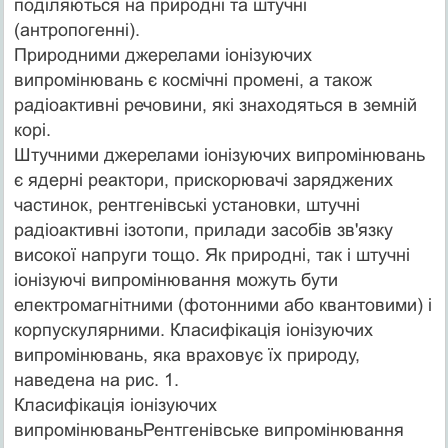
поділяються на природні та штучні
(антропогенні).
Природними джерелами іонізуючих
випромінювань є космічні промені, а також
радіоактивні речовини, які знаходяться в земній
корі.
Штучними джерелами іонізуючих випромінювань
є ядерні реактори, прискорювачі заряджених
частинок, рентгенівські установки, штучні
радіоактивні ізотопи, прилади засобів зв'язку
високої напруги тощо. Як природні, так і штучні
іонізуючі випромінювання можуть бути
електромагнітними (фотонними або квантовими) і
корпускулярними. Класифікація іонізуючих
випромінювань, яка враховує їх природу,
наведена на рис. 1.
Класифікація іонізуючих
випромінюваньРентгенівське випромінювання