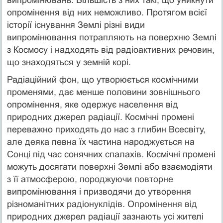
опромінення від них неможливо. Протягом всієї
історії існування Землі різні види
випромінювання потрапляють на поверхню Землі
з Космосу і надходять від радіоактивних речовин,
що знаходяться у земній корі.
Радіаційний фон, що утворюється космічними
променями, дає менше половини зовнішнього
опромінення, яке одержує населення від
природних джерел радіації. Космічні промені
переважно приходять до нас з глибин Всесвіту,
але деяка певна їх частина народжується на
Сонці під час сонячних спалахів. Космічні промені
можуть досягати поверхні Землі або взаємодіяти
з її атмосферою, породжуючи повторне
випромінювання і призводячи до утворення
різноманітних радіонуклідів. Опромінення від
природних джерел радіації зазнають усі жителі