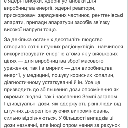
є ядерні вибухи, ядерні установки для
виробництва енергії, ядерні реактори,
прискорювачі заряджених частинок, рентгенівські
апарати, прилади апаратури засобів зв’язку
високої напруги тощо.
За декілька останніх десятиліть людство
створило сотні штучних радіонуклідів і навчилося
використовувати енергію атома як у військових
цілях — для виробництва зброї масового
ураження, так і в мирних — для виробництва
енергії, у медицині, пошуку корисних копалин,
діагностичному устаткуванні й ін. Усе це
призводить до збільшення дози опромінення як
окремих людей, так і населення Землі загалом.
Індивідуальні дози, які одержують різні люди від
штучних джерел іонізуючих випромінювань,
сильно відрізняються. У більшості випадків ці
дози незначні, але іноді опромінення за рахунок