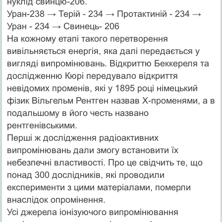
нуклід свинцю-206.
Уран-238 → Терій - 234 → Протактиній - 234 →
Уран - 234 → Свинець- 206
На кожному етапі такого перетворення
вивільняється енергія, яка далі передається у
вигляді випромінювань. Відкриттю Беккереля та
дослідженню Кюрі передувало відкриття
невідомих променів, які у 1895 році німецький
фізик Вільгельм Рентген назвав Х-променями, а в
подальшому в його честь названо
рентгенівськими.
Перші ж дослідження радіоактивних
випромінювань дали змогу встановити їх
небезпечні властивості. Про це свідчить те, що
понад 300 дослідників, які проводили
експерименти з цими матеріалами, померли
внаслідок опромінення.
Усі джерела іонізуючого випромінювання