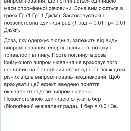
випромінювання, що поглинається одиницею
маси опроміненої речовини. Вона вимірюється в
греях Гр (1 Гр=1 Дж/кг). Застосовується і
позасистемна одиниця рад (1 рад = 0,01 Гр= 0,01
Дж/кг).
Доза, яку одержує людина, залежить від виду
випромінювання, енергії, щільності потоку і
тривалості впливу. Проте поглинута доза
іонізуючого випромінювання не враховує того,
що вплив на біологічний об'єкт однієї і тієї ж дози
різних видів випромінювань неоднаковий. Щоб
врахувати цей ефект, введено поняття
еквівалентної дози випромінювань.
Позасистемною одиницею служить бер
(біологічний еквівалент рада). 1 бер = 0,01 Зв.