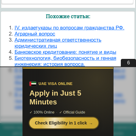
Похожие статьи:
IV. издаетуказы по вопросам гражданства РФ.
Аграрный вопрос
Административная ответственность
юридических лиц
Банковское кредитование: понятие и виды
Биотехнология, биобезопасность и генная
6
инженерия: история вопроса.
В Вопрос № 35 Гражданские (личные) права и
свободы человека и гражданина в Российской
Федерации: понятие, особенности, виды,
правовое регулирование.
В основу деления был положен вопрос о том,
чьи преимущественно интересы имеет в виду
заключенный договор.
helpiks.org - Хелпикс.Орг - 2014-2026 год. Материал сайта представляется
для ознакомительного и учебного использования. |
Поддержка