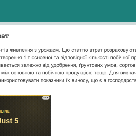
рат
нтів живлення з урожаєм
. Цю статтю втрат розраховують
ворення 1 т основної та відповідної кількості побічної 
ливається залежно від удобрення, ґрунтових умов, сорто
 між основною та побічною продукцією тощо. Для визна
икористовувати показники їх виносу, що є в господарст