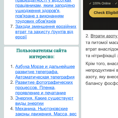
працездатності у відсотках
працівникам, яким заподіяно
ушкодження здоров'я,
пов'язане з виконанням
трудових обов'язків
Заходи зменшення ерозійних
втрат та захисту ґрунтів від
2.
Втрати азоту
ерозії
та питомої маси
втрат внаслідок
Пользователям сайта
та нітрифікації
интересно:
Крім того, внас
Азбука Морзе и дальнейшее
непродуктивні 
развитие телеграфа.
азоту, яку вне
Автоматическая телеграфия
Развитие фотографических
балансу фосфор
процессов. Пленка,
проявление и печатание
Энергия. Какие существуют
виды энергии
Механика. Ньютоновские
законы движения. Масса, вес