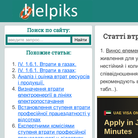
Поиск по сайту:
Статті вт
1.
Винос елеме
Похожие статьи:
живлення для ут
IV. 1.6.1. Втрати в газах.
нестійкий і ко
IV. 1.6.1. Втрати в газах;
співвідношення
Аналіз і оцінка втрат ресурсів
рекомендують в
і продукції.
Визначення втрати
табл..).
електроенергії в лініях
електропостачання
Встановлення ступеня втрати
професійної працездатності у
відсотках
Експертними комісіями
ступеня втрати професійної