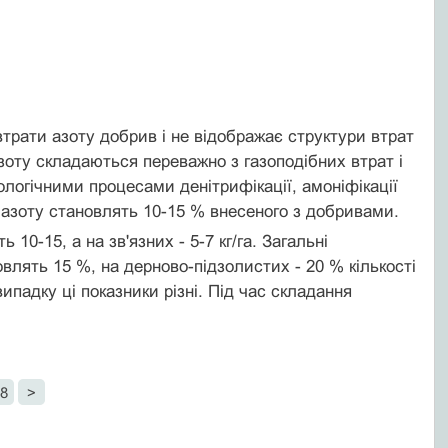
втрати азоту добрив і не відображає структури втрат
азоту складаються переважно з газоподібних втрат і
іологічними процесами денітрифікації, амоніфікації
ти азоту становлять 10-15 % внесеного з добривами.
10-15, а на зв'язних - 5-7 кг/га. Загальні
влять 15 %, на дерново-підзолистих - 20 % кількості
падку ці показники різні. Під час складання
8
>