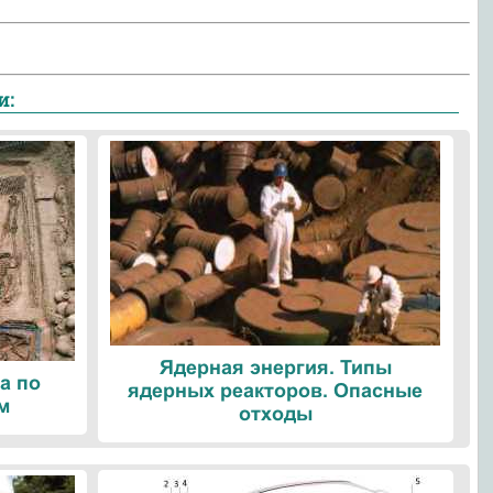
и:
Ядерная энергия. Типы
а по
ядерных реакторов. Опасные
м
отходы