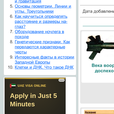
и гравитация
Основы геометрии. Линии и
Дата добавлен
углы. Треугольники
Как научиться определять
расстояние и размеры на-
глаз?
Оборудование ночлега в
походе
Генетические признаки. Как
передаются характерные
черты
Интересные факты в истории
Западной Европы
Века воо
Клетки и ДНК. Что такое ДНК
доспехо