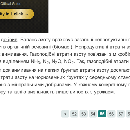
 добрив
. Баланс азоту враховує загальні непродуктивні 
 в органічній речовині (біомасі). Непродуктивні втрати 
 вимивання. Газоподібні втрати азоту пов'язані з мікроб
 з виділенням NН
, N
, N
О, NО
. Так, газоподібні втра
3
2
2
2
лідок вимивання на легких ґрунтах втрати азоту досягають 
втрати азоту на чорноземних ґрунтах у середньому стано
сено з мінеральними добривами. У кожному конкретному ви
у та калію визначають лише винос їх з урожаєм.
55
<
52
53
54
56
57
5