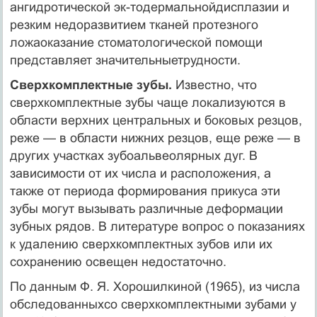
ангидротической эк-тодермальнойдисплазии и
резким недоразвитием тканей про­тезного
ложаоказание стоматологической помощи
представля­ет значительныетрудности.
Сверхкомплектные зубы.
Известно, что
сверхкомплектные зубы чаще локализуются в
области верхних центральных и боковых резцов,
реже — в области нижних резцов, еще реже — в
других участках зубоальвеолярных дуг. В
зависимости от их числа и расположения, а
также от периода формирования прикуса эти
зубы могут вызывать различные деформации
зубных рядов. В литературе вопрос о показаниях
к удалению сверхкомплек­тных зубов или их
сохранению освещен недостаточно.
По данным Ф. Я. Хорошилкиной (1965), из числа
обследо­ванныхсо сверхкомплектными зубами у