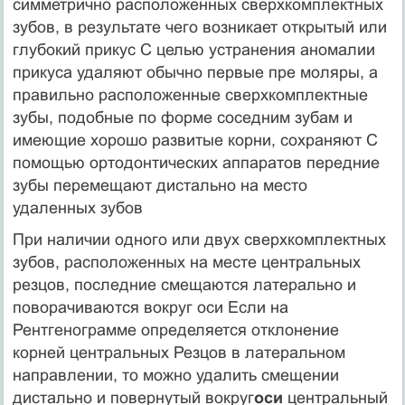
симметрич­но расположенных сверхкомплектных
зубов, в результате чего возникает открытый или
глубокий прикус С целью устранения аномалии
прикуса удаляют обычно первые пре моляры, а
пра­вильно расположенные сверхкомплектные
зубы, подобные по форме соседним зубам и
имеющие хорошо развитые корни, сохраняют С
помощью ортодонтических аппаратов передние
зубы перемещают дистально на место
удаленных зубов
При наличии одного или двух сверхкомплектных
зубов, расположенных на месте центральных
резцов, последние сме­щаются латерально и
поворачиваются вокруг оси Если на
Рентгенограмме определяется отклонение
корней центральных Резцов в латеральном
направлении, то можно удалить смещен­ии
дистально и повернутый вокруг
оси
центральный