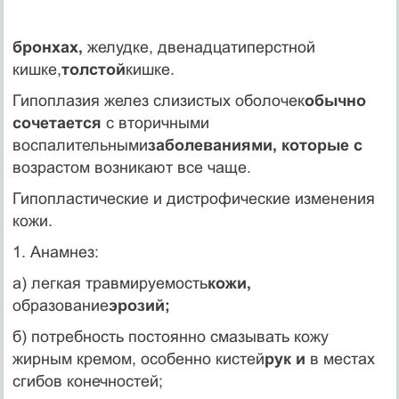
бронхах,
желудке, двенадцатиперстной
кишке,
толстой
кишке.
Гипоплазия желез слизистых оболочек
обычно
сочетается
с вторичными
воспалительными
заболеваниями, которые с
воз­растом возникают все чаще.
Гипопластические и дистрофические из­менения
кожи.
1. Анамнез:
а) легкая травмируемость
кожи,
образование
эрозий;
б) потребность постоянно смазывать кожу
жирным кре­мом, особенно кистей
рук и
в местах
сгибов конеч­ностей;