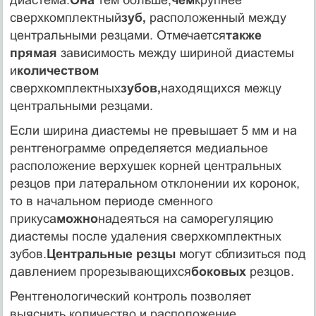
сверхкомплектный
зуб,
расположенный между
цент­ральными резцами. Отмечается
также
прямая
зависимость меж­ду шириной диастемы
и
количеством
сверхкомплектных
зубов,
находящихся межцу
центральными резцами.
Если ширина диастемы не превышает 5 мм и на
рентгено­грамме определяется медиальное
расположение верхушек кор­ней центральных
резцов при латеральном отклонении их ко­ронок,
то в начальном периоде сменного
прикуса
можно
надеяться на саморегуляцию
диастемы после удаления сверх­комплектных
зубов.
Центральные резцы
могут сблизиться под
давлением прорезывающихся
боковых
резцов.
Рентгенологический контроль позволяет
выяснить количе­ство и расположение