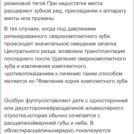
резиновой тягой При недостатке места
расширяют зубной ряд, присоединяя к аппарату
винты или пружины
В тех случаях, когда под давлением
ретенированного сверх­комплектного зуба
происходит значительное смещение зачатка
Центрального резца, возможна трансплантация
последнего после Удаления сверхкомплектного
зуба и извлечения комплектного.
«ротивопоказанием к лечению таким способом
является ис-"Фивление корня комплектного зуба
Особую фуппусоставляют дети с односторонней
или двух­стороннейрасщелиной альвеолярного
отростка,которая обыч­но сочетается с
расщелинойверхней губы и неба. В
областирасщелинынередко локализуются