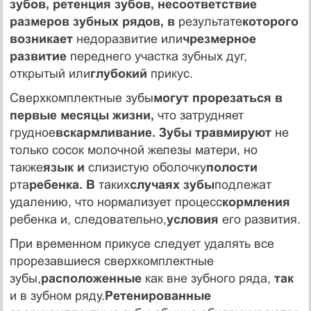
зубов, ретенция зубов, несоот­ветствие
размеров зубных рядов, в
результате
которого
возни­кает
недоразвитие или
чрезмерное
развитие
переднего участка зубных дуг,
открытый или
глубокий
прикус.
Сверхкомплектные зубы
могут прорезаться в
первые месяцы жизни,
что затрудняет
грудное
вскармливание. Зубы травмиру­ют
не
только сосок молочной железы матери, но
также
язык и
слизистую оболочку
полости
рта
ребенка. В
таких
случаях зубы
подлежат
удалению, что нормализует процесс
кормления
ре­бенка и, следовательно,
условия
его развития.
При временном прикусе следует удалять все
прорезавшиеся сверхкомплектные
зубы,
расположенные
как вне зубного ряда,
так
и в зубном ряду.
Ретенированные