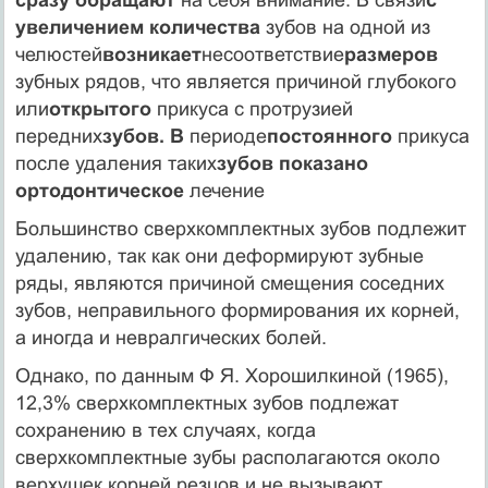
увеличением количества
зубов на одной из
челюстей
возникает
несоответствие
размеров
зубных рядов, что является причиной глубокого
или
открытого
прикуса с протрузией
передних
зубов. В
периоде
постоянного
прикуса
после удаления таких
зубов показано
ортодонтическое
лечение
Большинство сверхкомплектных зубов подлежит
удалению, так как они деформируют зубные
ряды, являются причиной смещения соседних
зубов, неправильного формирования их корней,
а иногда и невралгических болей.
Однако, по данным Ф Я. Хорошилкиной (1965),
12,3% сверхкомплектных зубов подлежат
сохранению в тех случаях, когда
сверхкомплектные зубы располагаются около
верхушек корней резцов и не вызывают