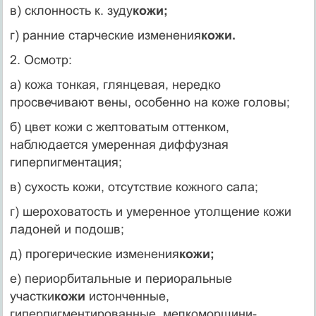
в) склонность к. зуду
кожи;
г) ранние старческие изменения
кожи.
2. Осмотр:
а) кожа тонкая, глянцевая, нередко
просвечивают вены, особенно на коже головы;
б) цвет кожи с желтоватым оттенком,
наблюдается уме­ренная диффузная
гиперпигментация;
в) сухость кожи, отсутствие кожного сала;
г) шероховатость и умеренное утолщение кожи
ладоней и подошв;
д) прогерические изменения
кожи;
е) периорбитальные и периоральные
участки
кожи
ис­тонченные,
гиперпигментированные, мелкоморщини-