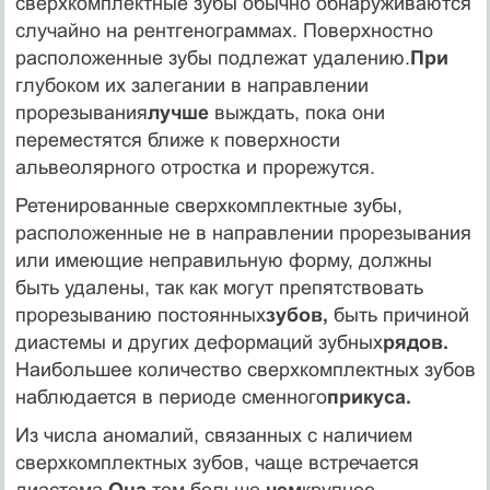
сверхкомплектные зубы обычно обнаруживаются
случайно на рентгенограммах. Повер­хностно
расположенные зубы подлежат удалению.
При
глубо­ком их залегании в направлении
прорезывания
лучше
выждать, пока они
переместятся ближе к поверхности
альвеолярного отростка и прорежутся.
Ретенированные сверхкомплектные зубы,
расположенные не в направлении прорезывания
или имеющие неправильную форму, должны
быть удалены, так как могут препятствовать
прорезыванию постоянных
зубов,
быть причиной
диастемы и других деформаций зубных
рядов.
Наибольшее количество сверх­комплектных зубов
наблюдается в периоде сменного
прикуса.
Из числа аномалий, связанных с наличием
сверхкомплек­тных зубов, чаще встречается
диастема.
Она
тем больше,
чем
крупнее