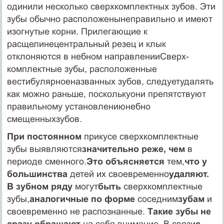
одинили несколько сверхком­плектных зубов. Эти
зубы обычно расположенынеправильно и имеют
изогнутые корни. Прилегающие к
расщелинецентраль­ный резец и клык
отклоняются в небном направленииСверх­
комплектные зубы, расположенные
вестибулярноеназванных зубов, следуетудалять
как можно раньше, посколькуони пре­пятствуют
правильному установлениюнебно
смещенныхзубов.
При постоянном
прикусе сверхкомплектные
зубы выявля­ются
значительно реже, чем
в
периоде сменного.
Это объяс­няется
тем,
что у
большинства
детей их своевременно
удаляют.
В зубном ряду
могут
быть
сверхкомплектные
зубы,
аналогичные по форме
соседним
зубам
и
своевременно не распознанные.
Такие зубы не
сразу обращают
на себя внимание. В связи
с