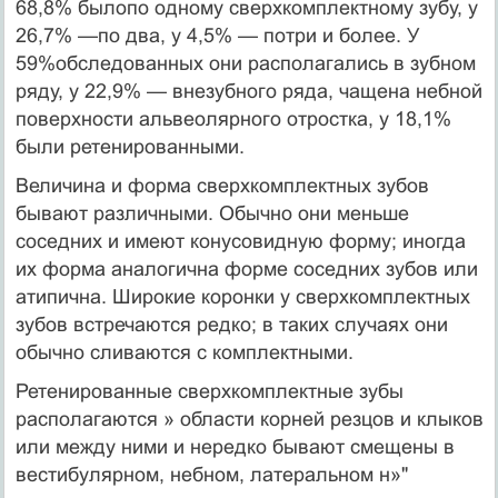
68,8% былопо одному сверхкомплектному зубу, у
26,7% —по два, у 4,5% — потри и более. У
59%обследованных они располагались в зубном
ряду, у 22,9% — внезубного ряда, чащена небной
поверхности альвеолярного отростка, у 18,1%
были ретенированными.
Величина и форма сверхкомплектных зубов
бывают различ­ными. Обычно они меньше
соседних и имеют конусовидную форму; иногда
их форма аналогична форме соседних зубов или
атипична. Широкие коронки у сверхкомплектных
зубов встре­чаются редко; в таких случаях они
обычно сливаются с ком­плектными.
Ретенированные сверхкомплектные зубы
располагаются » области корней резцов и клыков
или между ними и нередко бывают смещены в
вестибулярном, небном, латеральном н»"