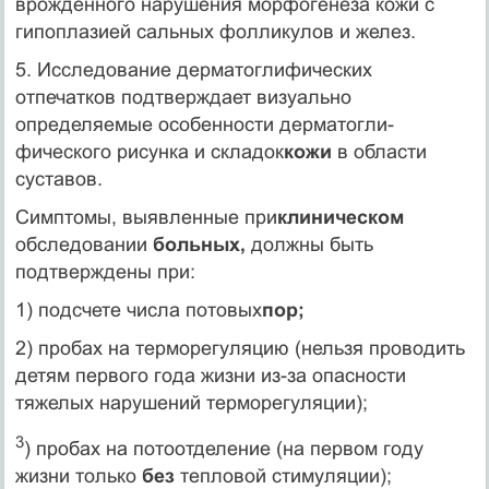
врожден­ного нарушения морфогенеза кожи с
гипоплазией саль­ных фолликулов и желез.
5. Исследование дерматоглифических
отпечатков подтверж­дает визуально
определяемые особенности дерматогли-
фического рисунка и складок
кожи
в области
суставов.
Симптомы, выявленные при
клиническом
обследовании
больных,
должны быть
подтверждены при:
1) подсчете числа потовых
пор;
2) пробах на терморегуляцию (нельзя проводить
детям пер­вого года жизни из-за опасности
тяжелых нарушений тер­морегуляции);
3
) пробах на потоотделение (на первом году
жизни только
без
тепловой стимуляции);