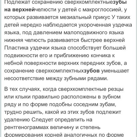
Подлежат сохранению сверхкомплектные
зубы
на верхней
челюсти у детей с макроглоссией, у
которых развивается мезиальный прикус У таких
детей нередко наблюдается уко­роченная уздечка
языка, под давлением малоподвижного языка
нижняя челюсть развивается быстрее верхней
Пластика уздечки языка способствует большей
подвижности его и приближению кончика к
небной поверхности верхних передних зубов, а
сохранение сверхкомплектных
зубов
уменьшает
несоответствие между зубными рядами.
В тех случаях, когда сверхкомплектные резцы
или клыки правильно расположены в зубном
ряду и по форме подобны соседним зубам,
трудно решить, какой из этих зубов подлежит
удалению Следует определить на
рентгенограммах величину и степень
формирования корней аналогичных по форме