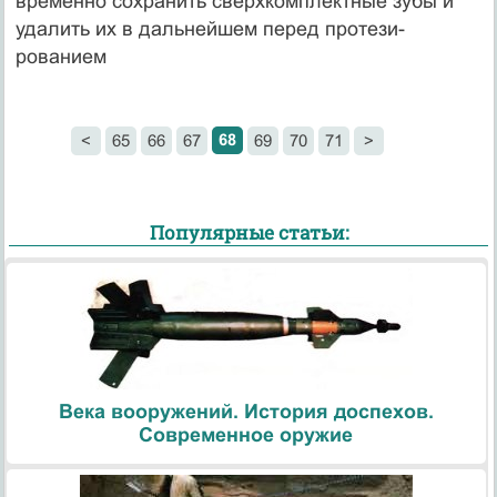
временно сохранить сверх­комплектные зубы и
удалить их в дальнейшем перед протези­
рованием
68
<
65
66
67
69
70
71
>
Популярные статьи:
Века вооружений. История доспехов.
Современное оружие