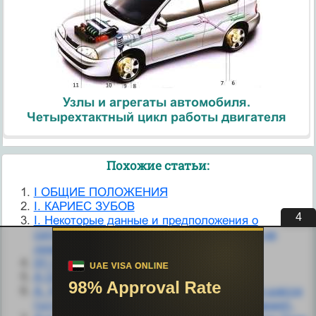
Узлы и агрегаты автомобиля.
Четырехтактный цикл работы двигателя
Похожие статьи:
I ОБЩИЕ ПОЛОЖЕНИЯ
I. КАРИЕС ЗУБОВ
3
I. Некоторые данные и предположения о
сигнальном воздействии палеоантропов на
диких животных
III) Строение зубов
А Основные положения расчета
А. Неисправность сигнализации выпуска шасси
(установки на замки выпущенного положения).