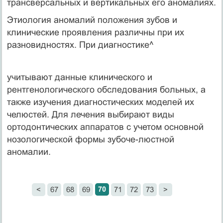
трансверсальных и вертикальных его аномалиях.
Этиология аномалий положения зубов и
клинические про­явления различны при их
разновидностях. При диагностике^
учитывают данные клинического и
рентгенологического обсле­дования больных, а
также изучения диагностических моделей их
челюстей. Для лечения выбирают виды
ортодонтических аппаратов с учетом основной
нозологической формы зубоче-люстной
аномалии.
70
<
67
68
69
71
72
73
>