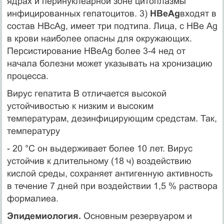
ядрах и перинуклеарной зоне цитоплазмы
инфицированных гепатоцитов. 3)
НBeAg
входят в
состав HBcAg, имеет три подтипа. Лица, с НВе Ag
в крови наиболее опасны для окружающих.
Персистирование НBeAg более 3-4 нед от
начала болезни может указывать на хронизацию
про­цесса.
Вирус гепатита В отличается высокой
устойчивостью к низким и высоким
температурам, дезинфицирующим средстам. Так,
темпера­туру
- 20 °С он выдерживает более 10 лет. Вирус
устойчив к длитель­ному (18 ч) воздействию
кислой среды, сохраняет анти­генную активность
в течение 7 дней при воздействии 1,5 % раствора
формалиеа.
Эпидемиология.
Основным резервуаром и