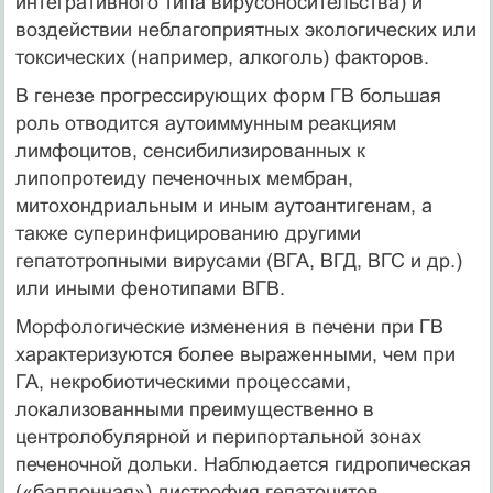
интегративного типа вирусоносительства) и
воздействии неблагоприятных экологических или
токсических (например, алкоголь) факторов.
В генезе прогрессирующих форм ГВ большая
роль отводится аутоиммунным реакциям
лимфоцитов, сенсибилизированных к
липопротеиду печеночных мембран,
митохондриальным и иным аутоантигенам, а
также суперинфицированию другими
гепатотропными вирусами (ВГА, ВГД, ВГС и др.)
или иными фенотипами ВГВ.
Морфологические изменения в печени при ГВ
характеризуются более выраженными, чем при
ГА, некробиотическими процессами,
локализованными преимущественно в
центролобулярной и перипортальной зонах
печеночной дольки. Наблюдается гидропическая
(«баллонная») дистрофия гепатоцитов,