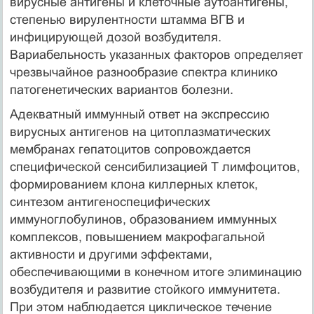
вирусные антигены и клеточные аутоантигены,
степенью вирулентности штамма ВГВ и
инфицирующей дозой возбудителя.
Вариабельность указанных факторов определяет
чрезвычайное разнообразие спектра клинико
патогенетических вариантов болезни.
Адекватный иммунный ответ на экспрессию
вирусных антигенов на цитоплазматических
мембранах гепатоцитов сопровождается
специфической сенсибилизацией Т лимфоцитов,
формированием клона киллерных клеток,
синтезом антигеноспецифических
иммуноглобулинов, образованием иммунных
комплексов, повышением макрофагальной
активности и другими эффектами,
обеспечивающими в конечном итоге элиминацию
возбудителя и развитие стойкого иммунитета.
При этом наблюдается циклическое течение