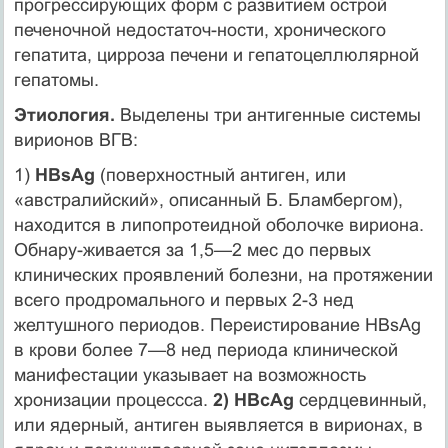
прогрессирующих форм с развитием острой
печеночной недостаточ-ности, хронического
гепатита, цир­роза печени и гепатоцеллюлярной
гепатомы.
Этиология.
Выделены три антигенные системы
вирионов ВГВ:
1)
HBsAg
(поверхностный антиген, или
«австралийский», описанный Б. Бламбергом),
находится в липопротеидной оболочке вириона.
Обнару-живается за 1,5—2 мес до первых
клинических проявлений болезни, на протяжении
всего продромального и первых 2-3 нед
желтушного периодов. Переистирование HBsAg
в крови более 7—8 нед периода клинической
манифестации указывает на возможность
хронизации процессса.
2) HBсAg
сердцевинный,
или ядерный, антиген выявляется в вирионах, в