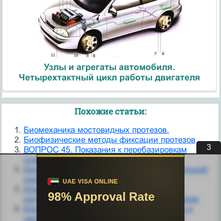
Узлы и агрегаты автомобиля.
Четырехтактный цикл работы двигателя
Похожие статьи:
Биомеханика мостовидных протезов.
Биофизические методы фиксации протезов
2
ВОПРОС 45. Показания к перебазировкам
съемных протезов, их метод
Дисфункции клапанных протезов в аортальной
позиции
Клинические и лабораторные этапы
изготовления паяных мостовидных протезов
Клиническое руководство IV: завершение и
наложение частичных съемных протезов