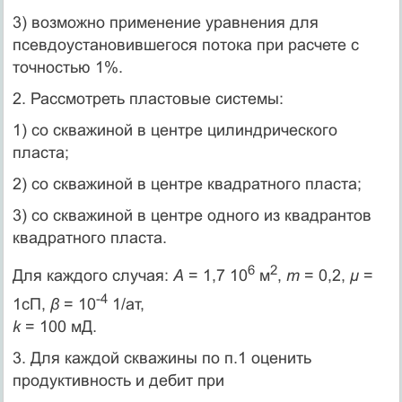
3) возможно применение уравнения для
псевдоустановившегося потока при расчете с
точностью 1%.
2. Рассмотреть пластовые системы:
1) со скважиной в центре цилиндрического
пласта;
2) со скважиной в центре квадратного пласта;
3) со скважиной в центре одного из квадрантов
квадратного пласта.
6
2
Для каждого случая:
А
= 1,7 10
м
,
m
= 0,2,
μ
=
-4
1сП,
β
= 10
1/ат,
k
= 100 мД.
3. Для каждой скважины по п.1 оценить
продуктивность и дебит при