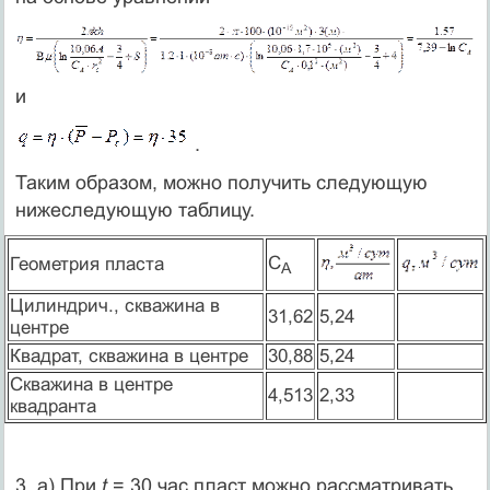
и
.
Таким образом, можно получить следующую
нижеследующую таблицу.
С
Геометрия пласта
А
Цилиндрич., скважина в
31,62
5,24
центре
Квадрат, скважина в центре
30,88
5,24
Скважина в центре
4,513
2,33
квадранта
3. а) При
t
= 30 час пласт можно рассматривать