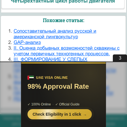
Четырехтактный цикл работы двигателя
Похожие статьи:
Cопоставительный анализ русской и
американской лингвокультур
GAP-анализ
II. Оценка добывных возможностей скважины с
учетом первичных техногенных процессов.
3
III. ФОРМИРОВАНИЕ У СЛЕПЫХ
ДОШКОЛЬНИКОВ КОМПЕНСАТОРНЫХ
ПРОЦЕССОВ В ТРУДОВОЙ ДЕЯТЕЛЬНОСТИ
IV. Методы анализа амплифицированных
фрагментов.
IV. ФОРМИРОВАНИЕ КОМПЕНСАТОРНЫХ
ПРОЦЕССОВ В УЧЕБНОЙ ДЕЯТЕЛЬНОСТИ
PEST-анализ микросреды предприятия
helpiks.org - Хелпикс.Орг - 2014-2026 год. Материал сайта представляется
для ознакомительного и учебного использования. |
Поддержка