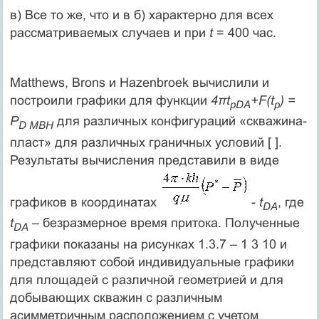
в) Все то же, что и в б) характерно для всех
рассматриваемых случаев и при
t
= 400 час.
Matthews, Brons и Hazenbroek вычислили и
построили графики для функции
4πt
+F(t
) =
pDA
p
P
для различных конфигураций «скважина-
D MBH
пласт» для различных граничных условий [ ].
Результаты вычисления представили в виде
графиков в координатах
-
t
, где
DA
t
– безразмерное время притока. Полученные
DA
графики показаны на рисунках 1.3.7 – 1 3 10 и
представляют собой индивидуальные графики
для площадей с различной геометрией и для
добывающих скважин с различным
асимметричным расположением с учетом