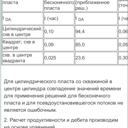
пласта
бесконечного
(приближенное
(то
пласта
реш.)
t
t
t (час)
t (ч
D
А
D
А
Цилиндрический;
0,10
94,4
0,06
cкв в центре
Квадрат; cкв в
0,09
85,0
0,05
центре
cкв. в центре
0,025
23,6
0,30
квадранта
Для цилиндрического пласта со скважиной в
центре цилиндра совпадение значений времени
для применения решений для бесконечного
пласта и для псевдоустановившегося потоков не
является ошибочным.
2. Расчет продуктивности и дебита производим
на основе уравнений