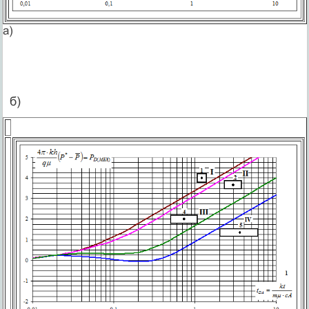
а)
б)