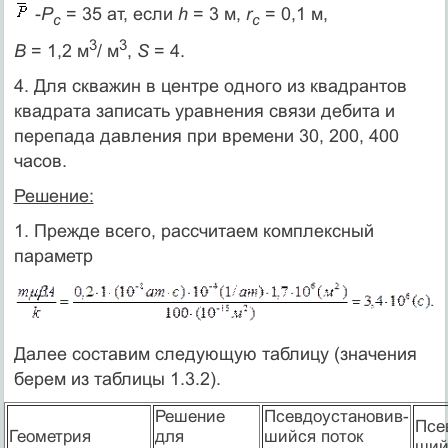
-
P
= 35 ат, если
h
= 3 м,
r
= 0,1 м,
с
c
3
3
В
= 1,2 м
/ м
,
S
= 4.
4. Для скважин в центре одного из квадрантов
квадрата записать уравнения связи дебита и
перепада давления при времени 30, 200, 400
часов.
Решение:
1. Прежде всего, рассчитаем комплексный
параметр
Далее составим следующую таблицу (значения
берем из таблицы 1.3.2).
Решение
Псевдоустановив-
Псе
Геометрия
для
шийся поток
ший