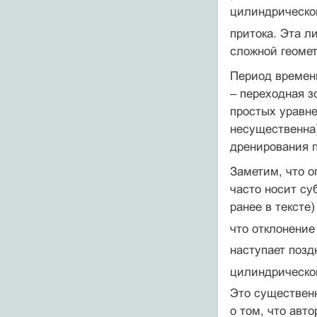
цилиндрическог
притока. Эта л
сложной геомет
Период времен
– переходная з
простых уравне
несущественна)
дренирования п
Заметим, что 
часто носит су
ранее в тексте
что отклонение
наступает позд
цилиндрическо
Это существенн
о том, что авт