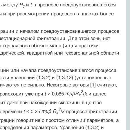
зь между
Р
и
t
в процессе псевдоустановившегося
с
я и при рассмотрении процессов в пластах более
рации и началом псевдоустановившегося процесса
 нестационарной фильтрации. Для этой зоны нет
еходная зона обычно мала (и для практики
ндрической, квадратной или гексагональной области
ации или начала псевдоустановившегося процесса
ти уравнений (1.3.2) и (1.3.12) (установленные
личаются не сильно. Некоторые авторы [1] считают,
2
происходит уже при
t
> 0,085
mµβR
/
k
и далее
к
ит даже при нахождении скважины в центре
2
по времени
t
< 0,25
mµβ R
/
k
процесса фильтрации.
к
ации говорит не о простом отличии параметров, а
пределения параметров. Уравнения (1.3.2) и