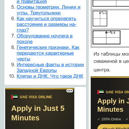
и гравитация
Основы геометрии. Линии и
углы. Треугольники
Как научиться определять
расстояние и размеры на-
глаз?
Оборудование ночлега в
походе
Генетические признаки. Как
передаются характерные
Из таблицы мож
черты
скважиной в це
Интересные факты в истории
центра.
Западной Европы
Клетки и ДНК. Что такое ДНК