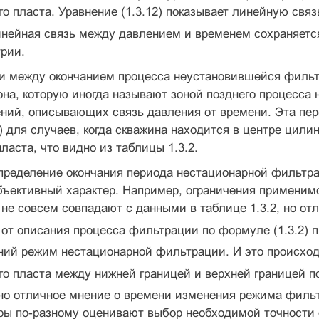
о пласта. Уравнение (1.3.12) показывает линейную свя
инейная связь между давлением и временем сохраняетс
рии.
и между окончанием процесса неустановившейся фильт
она, которую иногда называют зоной позднего процесса
ний, описывающих связь давления от времени. Эта пер
 для случаев, когда скважина находится в центре цили
ласта, что видно из таблицы 1.3.2.
определение окончания периода нестационарной фильтр
бъективный характер. Например, ограничения применимос
) не совсем совпадают с данными в таблице 1.3.2, но от
 от описания процесса фильтрации по формуле (1.3.2) 
ний режим нестационарной фильтрации. И это происход
го пласта между нижней границей и верхней границей 
о отличное мнение о времени изменения режима фильтр
оры по-разному оценивают выбор необходимой точности о