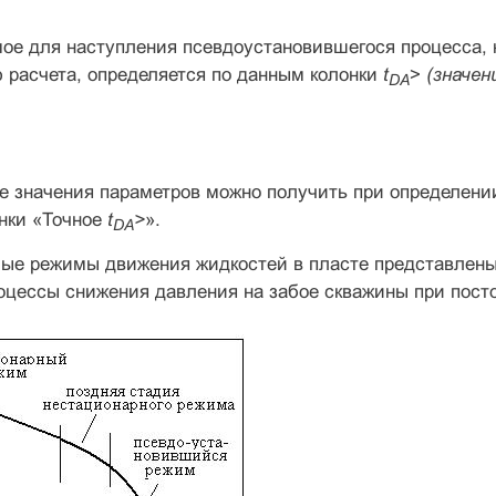
ое для наступления псевдоустановившегося процесса,
 расчета, определяется по данным колонки
t
>
(значен
DA
е значения параметров можно получить при определени
онки «Точное
t
>
».
DA
е режимы движения жидкостей в пласте представлены на 
оцессы снижения давления на забое скважины при пост