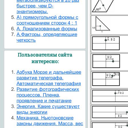
метаболизируются в 20 раз
быстрее, чем D-
энантиомеры.
А) прямоугольной формы с
соотношением сторон 4 : 1
А. Локализованные формы
А.Факторы, определяющие
четкость
Пользователям сайта
интересно:
Азбука Морзе и дальнейшее
развитие телеграфа.
Автоматическая телеграфия
Развитие фотографических
процессов. Пленка,
проявление и печатание
Энергия. Какие существуют
виды энергии
Механика. Ньютоновские
законы движения. Масса, вес