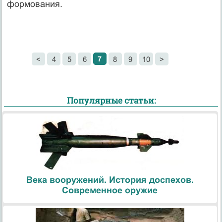
формования.
7
<
4
5
6
8
9
10
>
Популярные статьи:
Века вооружений. История доспехов.
Современное оружие