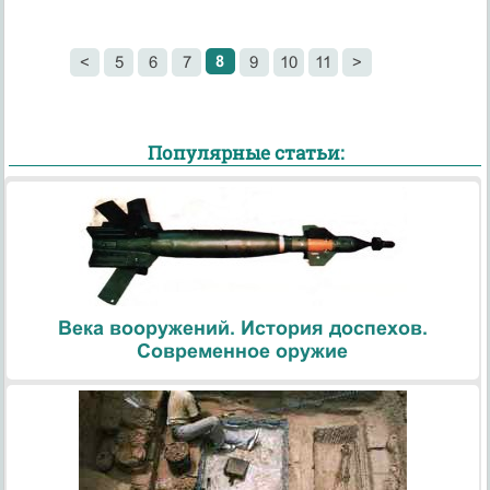
8
<
5
6
7
9
10
11
>
Популярные статьи:
Века вооружений. История доспехов.
Современное оружие