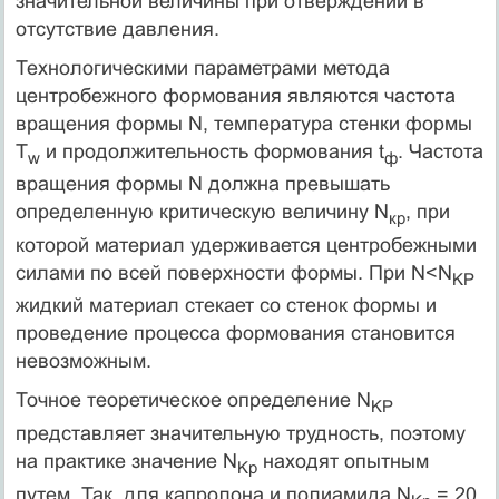
значительной величины при отверждении в
отсутствие давления.
Технологическими параметрами метода
центробежного формования являются частота
вращения формы N, температура стенки формы
T
и продолжительность формования t
. Частота
w
ф
вращения формы N должна превышать
определенную критическую величину N
, при
кр
которой материал удерживается центробежными
силами по всей поверхности формы. При N<N
KP
жидкий материал стекает со стенок формы и
проведение процесса формования становится
невозможным.
Точное теоретическое определение N
KP
представляет значительную трудность, поэтому
на практике значение N
находят опытным
Kр
путем. Так, для капролона и полиамида N
= 20