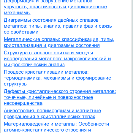
Деформация и разрушение металлов:
упругость, пластичность и дислокационные
механизмы
Диаграммы состояния двойных сплавов
металлов: типы, анализ, правила фаз и связь
со свойствами
Металлические сплавы: классификация, типы,
кристаллизация и диаграммы состояния
Структура стального слитка и методы
исследования металлов: макроскопический и
микроскопический анализ
Процесс кристаллизации металлов:
термодинамика, механизмы и формирование
структуры
Дефекты кристаллического строения металлов:
точечные, линейные и поверхностные
несовершенства
Анизотропия, полиморфизм и магнитные
превращения в кристаллических телах
Материаловедение и металлы: Особенности
атомно-кристаллического строения и