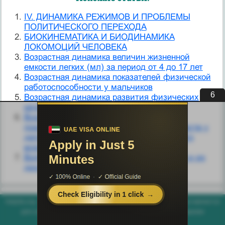
IV. ДИНАМИКА РЕЖИМОВ И ПРОБЛЕМЫ
ПОЛИТИЧЕСКОГО ПЕРЕХОДА
БИОКИНЕМАТИКА И БИОДИНАМИКА
ЛОКОМОЦИЙ ЧЕЛОВЕКА
Возрастная динамика величин жизненной
емкости легких (мл) за период от 4 до 17 лет
Возрастная динамика показателей физической
работоспособности у мальчиков
5
Возрастная динамика развития физических
качеств у мальчиков
Возрастная динамика функциональных
показателей и развития физических качеств у
детей дошкольного и младшего школьного
возраста
Вопрос 4. Виды экономических кризисов и их
динамика
helpiks.org - Хелпикс.Орг - 2014-2026 год. Материал сайта представляется
для ознакомительного и учебного использования. |
Поддержка
Генерация страницы за: 0.004 сек.