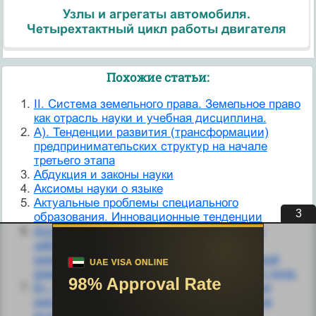
Узлы и агрегаты автомобиля.
Четырехтактный цикл работы двигателя
Похожие статьи:
II. Система земельного права. Земельное право
как отрасль науки и учебная дисциплина.
А). Тенденции развития (трансформации)
предпринимательских структур на начале
третьего этапа
Абдукция и законы науки
Аксиомы науки о языке
Актуальные проблемы специального
2
образования. Инновационные тенденции
Аллергодерматозы – гетерогенная группа
заболеваний кожи, ведущее значение в
развитии которых придается аллергической
реакции немедленного или замедленного типа.
Б). Закономерности и тенденции развития
различных форм предпринимательства на
втором этапе.