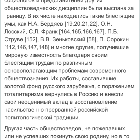
социологов и представителей других
обществоведческих дисциплин была выслана за
границу. В их числе находились такие блестящие
умы, как Н.А. Бердяев [19,20,21,22], О.Н.
Лосский, С.Л. Франк [164,165,166,167], П.Б.
Струве [152], В.В. Зеньковский [58], П. Сорокин
[112,146,147,148] и многие другие, получившие
мировую известность благодаря своим
блестящим трудам по различным
основополагающим проблемам современного
обществознания. Их работы, составившие
золотой фонд русского зарубежья, с поражением
тоталитаризма вернулись в Россию и внесли
свой неоценимый вклад в восстановление
насильственно прерванной российской
политологической традиции.
Другая часть обществоведов, не пожелавших
или не успевших покинуть свою родину, но в то