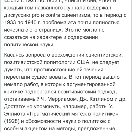
«Если с 1921 по 1932 г., - писали они, - почти
каждый том названного журнала содержал
дискуссию pro и contra сциентизма, то в период с
1933 по 1940 г. проблема эта почти полностью
исчезла с его страниц». Это не могло не
сказаться на характере и содержании
политической науки.
Касаясь вопроса о восхождении сциентистской,
позитивистской политологии США, не следует
думать, что противостоящие ей течения
перестали существовать. В тот период вышло
немало работ, в которых аргументированной
критике подвергался позитивистский подход,
отстаиваемый Ч. Мерриамом, Дж. Кэтлином и др.
Достаточно упомянуть, например, работы У.
Эллиота «Прагматический мятеж в политике»
(1928) и «Возможности науки о политике: с
особым акцентом на методы, предложенные