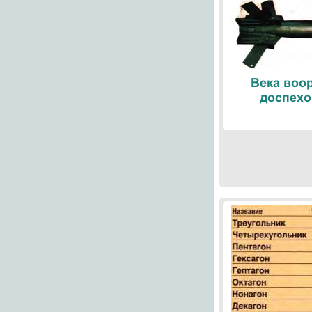
Века воо
доспехо