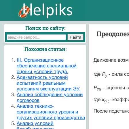
Поиск по сайту:
Преодоле
Похожие статьи:
III. Организационное
Движение возм
обеспечение специальной
оценки условий труда.
где
Р
- сила с
y
Адекватность условий
испытаний реальным
Р
–
сцепная с
условиям эксплуатации ЭУ.
сц
Анализ соблюдения условий
где
к
–коэффи
договоров
сц
Анализ технико-
После подстан
организационного уровня и
других условий производства
Анализ условий