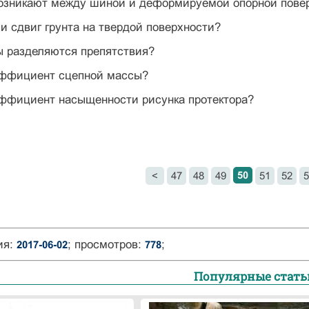
возникают между шиной и деформируемой опорной пове
и сдвиг грунта на твердой поверхности?
ы разделяются препятствия?
оэффициент сцепной массы?
эффициент насыщенности рисунка протектора?
50
<
47
48
49
51
52
5
ия:
; просмотров:
;
2017-06-02
778
Популярные стать