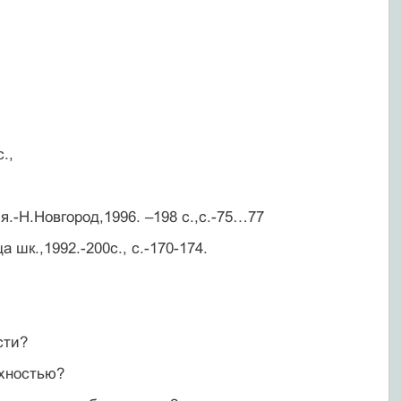
.,
я.-Н.Новгород,1996. –198 с.,с.-75…77
 шк.,1992.-200с., с.-170-174.
сти?
рхностью?