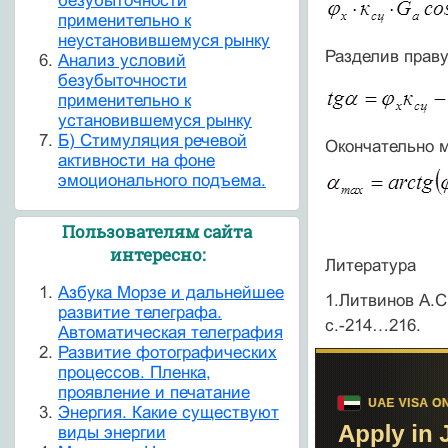
безубыточности
применительно к
неустановившемуся рынку
Разделив прав
Анализ условий
безубыточности
применительно к
установившемуся рынку
Б) Стимуляция речевой
Окончательно 
активности на фоне
эмоционального подъема.
Пользователям сайта
интересно:
Литература
Азбука Морзе и дальнейшее
1.Литвинов А.С
развитие телеграфа.
с.-214…216.
Автоматическая телеграфия
Развитие фотографических
процессов. Пленка,
проявление и печатание
Энергия. Какие существуют
виды энергии