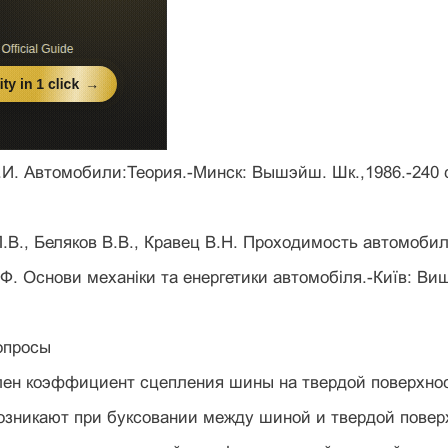
.И. Автомобили:Теория.-Минск: Вышэйш. Шк.,1986.-240 с
Л.В., Беляков В.В., Кравец В.Н. Проходимость автомобил
. Основи механіки та енергетики автомобіля.-Київ: Вища
опросы
лен коэффициент сцепления шины на твердой поверхно
возникают при буксовании между шиной и твердой пове