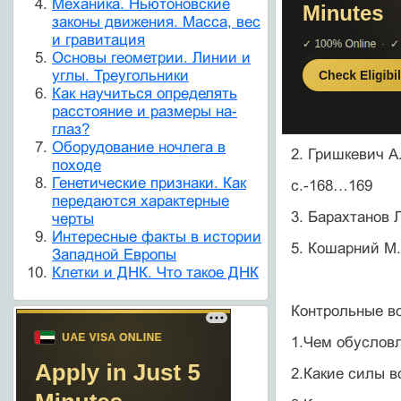
Механика. Ньютоновские
законы движения. Масса, вес
и гравитация
Основы геометрии. Линии и
углы. Треугольники
Как научиться определять
расстояние и размеры на-
глаз?
Оборудование ночлега в
2. Гришкевич А
походе
Генетические признаки. Как
с.-168…169
передаются характерные
3. Барахтанов 
черты
Интересные факты в истории
5. Кошарний М.Ф
Западной Европы
Клетки и ДНК. Что такое ДНК
Контрольные в
1.Чем обуслов
2.Какие силы 