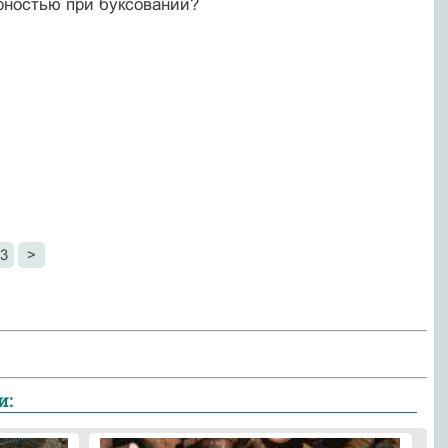
рностью при буксовании?
3
>
и: