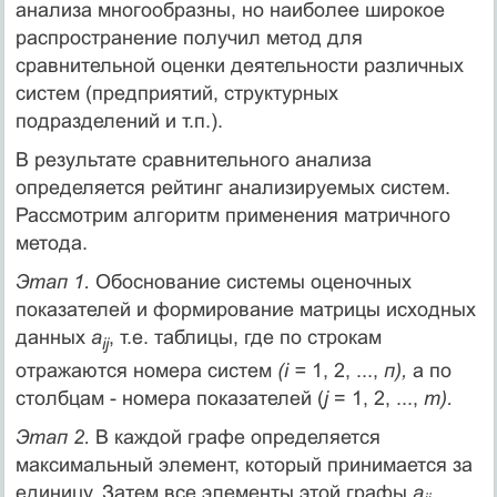
анализа многообразны, но наиболее широкое
распространение получил метод для
сравнительной оценки деятельности различных
систем (предприятий, структурных
подразделений и т.п.).
В результате сравнительного анализа
определяется рейтинг анализируемых систем.
Рассмотрим алгоритм применения матричного
метода.
Этап 1.
Обоснование системы оценочных
показателей и формирование матрицы исходных
данных
a
, т.е. таблицы, где по строкам
ij
отражаются номера систем
(i =
1, 2, ...,
п),
а по
столбцам - номера показателей (
j
= 1, 2, ...,
т).
Этап 2.
В каждой графе определяется
максимальный элемент, который принимается за
единицу. Затем все элементы этой графы
a