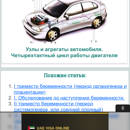
Узлы и агрегаты автомобиля.
Четырехтактный цикл работы двигателя
Похожие статьи:
I триместр беременности (период органогенеза и
плацентации)
I. Обследование до наступления беременности.
II триместр беременности (период
5
системогенеза, или средний плодный)
III триместр беременности (поздний плодный
период)
А — захватывание туловища плода; б —