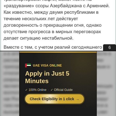
«раздувание» ссоры Азербайджана с Арменией.
Как известно, между двумя республиками в
течение нескольких лет действует
договоренность о прекращении огня, однако
отсутствие прогресса в мирных переговорах
делает ситуацию нестабильной.
Вместе с тем, с учетом реалий сегодняшнего дня
5
и в интересах снижения уровня напряженности в
рассматриваемом регионе, многие аналитики
приходят к выводу, что наиболее приемлемым и
относительно безболезненным вариантом
разрешения проблемы каспийской нефти
является осуществление проектов, позволяющих
воспользоваться плодами ее транспортировки
как России, так и Турции. Таким образом, вокруг
газо-нефтяных богатств Каспия завязывается в
высшей степени сложный многосторонний узел