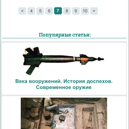
7
<
4
5
6
8
9
10
>
Популярные статьи:
Века вооружений. История доспехов.
Современное оружие