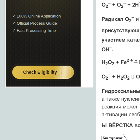
–
–
O
+ O
+ 2H
2
2
–
Радикал O
и
2
присутствующи
участием кат
–
OH
.
2 +
H
O
+ Fe

2
2
–
O
+ H
O

O
2
2
2
Гидроксильны
а также нуклеи
реакция может 
активации своб
Ы ВЁРСТКА вс