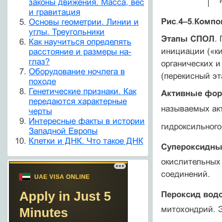
законы движения. Масса, вес
и гравитация
Рис
.
4–5
.
Компо
Основы геометрии. Линии и
углы. Треугольники
Этапы СПОЛ
.
Как научиться определять
инициации («ки
расстояние и размеры на-
глаз?
органических и
Оборудование ночлега в
(перекисный эт
походе
Генетические признаки. Как
Активные фор
передаются характерные
называемых акт
черты
Интересные факты в истории
гидроксильного
Западной Европы
Клетки и ДНК. Что такое ДНК
Супероксидны
окислительных 
соединений.
Пероксид вод
митохондрий. Э