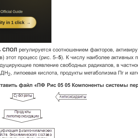
ь СПОЛ
регулируется соотношением факторов, активир
в) этот процесс (рис. 5–
5
). К числу наиболее активных 
ндуцирующие появление свободных радикалов, в частно
АДН
, липоевая кислота, продукты метаболизма Пг и ка
2
тавить файл «ПФ Рис 05 0
5
Компоненты системы пер