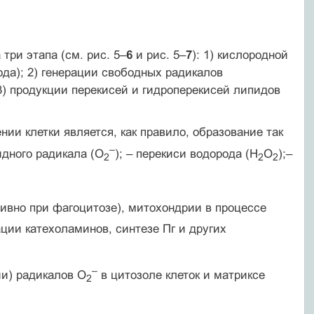
три этапа (см. рис. 5–
6
и рис. 5–
7
): 1) кислородной
да); 2) генерации свободных радикалов
3) продукции перекисей и гидроперекисей липидов
и клетки является, как правило, образование так
–
идного радикала (O
); – перекиси водорода (Н
О
);–
2
2
2
ивно при фагоцитозе), митохондрии в процессе
ции катехоламинов, синтезе Пг и других
–
и) радикалов O
в цитозоле клеток и матриксе
2