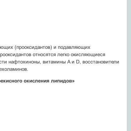
ующих (прооксидантов) и подавляющих
прооксидантов относятся легко окисляющиеся
сти нафтохиноны, витамины A и D, восстановители
техоламинов.
екисного окисления липидов»