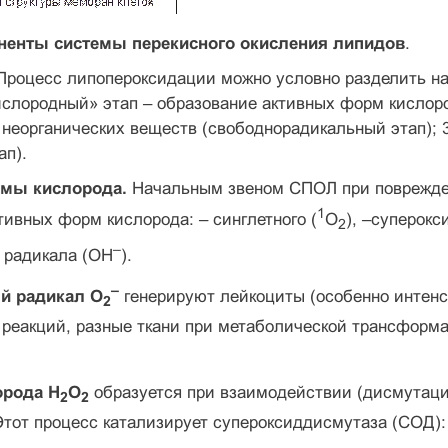
ненты системы перекисного окисления липидов
.
 Процесс липопероксидации можно условно разделить на 
слородный» этап – образование активных форм кислоро
 неорганических веществ (свободнорадикальный этап); 
ап).
мы кислорода.
Начальным звеном СПОЛ при повреждени
1
ивных форм кислорода: – синглетного (
O
), –суперокс
2
–
 радикала (OH
).
–
й радикал O
генерируют лейкоциты (особенно интенс
2
реакций, разные ткани при метаболической трансформа
орода H
О
образуется при взаимодействии (дисмутаци
2
2
тот процесс катализирует супероксиддисмутаза (СОД):