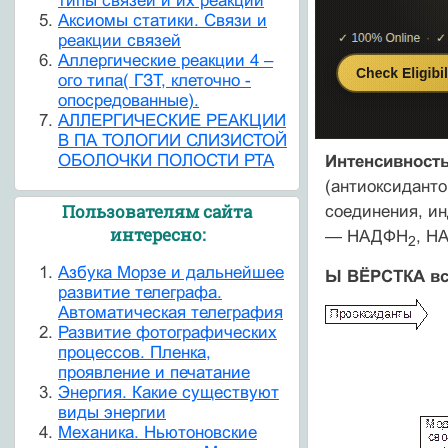
типы связей и их реакции
Аксиомы статики. Связи и
реакции связей
Аллергические реакции 4 –
ого типа( ГЗТ, клеточно -
опосредованные).
АЛЛЕРГИЧЕСКИЕ РЕАКЦИИ
В ПА ТОЛОГИИ СЛИЗИСТОЙ
ОБОЛОЧКИ ПОЛОСТИ РТА
Интенсивност
(антиоксиданто
Пользователям сайта
соединения, и
интересно:
— НАДФН
, Н
2
Азбука Морзе и дальнейшее
Ы ВЁРСТКА вс
развитие телеграфа.
Автоматическая телеграфия
Развитие фотографических
процессов. Пленка,
проявление и печатание
Энергия. Какие существуют
виды энергии
Механика. Ньютоновские