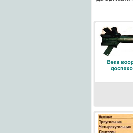
Века воо
доспехо