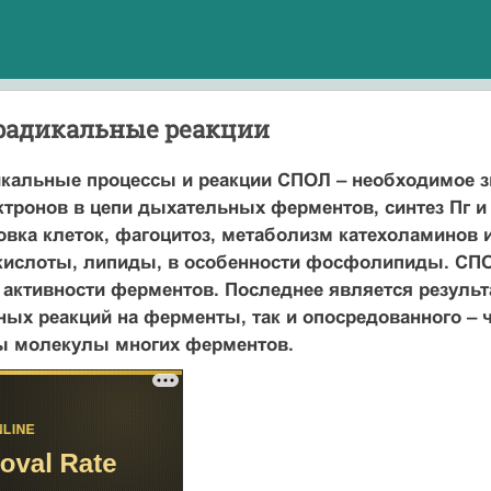
радикальные реакции
альные процессы и реакции СПОЛ – необходимое зв
ктронов в цепи дыхательных ферментов, синтез Пг и
ка клеток, фагоцитоз, метаболизм катехоламинов и
кислоты, липиды, в особенности фосфолипиды. СПО
активности ферментов. Последнее является результ
ых реакций на ферменты, так и опосредованного – 
ы молекулы многих ферментов.