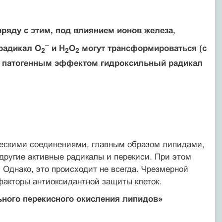
яду с этим, под влиянием ионов железа,
–
 радикал O
и H
O
могут трансформироваться (с
2
2
2
м патогенным эффектом гидроксильный радикал
ческими соединениями, главным образом липидами,
другие активные радикалы и перекиси. При этом
. Однако, это происходит не всегда. Чрезмерной
факторы антиоксидантной защиты клеток.
ного перекисного окисления липидов»