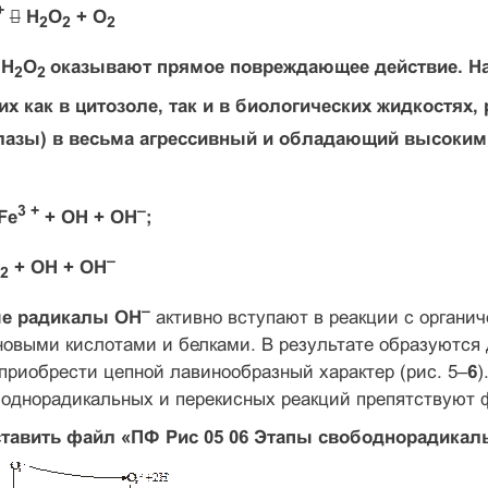
+

H
O
+ O
2
2
2
 H
O
оказывают прямое повреждающее действие. Нар
2
2
х как в цитозоле, так и в биологических жидкостях,
алазы) в весьма агрессивный и обладающий высоки
3 +
–
Fe
+ OH + OH
;
–
+ OH + OH
2
–
е радикалы OH
активно вступают в реакции с органи
новыми кислотами и белками. В результате образуются 
приобрести цепной лавинообразный характер (рис. 5–
6
)
однорадикальных и перекисных реакций препятствуют 
тавить файл «ПФ Рис 05 0
6
Этапы свободнорадикаль