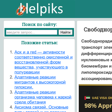
Поиск по сайту:
Свободно
Свободнорадик
Похожие статьи:
транспорт эле
Aox и a red — активности
дифференциров
соответственно окисленной и
нуклеиновые 
восстановленной форм
биомембран и 
вещества, участвующего в
полуреакции
липопероксидн
Адаптивные реакции
ассоциирован
мигрантов к высокогорной
гипоксии.
Адаптивные реакции
организма человека к жаркой
среде обитания
Аксиома связей. Основные