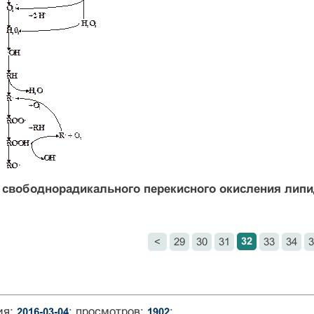
 свободнорадикального перекисного окисления лип
32
<
29
30
31
33
34
3
ия:
; просмотров:
;
2016-03-04
1902