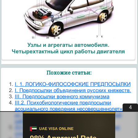
Узлы и агрегаты автомобиля.
Четырехтактный цикл работы двигателя
Похожие статьи:
I. 1. ЛОГИКО-ФИЛОСОФСКИЕ ПРЕДПОСЫЛКИ
I. Предпосылки объединения русских княжеств.
III. Предпосылки военного коммунизма
III.2. Психобиологические предпосылки
3
асоциального поведения несовершеннолетних и
их учет в воспитательно-профилактической
работе.
XVI.2. Задатки как природные предпосылки
способностей.