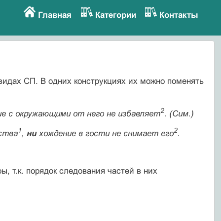
Главная
Категории
Контакты
идах СП. В одних конструкциях их можно поменять
2
е с окружающими от него не избавляет
. (Сим.)
1
2
ства
,
ни
хождение в гocmu не снимает его
.
 т.к. порядок следования частей в них