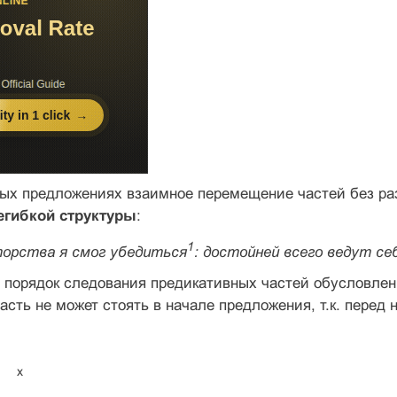
ных предложениях взаимное перемещение частей без р
егибкой структуры
:
1
торства я смог убедиться
: достойней всего ведут се
 порядок следования предикативных частей обусловлен
асть не может стоять в начале предложения, т.к. перед
x