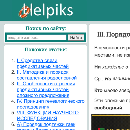
Поиск по сайту:
III. Поря
Возможности ра
Похожие статьи:
местами, не из
I. Средства связи
предикативных частей
Ни
хождение в
II. Методика и порядок
составления родословной
Ср.:
Ни
взаимно
II. Особенности строения
предикативных частей
Кто
много гов
сложного предложения
Эти сложные пр
IV. Принцип генеалогического
исследования
свободный
.
VIII. ФУНКЦИИ НАУЧНОГО
ИССЛЕДОВАНИЯ
А) Порядок подтяжки гаек