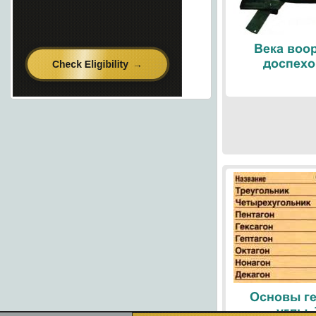
Века воо
доспехо
Основы ге
углы.