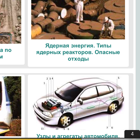
Ядерная энергия. Типы
а по
ядерных реакторов. Опасные
м
отходы
4
Узлы и агрегаты автомобиля.