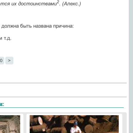
2
ются их достоинствами
. (Алекс.)
а должна быть названа причина:
и т.д.
0
>
и: