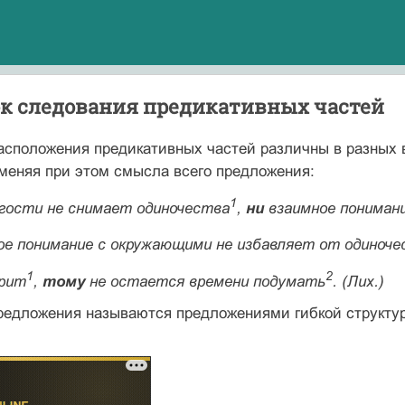
док следования предикативных частей
сположения предикативных частей различны в разных в
меняя при этом смысла всего предложения:
1
 гости не снимает одиночества
,
ни
взаимное понимани
е понимание с окружающими не избавляет от одиноче
1
2
орит
,
тому
не остается времени подумать
. (Лих.)
едложения называются предложениями гибкой структуры,