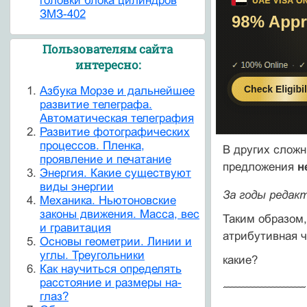
головки блока цилиндров
ЗМЗ-402
Пользователям сайта
интересно:
Азбука Морзе и дальнейшее
развитие телеграфа.
Автоматическая телеграфия
Развитие фотографических
процессов. Пленка,
В других слож
проявление и печатание
предложения
н
Энергия. Какие существуют
виды энергии
За годы редак
Механика. Ньютоновские
законы движения. Масса, вес
Таким образом,
и гравитация
атрибутивная ч
Основы геометрии. Линии и
углы. Треугольники
какие?
Как научиться определять
расстояние и размеры на-
глаз?