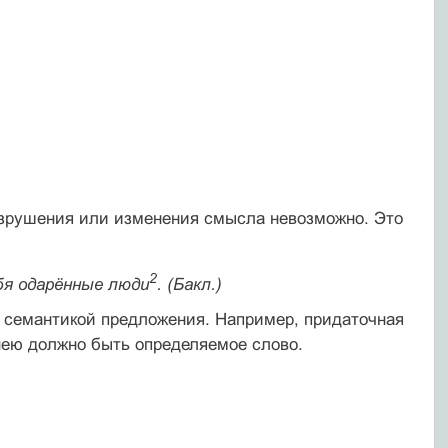
азрушения или изменения смысла невозможно. Это
2
бя ода­рённые люди
. (Бакл.)
 семантикой предложения. Например, придаточная
 нею должно быть определяемое слово.