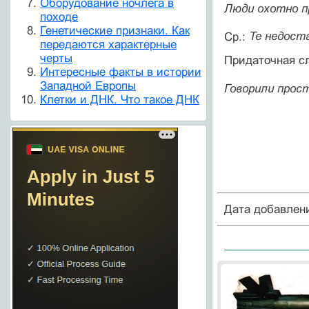
Оборудование ночлега в
Люди охотно 
походе
Генетические признаки. Как
Ср.:
Те недост
передаются характерные
черты
Придаточная сл
Интересные факты в истории
Западной Европы
Говорили прост
Клетки и ДНК. Что такое ДНК
Дата добавлен