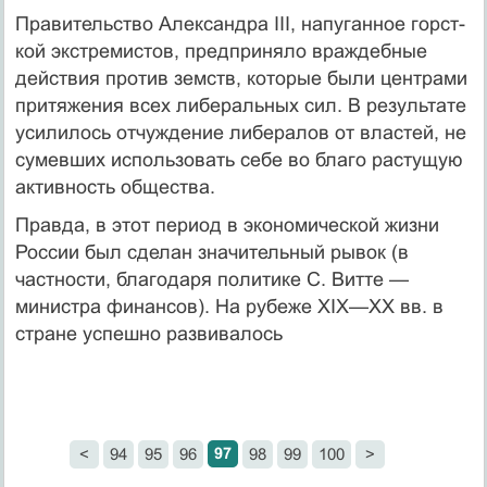
Правительство Александра III, напуганное горст­
кой экстремистов, предприняло враждебные
действия против земств, которые были центрами
притяжения всех либеральных сил. В результате
усилилось отчуж­дение либералов от властей, не
сумевших использо­вать себе во благо растущую
активность общества.
Правда, в этот период в экономической жизни
Рос­сии был сделан значительный рывок (в
частности, бла­годаря политике С. Витте —
министра финансов). На рубеже XIX—XX вв. в
стране успешно развивалось
97
<
94
95
96
98
99
100
>