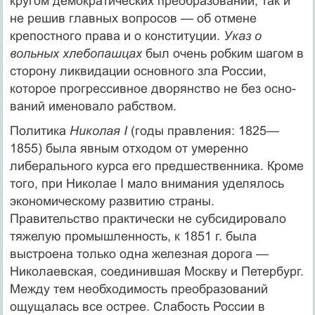
кругом де­мократических преобразований, так и
не решив глав­ных вопросов — об отмене
крепостного права и о конс­титуции.
Указ о
вольных хлебопашцах
был очень роб­ким шагом в
сторону ликвидации основного зла России,
которое прогрессивное дворянство не без осно­
ваний именовало рабством.
Политика
Николая I
(годы правления: 1825—
1855) была явным отходом от умеренно
либерального курса его предшественника. Кроме
того, при Нико­лае I мало внимания уделялось
экономическому раз­витию страны.
Правительство практически не субси­дировало
тяжелую промышленность, к 1851 г. была
выстроена только одна железная дорога —
Николаев­ская, соединившая Москву и Петербург.
Между тем необходимость преобразований
ощущалась все острее. Слабость России в