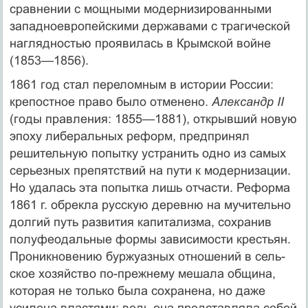
сравнении с мощными модернизи­рованными
западноевропейскими державами с траги­ческой
наглядностью проявилась в Крымской войне
(1853—1856).
1861 год стал переломным в истории России:
кре­постное право было отменено.
Александр II
(годы правления: 1855—1881), открывший новую
эпоху ли­беральных реформ, предпринял
решительную попыт­ку устранить одно из самых
серьезных препятствий на пути к модернизации.
Но удалась эта попытка лишь отчасти. Реформа
1861 г. обрекла русскую деревню на мучительно
долгий путь развития капитализма, со­хранив
полуфеодальные формы зависимости кресть­ян.
Проникновению буржуазных отношений в сель­
ское хозяйство по-прежнему мешала община,
которая не только была сохранена, но даже
усилена властями: ведь она представляла собой