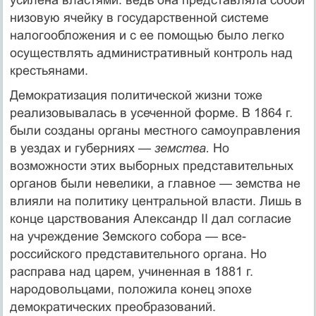
низовую ячейку в госу­дарственной системе
налогообложения и с ее помощью было легко
осуществлять административный конт­роль над
крестьянами.
Демократизация политической жизни тоже
реализовывалась в усеченной форме. В 1864 г.
были созданы органы местного самоуправления
в уездах и губерниях —
земства.
Но
возможности этих выбор­ных представительных
органов были невелики, а главное — земства не
влияли на политику централь­ной власти. Лишь в
конце царствования Александр II дал согласие
на учреждение Земского собора — все­
российского представительного органа. Но
расправа над царем, учиненная в 1881 г.
народовольцами, положила конец эпохе
демократических преобразо­ваний.