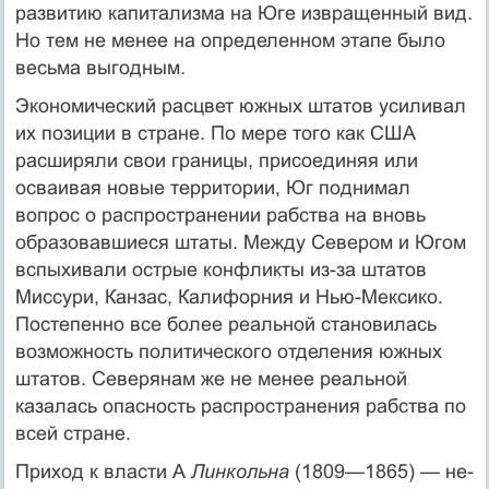
развитию капитализма на Юге из­вращенный вид.
Но тем не менее на определенном эта­пе было
весьма выгодным.
Экономический расцвет южных штатов усиливал
их позиции в стране. По мере того как США
расширя­ли свои границы, присоединяя или
осваивая новые территории, Юг поднимал
вопрос о распространении рабства на вновь
образовавшиеся штаты. Между Севе­ром и Югом
вспыхивали острые конфликты из-за шта­тов
Миссури, Канзас, Калифорния и Нью-Мексико.
Постепенно все более реальной становилась
возможность политического отделения южных
штатов. Севе­рянам же не менее реальной
казалась опасность рас­пространения рабства по
всей стране.
Приход к власти А
Линкольна
(1809—1865) — не­