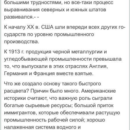
большими трудностями, но все-таки процесс
выравни­вания северных и южных штатов
развивался.- -
К началу XX в. США шли впереди всех других го­
сударств по уровню промышленного
производства.
К 1913 г. продукция черной металлургии и
угледобы­вающей промышленности превышала
то, что выпуска­ли в этих отраслях Англия,
Германия и Франция вместе взятые.
Что же создало основу такого быстрого
расцвета? Причин было много. Американские
историки счита­ют, что важную роль сыграли
богатые сырьевые ресур­сы; большой приток
иммигрантов, которые обеспечи­вали растущую
промышленность рабочей силой; хоро­шо
налаженная система водного и