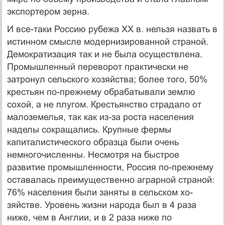
экспортером зерна.
И все-таки Россию рубежа XX в. нельзя назвать в
истинном смысле модернизированной страной.
Демок­ратизация так и не была осуществлена.
Промышлен­ный переворот практически не
затронул сельского хо­зяйства; более того, 50%
крестьян по-прежнему обра­батывали землю
сохой, а не плугом. Крестьянство страдало от
малоземелья, так как из-за роста населе­ния
наделы сокращались. Крупные фермы
капиталис­тического образца были очень
немногочисленны. Не­смотря на быстрое
развитие промышленности, Россия по-прежнему
оставалась преимущественно аграрной страной:
76% населения были заняты в сельском хо­
зяйстве. Уровень жизни народа был в 4 раза
ниже, чем в Англии, и в 2 раза ниже по