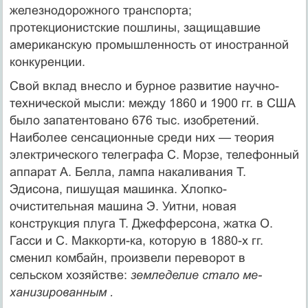
железнодорожного транспорта;
протекционистские пошлины, защищав­шие
американскую промышленность от иностранной
конкуренции.
Свой вклад внесло и бурное развитие научно-
тех­нической мысли: между 1860 и 1900 гг. в США
было запатентовано 676 тыс. изобретений.
Наиболее сенса­ционные среди них — теория
электрического телегра­фа С. Морзе, телефонный
аппарат А. Белла, лампа на­каливания Т.
Эдисона, пишущая машинка. Хлопко­
очистительная машина Э. Уитни, новая
конструкция плуга Т. Джефферсона, жатка О.
Гасси и С. Маккорти-ка, которую в 1880-х гг.
сменил комбайн, произвели переворот в
сельском хозяйстве:
земледелие стало ме­
ханизированным .