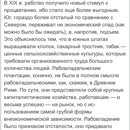
В XIX в. рабство получило новый стимул к
процве­танию, ибо стало еще более выгодным.
Юг, гораздо бо­лее отсталый по сравнению с
Севером, переживал не экономический спад (как
можно было бы ожидать), а, напротив, подъем.
Это объяснялось тем, что в южных штатах
выращивали хлопок, сахарный тростник, та­бак —
ценные сельскохозяйственные культуры, кото­рые
требовали организованного труда большого
коли­чества людей. Рабовладельческие
плантации, конеч­но, не были в полном смысле
рабовладельческими, как, скажем, в Древнем
Риме. По сути, они представ­ляли собой крупные
капиталистические хозяйства, работавшие — и
весьма успешно — на рынок, но с ис­
пользованием самой грубой формы
внеэкономической зависимости. Рабовладение
было признаком отсталос­ти, оно придавало