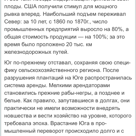
плоды. США получили стимул для мощного
рывка вперед. Наибольший подъем переживал
Север: за 10 лет, с 1860 по 1870г., число
промышленных пред­приятий выросло на 80%, а
общая стоимость продук­ции — на 100%; за это
время было проложено 20 тыс. км
железнодорожных путей.
Юг по-прежнему отставал, сохраняя свою специ­
фику сельскохозяйственного региона. После
разруше­ния плантаций на Юге распространилась
система аренды. Мелкими арендаторами
становились прежние рабы-негры, а позднее и
белые. Как правило, запутав­шиеся в долгах, они
практически не имели возмож­ности внедрять
новшества и вести хозяйство на уров­не, которого
требовала эпоха. Врастание Юга в про­
мышленный переворот происходило долго и с