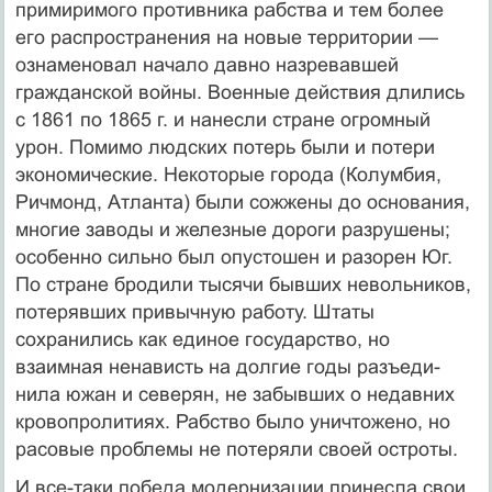
примиримого противника рабства и тем более
его рас­пространения на новые территории —
ознаменовал на­чало давно назревавшей
гражданской войны. Военные действия длились
с 1861 по 1865 г. и нанесли стране огромный
урон. Помимо людских потерь были и поте­ри
экономические. Некоторые города (Колумбия,
Рич­монд, Атланта) были сожжены до основания,
многие заводы и железные дороги разрушены;
особенно силь­но был опустошен и разорен Юг.
По стране бродили тысячи бывших невольников,
потерявших привыч­ную работу. Штаты
сохранились как единое государ­ство, но
взаимная ненависть на долгие годы разъеди­
нила южан и северян, не забывших о недавних
крово­пролитиях. Рабство было уничтожено, но
расовые проблемы не потеряли своей остроты.
И все-таки победа модернизации принесла свои