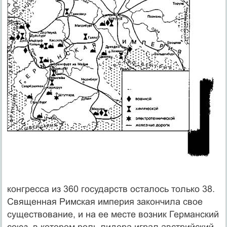
конгресса из 360 государств осталось только 38.
Свя­щенная Римская империя закончила свое
существова­ние, и на ее месте возник Германский
союз, в котором роль лидера играл австрийский