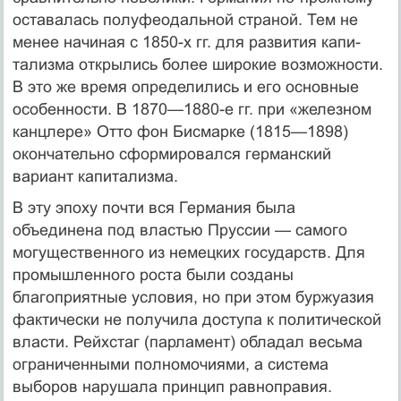
оставалась полуфеодальной страной. Тем не
менее начиная с 1850-х гг. для развития капи­
тализма открылись более широкие возможности.
В это же время определились и его основные
особенности. В 1870—1880-е гг. при «железном
канцлере» Отто фон Бисмарке (1815—1898)
окончательно сформировался германский
вариант капитализма.
В эту эпоху почти вся Германия была
объединена под властью Пруссии — самого
могущественного из немецких государств. Для
промышленного роста были созданы
благоприятные условия, но при этом буржу­азия
фактически не получила доступа к политической
власти. Рейхстаг (парламент) обладал весьма
ограни­ченными полномочиями, а система
выборов нарушала принцип равноправия.