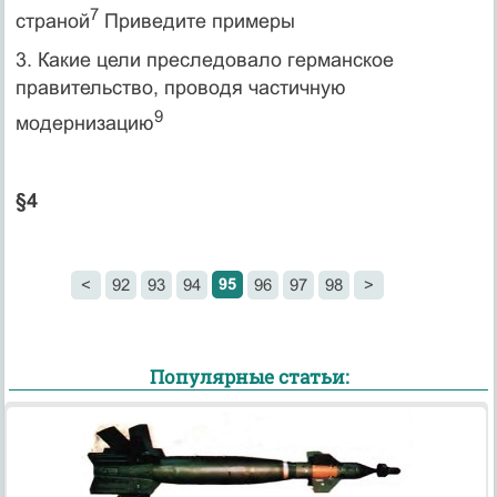
7
страной
Приведите при­меры
3. Какие цели преследовало германское
правительство, проводя частичную
9
модернизацию
§4
95
<
92
93
94
96
97
98
>
Популярные статьи: