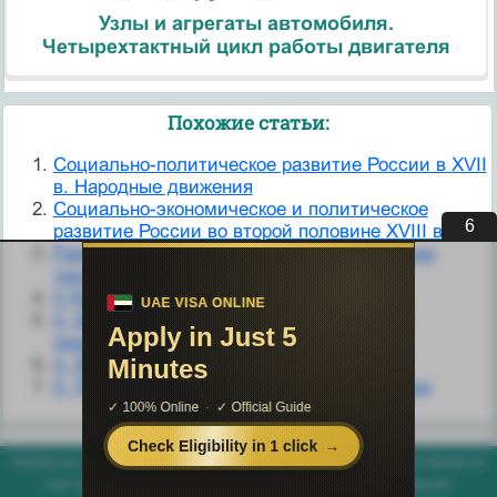
Узлы и агрегаты автомобиля.
Четырехтактный цикл работы двигателя
Похожие статьи:
Cоциально-политическое развитие России в XVII
в. Народные движения
Cоциально-экономическое и политическое
5
развитие России во второй половине XVIII в.
Fast Ethernet и 100VG-AnyLAN как развитие
технологий Ethernet
II Развитие артикуляторной моторики
II. Борьба за национализацию нефтяной
промышленности в начале 1950-х гг.
II. Внутриполитическое развитие
II. Развитие внутриполитической ситуации
helpiks.org - Хелпикс.Орг - 2014-2026 год. Материал сайта представляется
для ознакомительного и учебного использования. |
Поддержка