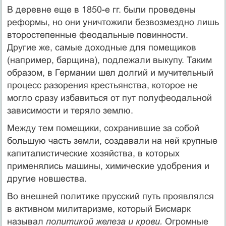
В деревне еще в 1850-е гг. были проведены
рефор­мы, но они уничтожили безвозмездно лишь
второсте­пенные феодальные повинности.
Другие же, самые до­ходные для помещиков
(например, барщина), подле­жали выкупу. Таким
образом, в Германии шел долгий и мучительный
процесс разорения крестьянства, которое не
могло сразу избавиться от пут полуфеодальной
зависимости и теряло землю.
Между тем помещики, сохранившие за собой
боль­шую часть земли, создавали на ней крупные
капита­листические хозяйства, в которых
применялись ма­шины, химические удобрения и
другие новшества.
Во внешней политике прусский путь проявлялся
в активном милитаризме, который Бисмарк
называл
по­литикой железа и крови.
Огромные