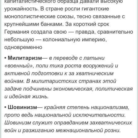
капиталисти­ческого образца давали высокую
урожайность. В стра­не росли гигантские
монополистические союзы, тесно связанные с
крупнейшими банками. За короткий срок
Германия создала свою — правда, сравнительно
не­большую — колониальную империю,
одновременно
• Милитаризм
—
в переводе с латыни
«военный», поли тика роста вооружений и
активной подготовки к за хватническим
войнам. В милитаристских странах этой
задаче подчинены экономическая, политическая
и идейная жизнь.
• Шовинизм
—
крайняя степень национализма,
пропо ведь национальной исключительности.
Шовинизм слу­жит оправданием захватнических
войн и разжиганию межнациональной розни.