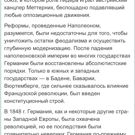
канцлер Меттерних, беспощадно подавлявший
любые оппозиционные дви­жения.
Реформы, проведенные Наполеоном,
разумеется, были недостаточны для того, чтобы
уничтожить остат­ки феодализма и осуществить
глубинную модерниза­цию. После падения
наполеоновской империи во мно­гих государствах
Германии были восстановлены абсо­лютистские
порядки. Только в южных и западных
государствах — в Бадене, Баварии,
Вюртемберге, где сильнее сказывалось влияние
Французской револю­ции, был введен
конституционный строй.
В 1848 г. Германия, как и некоторые другие стра­
ны Западной Европы, была охвачена
революцией, но ее последствия были
сравнительно невелики: Герма­ния по-прежнему