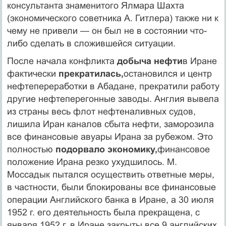
консультанта знаменитого Ялмара Шахта
(экономического советника А. Гитлера) также ни к
чему не привели — он был не в состоянии что-
либо сделать в сложившейся ситуации.
После начала конфликта
добыча нефти
в Иране
фактически
прекра­тилась,
остановился и центр
нефтепереработки в Абадане, прекратили работу
другие нефтеперегонные заводы. Англия вывела
из страны весь флот нефтеналивных судов,
лишила Иран каналов сбыта нефти, замо­розила
все финансовые авуары Ирана за рубежом. Это
полностью
подо­рвало экономику,
финансовое
положение Ирана резко ухудшилось. М.
Моссадык пытался осуществить ответные меры,
в частности, были блокированы все финансовые
операции Английского банка в Иране, а 30 июля
1952 г. его деятельность была прекращена, с
января 1952 г. в Иране закрыты все 9 английских