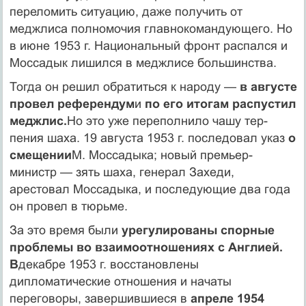
переломить ситуацию, даже получить от
меджлиса полномочия главнокомандующего. Но
в июне 1953 г. Национальный фронт распался и
Моссадык лишился в медж­лисе большинства.
Тогда он решил обратиться к народу —
в августе
провел референдум
и
по его итогам распустил
меджлис.
Но это уже переполнило чашу тер­
пения шаха. 19 августа 1953 г. последовал указ
о
смещении
М. Мосса­дыка; новый премьер-
министр — зять шаха, генерал Захеди,
арестовал Моссадыка, и последующие два года
он провел в тюрьме.
За это время были
урегулированы спорные
проблемы во взаимоотно­шениях с Англией.
В
декабре 1953 г. восстановлены
дипломатические от­ношения и начаты
переговоры, завершившиеся в
апреле 1954