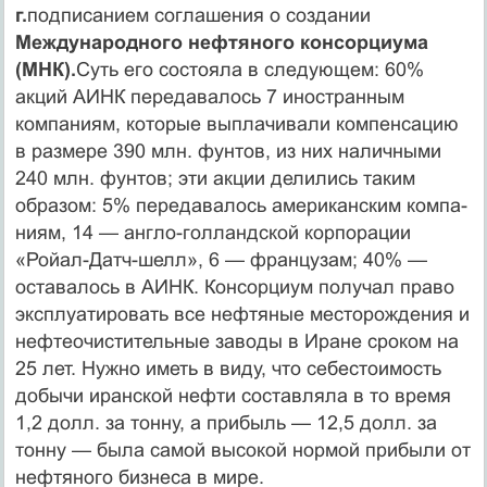
г.
подпи­санием соглашения о создании
Международного нефтяного консорциума
(МНК).
Суть его состояла в следующем: 60%
акций АИНК передава­лось 7 иностранным
компаниям, которые выплачивали компенсацию
в размере 390 млн. фунтов, из них наличными
240 млн. фунтов; эти ак­ции делились таким
образом: 5% передавалось американским компа­
ниям, 14 — англо-голландской корпорации
«Ройал-Датч-шелл», 6 — французам; 40% —
оставалось в АИНК. Консорциум получал право
эксплуатировать все нефтяные месторождения и
нефтеочистительные заводы в Иране сроком на
25 лет. Нужно иметь в виду, что себестои­мость
добычи иранской нефти составляла в то время
1,2 долл. за тонну, а прибыль — 12,5 долл. за
тонну — была самой высокой нормой прибы­ли от
нефтяного бизнеса в мире.