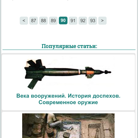
90
<
87
88
89
91
92
93
>
Популярные статьи:
Века вооружений. История доспехов.
Современное оружие