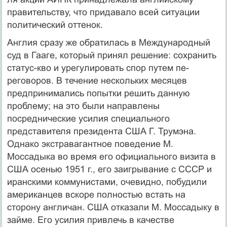
правительству, что при­давало всей ситуации
политический оттенок.
Англия сразу же обратилась в Международный
суд в Гааге, который принял решение: сохранить
статус-кво и урегулировать спор путем пе­
реговоров. В течение нескольких месяцев
предпринимались попытки решить данную
проблему; на это были направлены
посреднические усилия специального
представителя президента США Г. Трумэна.
Одна­ко экстравагантное поведение М.
Моссадыка во время его официаль­ного визита в
США осенью 1951 г., его заигрывание с СССР и
ирански­ми коммунистами, очевидно, побудили
американцев вскоре полностью встать на
сторону англичан. США отказали М. Моссадыку в
займе. Его усилия привлечь в качестве