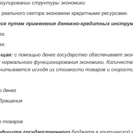
регулировании структуры экономики
 реального сектора экономики кредитными ресурсами.
ся путем применения денежно-кредитных инстру
ег.
ии:
ющая:
с помощью денег государство обеспечивает эко
я нормального функционирования экономики. Количеств
считывается исходя из стоимости товаров и скорости
о денег
обращения
о товаров
фицита государственного
бюджета в критической с