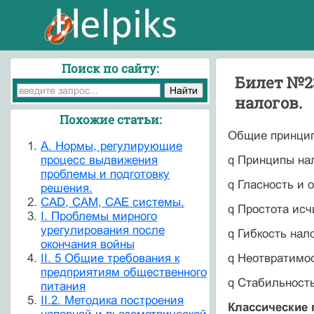
Поиск по сайту:
Билет №2
налогов.
Похожие статьи:
Общие принцип
A. Нормы, регулирующие
процесс выдвижения
q Принципы на
проблемы и подготовку
q Гласность и 
решения.
CAD, CAM, CAE системы.
q Простота исч
I. Проблемы мирного
урегулирования после
q Гибкость нал
окончания войны
II. 5 Общие требования к
q Неотвратимос
предприятиям общественного
q Стабильност
питания
II.2. Методика построения
Классические 