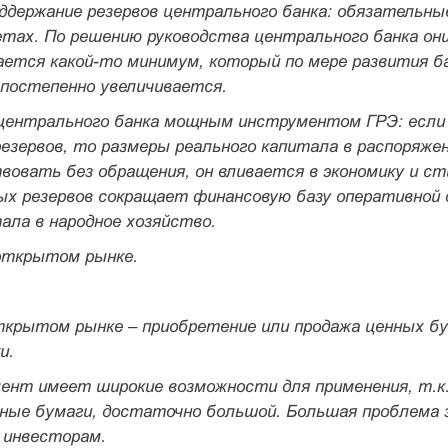
оддержание резервов центрального банка: обязательны
етах. По решению руковод­ства центрального банка он
ается какой-то минимум, который по мере развития б
постепенно увеличивается.
 центрального банка мощным инструментом ГРЭ: если
езервов, то размеры реального капитала в распоряжен
овать без обращения, он вливается в экономику и с
х резервов сокращает финансовую базу оператив­ной
тала в народное хозяйство.
 открытом рынке.
ткрытом рынке –
приобретение или продажа ценных бу
и.
нт имеет широкие возможности для применения, т.к.
ные бумаги, достаточно большой. Большая проблема 
 инвесторам.