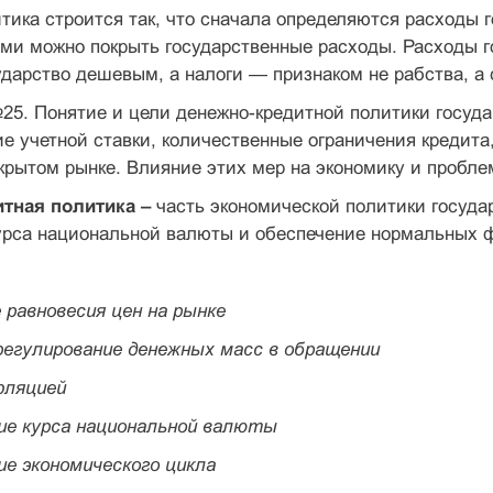
тика строится так, что сначала определяются расхо­ды 
ми можно покрыть государственные расходы. Расходы 
ударство дешевым, а нало­ги — признаком не рабства, а
25. Понятие и цели денежно-кредитной политики госуд
ие учетной ставки, количественные ограничения кредит
крытом рынке. Влияние этих мер на экономику и пробл
тная политика –
часть экономической политики госуда
урса национальной валюты и обеспечение нормальных 
 равновесия цен на рынке
 регулирование денежных масс в обращении
фляцией
ние курса национальной валюты
ие экономического цикла