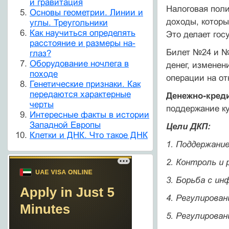
и гравитация
Налоговая поли
Основы геометрии. Линии и
доходы, которы
углы. Треугольники
Как научиться определять
Это делает гос
расстояние и размеры на-
Билет №24 и №
глаз?
Оборудование ночлега в
денег, изменен
походе
операции на от
Генетические признаки. Как
передаются характерные
Денежно-креди
черты
поддержание к
Интересные факты в истории
Западной Европы
Цели ДКП:
Клетки и ДНК. Что такое ДНК
1. Поддержание
2. Контроль и
3. Борьба с ин
4. Регулирова
5. Регулирован