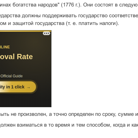
инах богатства народов" (1776 г.). Они состоят в следу
дарства должны поддерживать государство соответ­стве
м и защи­той государства (т. е. платить налоги).
ыть не произволен, а точно определен по сроку, сумме 
олжен взиматься в то время и тем способом, когда и к