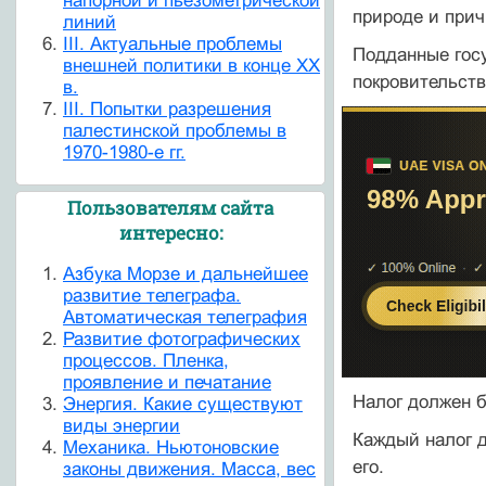
напорной и пьезометрической
природе и прич
линий
III. Актуальные проблемы
Подданные госу
внешней политики в конце XX
покровительство
в.
III. Попытки разрешения
палестинской проблемы в
1970-1980-е гг.
Пользователям сайта
интересно:
Азбука Морзе и дальнейшее
развитие телеграфа.
Автоматическая телеграфия
Развитие фотографических
процессов. Пленка,
проявление и печатание
Налог должен б
Энергия. Какие существуют
виды энергии
Каждый налог д
Механика. Ньютоновские
его.
законы движения. Масса, вес