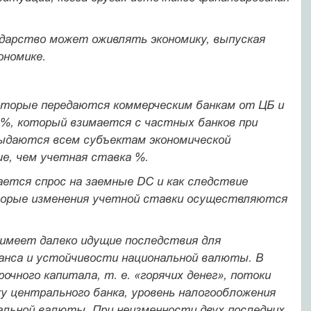
ударство может оживлять экономику, выпуская
ономике.
которые передаются коммерческим банкам от ЦБ и
 %, который взимается с частных банков при
выдаются всем субъектам экономической
е, чем учетная ставка %.
ется спрос на заемные DC и как следствие
торые изменения учетной ставки осуществляются
 имеет далеко идущие последствия для
анса и ус­тойчивости национальной валюты. В
очного капитала, т. е. «горячих денег», потоки
 центрального банка, уровень налого­обложения
нальной валюты. При неизменности двух по­следних