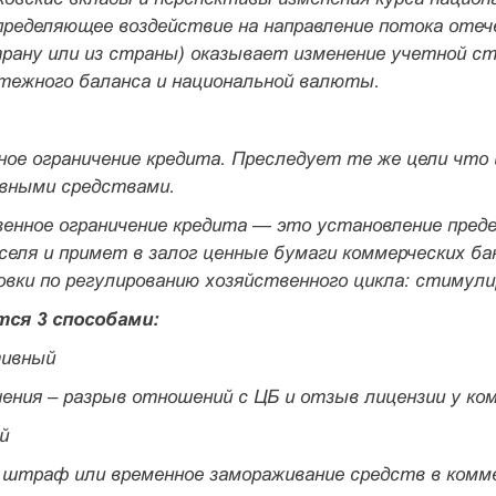
пределяющее воздействие на направление потока отеч
рану или из страны) оказывает изменение учетной ста
тежного баланса и национальной валюты.
ное ограничение кредита.
Преследует те же цели что 
вными средствами.
енное ограничение кредита — это установление пре­д
селя и примет в залог ценные бумаги коммерческих ба
вки по регули­рованию хозяйственного цикла: стимули
ся 3 способами:
ивный
шения – разрыв отношений с ЦБ и отзыв лицензии у ко
й
- штраф или временное замораживание средств в комме