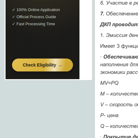
6. Участие в 
7.
Обеспечение
ДКП проводит
1.
Эмиссия ден
Имеет 3 функц
·
Обеспечива
наполнения дл
экономики рас
MV=PQ
M – количеств
V – скорость 
P- цена
Q – количеств
·
Покрытие де