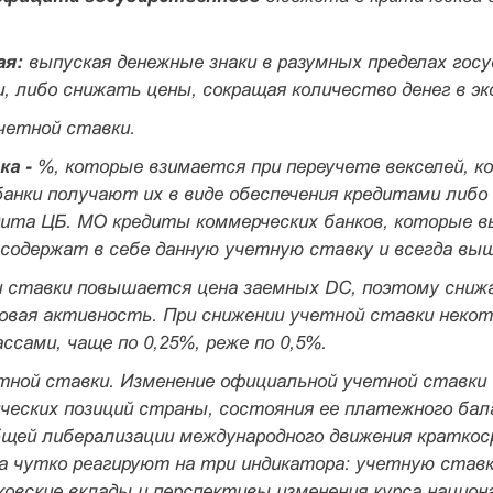
ая:
выпуская денежные знаки в разумных пределах гос
, либо снижать цены, сокращая количество денег в эк
четной ставки.
ка -
%, которые взимается при переучете векселей, 
банки получают их в виде обеспечения кредитами либо
дита ЦБ. МО кредиты коммерческих банков, которые 
содержат в себе данную учетную ставку и всегда выш
 ставки повышается цена заемных DC, поэтому снижа
овая активность. При снижении учетной ставки неко
сами, чаще по 0,25%, реже по 0,5%.
тной ставки. Изменение официальной учетной став­ки
ческих позиций страны, состояния ее платежного бал
щей либера­лизации международного движения краткоср
а чутко реагируют на три индикатора: учетную ставку
ковские вклады и перспективы измене­ния курса нацио