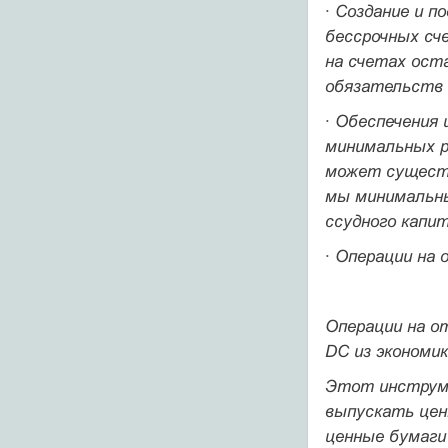
· Создание и п
бессрочных сч
на счетах ост
обязательств 
· Обеспечения
минимальных р
может существ
мы минимальны
ссудного ка­пи
· Операции на
Операции на о
DC из экономик
Этот инструме
выпускать цен
ценные бумаги