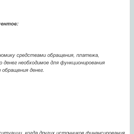
ментов:
номику средствами обращения, платежа,
о денег необходимое для функционирования
 обращения денег.
итуации, когда других источников финансирования