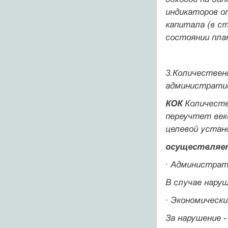
индикаторов о
капитала (в ст
состоянии пла
3.Количествен
администрати
КОК
Количеств
переучтет век
целевой устано
осуществляет
·
Администрат
В случае нару
·
Экономически
За нарушение 