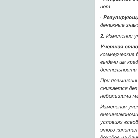
нет
·
Регулирующ
денежные знаки
2.
Изменение у
Учетная став
коммерческие 
выдачи им кре
деятельности 
При повышении
снижается дел
небольшими мас
Изменения уче
внешнеэкономи
условиях всеоб
этого капитал
доходов на бан