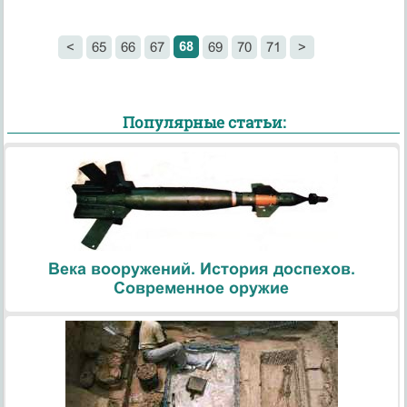
68
<
65
66
67
69
70
71
>
Популярные статьи:
Века вооружений. История доспехов.
Современное оружие