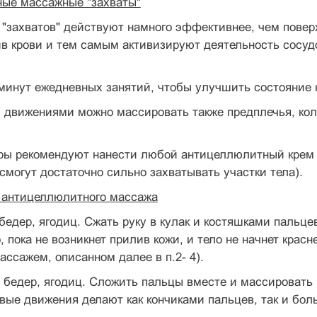
ые массажные "захваты"
 "захватов" действуют намного эффективнее, чем пов
 крови и тем самым активизируют деятельность сосудо
минут ежедневных занятий, чтобы улучшить состояние 
движениями можно массировать также предплечья, коле
ы рекомендуют нанести любой антицеллюлитный крем (н
 смогут достаточно сильно захватывать участки тела).
 антицеллюлитного массажа
 бедер, ягодиц. Сжать руку в кулак и костяшками пальце
о, пока не возникнет прилив кожи, и тело не начнет крас
ассажем, описанном далее в п.2- 4).
, бедер, ягодиц. Сложить пальцы вместе и массировать
вые движения делают как кончиками пальцев, так и бол