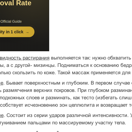
овидность растирания
выполняется так: нужно обхватить
, а с другой- мизинцы. Подниматься к основанию бедра
лько скользить по коже. Такой массаж применяется для 
ие
. Бывает поверхностным и глубоким. В первом случае 
ь размягчения верхних покровов. При глубоком размин
 подкожных слоев и разминать, как тесто (избегать сли
особствует исчезновению зон целлюлита и возвращает 
ие
. Состоит из серии ударов различной интенсивности.
тукиванием пальцами по массируемому участку тела.