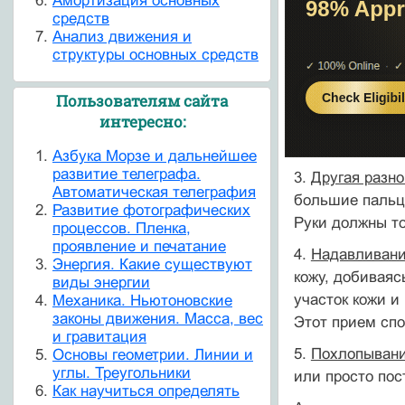
Амортизация основных
средств
Анализ движения и
структуры основных средств
Пользователям сайта
интересно:
Азбука Морзе и дальнейшее
развитие телеграфа.
3.
Другая разн
Автоматическая телеграфия
большие пальцы
Развитие фотографических
Руки должны то
процессов. Пленка,
проявление и печатание
4.
Надавливан
Энергия. Какие существуют
кожу, добиваяс
виды энергии
участок кожи и
Механика. Ньютоновские
законы движения. Масса, вес
Этот прием сп
и гравитация
5.
Похлопыван
Основы геометрии. Линии и
углы. Треугольники
или просто пос
Как научиться определять