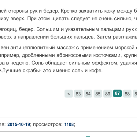
ней стороны рук и бедер. Крепко захватить кожу между
изу вверх. При этом щипать следует не очень сильно, ч
 ягодиц, бедер. Большим и указательным пальцами рук 
вверх в направлении больших пальцев. Затем разглажи
вен антицеллюлитный массаж с применением морской
апример, дробленными абрикосовыми косточками, крупн
аза в неделю. Соль обладает сильным эффектом, удаля
у.Лучшие скрабы- это именно соль и кофе.
87
<
83
84
85
86
88
8
ия:
; просмотров:
;
2015-10-19
1108