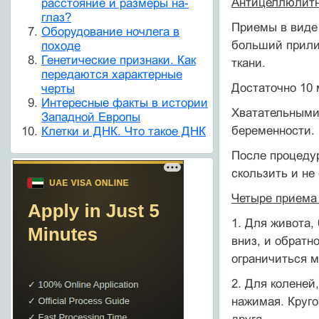
Антицеллюлитн
расстояние и размеры на-
глаз?
Приемы в виде
Оборудование ночлега в
больший прилив
походе
Генетические признаки. Как
ткани.
передаются характерные
Достаточно 10 
черты
Интересные факты в истории
Хватательными 
Западной Европы
беременности.
Клетки и ДНК. Что такое ДНК
После процедур
скользить и не
Четыре приема
1. Для живота,
вниз, и обратн
ограничиться м
2. Для коленей
нажимая. Круго