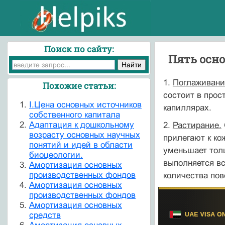
Поиск по сайту:
Пять осн
1.
Поглаживани
Похожие статьи:
состоит в прос
I.Цена основных источников
капиллярах.
собственного капитала
Адаптация к дошкольному
2.
Растирание.
возрасту основных научных
прилегают к ко
понятий и идей в области
уменьшает толщ
биоцеологии.
выполняется вс
Амортизация основных
производственных фондов
количества пов
Амортизация основных
производственных фондов
Амортизация основных
средств