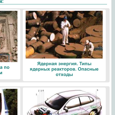
и:
Ядерная энергия. Типы
а по
ядерных реакторов. Опасные
м
отходы