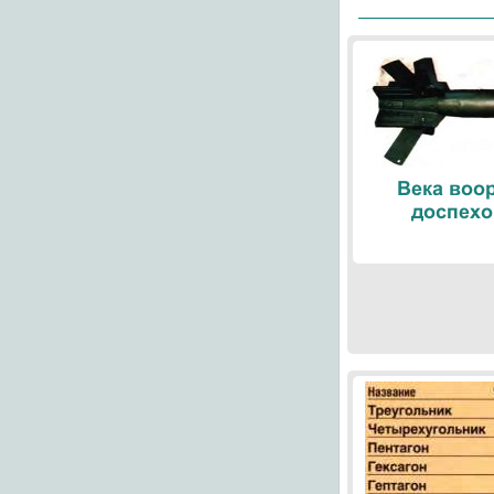
Века воо
доспехо