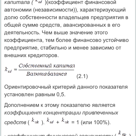
капитала (
)(коэффициент финансовой
автономии (независимости)), характеризующий
долю собственности владельцев предприятия в
общей сумме средств, авансированных в его
деятельность. Чем выше значение этого
коэффициента, тем более финансово устойчиво
предприятие, стабильно и менее зависимо от
внешних кредиторов.
(2.1)
Ориентировочный критерий данного показателя
установлен равным 0,5.
Дополнением к этому показателю является
коэффициент концентрации привлеченных
средств
(
).
+
= 1 (или 100%).
·
коэффициент финансовой зависимости
(
)