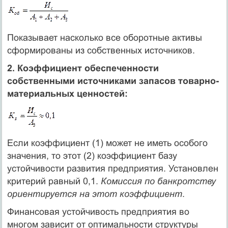
Показывает насколько все оборотные активы
сформированы из собственных источников.
2. Коэффициент обеспеченности
собственными источниками запасов товарно-
материальных ценностей:
Если коэффициент (1) может не иметь особого
значения, то этот (2) коэффициент базу
устойчивости развития предприятия. Установлен
критерий равный 0,1.
Комиссия по банкротству
ориентируется на этот коэффициент
.
Финансовая устойчивость предприятия во
многом зависит от оптимальности структуры