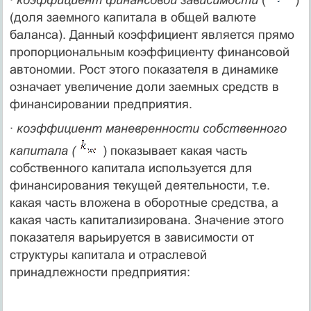
(доля заемного капитала в общей валюте
баланса). Данный коэффициент является прямо
пропорциональным коэффициенту финансовой
автономии. Рост этого показателя в динамике
означает увеличение доли заемных средств в
финансировании предприятия.
·
коэффициент маневренности собственного
капитала (
) показывает какая часть
собственного капитала используется для
финансирования текущей деятельности, т.е.
какая часть вложена в оборотные средства, а
какая часть капитализирована. Значение этого
показателя варьируется в зависимости от
структуры капитала и отраслевой
принадлежности предприятия: