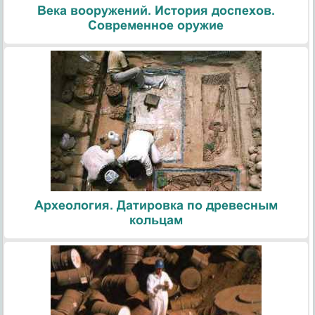
Века вооружений. История доспехов.
Современное оружие
Археология. Датировка по древесным
кольцам