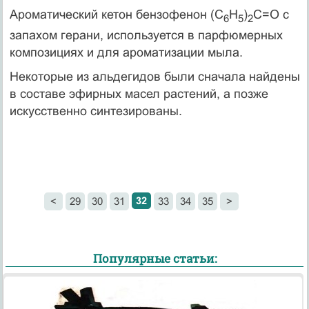
Ароматический кетон бензофенон (С
Н
)
С=О с
6
5
2
запахом герани, используется в парфюмерных
композициях и для ароматизации мыла.
Некоторые из альдегидов были сначала найдены
в составе эфирных масел растений, а позже
искусственно синтезированы.
32
<
29
30
31
33
34
35
>
Популярные статьи: