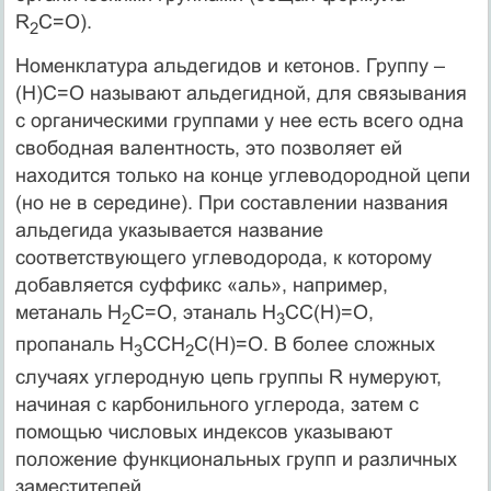
R
С=О).
2
Номенклатура альдегидов и кетонов. Группу –
(Н)С=О называют альдегидной, для связывания
с органическими группами у нее есть всего одна
свободная валентность, это позволяет ей
находится только на конце углеводородной цепи
(но не в середине). При составлении названия
альдегида указывается название
соответствующего углеводорода, к которому
добавляется суффикс «аль», например,
метаналь Н
С=О, этаналь Н
СС(Н)=О,
2
3
пропаналь Н
ССН
С(Н)=О. В более сложных
3
2
случаях углеродную цепь группы R нумеруют,
начиная с карбонильного углерода, затем с
помощью числовых индексов указывают
положение функциональных групп и различных
заместителей.