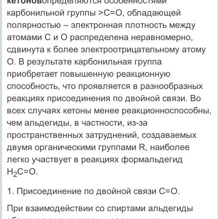
кетонов
определяются особенностями
карбонильной группы >C=O, обладающей
полярностью – электронная плотность между
атомами С и О распределена неравномерно,
сдвинута к более электроотрицательному атому
О. В результате карбонильная группа
приобретает повышенную реакционную
способность, что проявляется в разнообразных
реакциях присоединения по двойной связи. Во
всех случаях кетоны менее реакционноспособны,
чем альдегиды, в частности, из-за
пространственных затруднений, создаваемых
двумя органическими группами R, наиболее
легко участвует в реакциях формальдегид
Н
С=О.
2
1. Присоединение по двойной связи С=О.
При взаимодействии со спиртами альдегиды