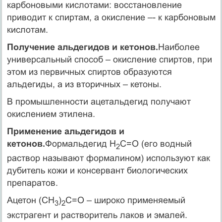
карбоновыми кислотами: восстановление
приводит к спиртам, а окисление –- к карбоновым
кислотам.
Получение альдегидов и кетонов.
Наиболее
универсальный способ – окисление спиртов, при
этом из первичных спиртов образуются
альдегиды, а из вторичных – кетоны.
В промышленности ацетальдегид получают
окислением этилена.
Применение альдегидов и
кетонов.
Формальдегид Н
С=О (его водный
2
раствор называют формалином) используют как
дубитель кожи и консервант биологических
препаратов.
Ацетон (СН
)
С=О – широко применяемый
3
2
экстрагент и растворитель лаков и эмалей.