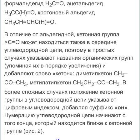
формальдегид Н
С=О, ацетальдегид
2
Н
СС(Н)=О, кротоновый альдегид
3
СН
СН=CHC(H)=O.
3
В отличие от альдегидной, кетонная группа
>C=O может находиться также в середине
углеводородной цепи, поэтому в простых
случаях указывают названия органических групп
(упоминая их в порядке увеличения) и
добавляют слово «кетон»: диметилкетон CH
–
3
CO–CH
, метилэтилкетон CH
CH
–CO–CH
. В
3
3
2
3
более сложных случаях положение кетонной
группы в углеводородной цепи указывают
цифровым индексом, добавляя суффикс «
он
».
Нумерацию углеводородной цепи начинают с
того конца, который находится ближе к кетонной
группе (рис. 2).