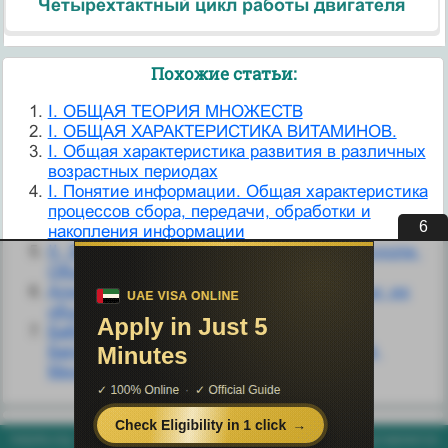
Четырехтактный цикл работы двигателя
Похожие статьи:
I. ОБЩАЯ ТЕОРИЯ МНОЖЕСТВ
I. ОБЩАЯ ХАРАКТЕРИСТИКА ВИТАМИНОВ.
I. Общая характеристика развития в различных
возрастных периодах
I. Понятие информации. Общая характеристика
процессов сбора, передачи, обработки и
5
накопления информации
II. Злокачественные мезенхимальные опухоли.
Общая характеристика.
Алиментные обязательства членов семьи: их
общая характеристика
Бабий Н.А. Уголовное право Республики
Беларусь. Общая часть. Конспект лекций,
Минск, 2000.
helpiks.org - Хелпикс.Орг - 2014-2026 год. Материал сайта представляется