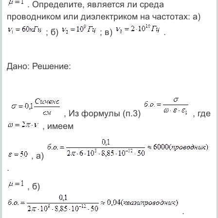
. Определите, является ли среда
проводником или диэлектриком на частотах: а)
; б)
; в)
.
Дано: Решение:
, Из формулы (п.3)
, где
, имеем
, а)
.
, б)
.