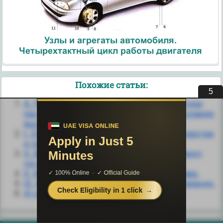
Узлы и агрегаты автомобиля.
Четырехтактный цикл работы двигателя
Похожие статьи:
4
A. Результаты макроэкономической политики
при фиксированном валютном курсе в условиях
высокой мобильности капитала
I. Основные теории происхождения государства
и права.
II. Возникновение и развитие идеи правового
государства.
II. Методология теории государства и права.
III. Виды денег, особенности их трансформации.
А) в амбулаторных условиях