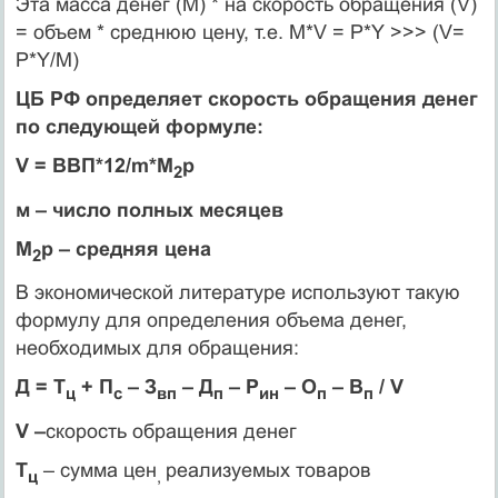
Эта масса денег (М) * на скорость обращения (V)
= объем * среднюю цену, т.е. M*V = P*Y >>> (V=
P*Y/M)
ЦБ РФ определяет скорость обращения денег
по следующей формуле:
V = ВВП*12/m*M
p
2
м – число полных месяцев
M
p – средняя цена
2
В экономической литературе используют такую
формулу для определения объема денег,
необходимых для обращения:
Д = T
+ П
– З
– Д
– Р
– О
– В
/ V
ц
с
вп
п
ин
п
п
V –
скорость обращения денег
T
– сумма цен
реализуемых товаров
ц
,