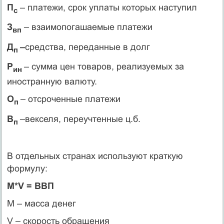
П
– платежи, срок уплаты которых наступил
с
З
– взаимопогашаемые платежи
вп
Д
–
средства, переданные в долг
п
Р
– сумма цен товаров, реализуемых за
ин
иностранную валюту.
О
– отсроченные платежи
п
В
–векселя, переучтенные ц.б.
п
В отдельных странах используют краткую
формулу:
M*V = ВВП
М – масса денег
V – скорость обращения