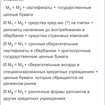
· М
= М
+ сертификаты + государственные
3
2
ценные бумаги
Ø М
= М
+ средства кред-ию (?) на счетах +
1
0
депозиты населения до востребования в
сбербанке + средства страховых компаний
Ø М
= М
+ срочные сберегательные
2
1
сертификаты в сбербанках + краткосрочные
государственные ценные бумаги.
Ø М
= М
+ сберегательные вклады в
3
2
специализированных кредитных учреждениях +
ценные бумаги, которые обращаются на
денежном рынке
Ø М
= М
+ различные формы депозитов в
4
3
других кредитных учреждениях