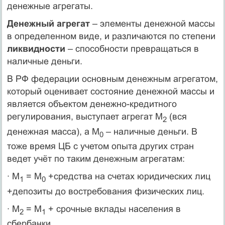
денежные агрегаты.
Денежный агрегат
– элементы денежной массы
в определенном виде, и различаются по степени
ликвидности
– способности превращаться в
наличные деньги.
В РФ федерации основным денежным агрегатом,
который оценивает состояние денежной массы и
является объектом денежно-кредитного
регулирования, выступает агрегат М
(вся
2
денежная масса), а М
– наличные деньги. В
0
тоже время ЦБ с учетом опыта других стран
ведет учёт по таким денежным агрегатам:
· М
= М
+средства на счетах юридических лиц
1
0
+депозиты до востребования физических лиц.
· М
= М
+ срочные вклады населения в
2
1
сбербанки