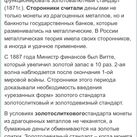
функционировать золотовалютный стандарт
(1871г.).
Сторонники считали
деньгами не
только монеты из драгоценных металлов, но и
банкноты государственных банков, которые
разменивались на металлические. В России
металлическая теория имела своих сторонников,
а иногда и удачное применение.
С 1887 года Министр финансов был Витте,
который увеличил золотой запас в 10 раз. 2-ая
волна наблюдается после окончания 1-ой
мировой войны. Сторонники этого периода
доказывали необходимость введения
«урезанных форм» золотого стандарта
золотослитковый и золотодевизный стандарт.
В условиях
золотослиткового
стандарта монеты
из драгоценных металлов не чеканятся, а
бумажные деньги обмениваются на золотые
слитки. Золотодевизный стандарт – когда монета