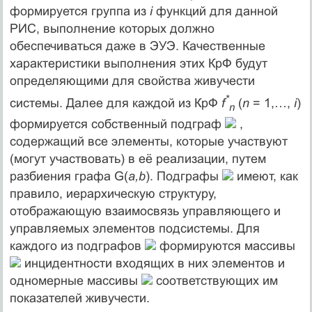
формируется группа из
i
функций для данной
РИС, выполнение которых должно
обеспечиваться даже в ЭУЭ. Качественные
характеристики выполнения этих КрФ будут
определяющими для свойства живучести
*
системы. Далее для каждой из КрФ
f
(
n
= 1,…,
i
)
n
формируется собственный подграф
,
содержащий все элементы, которые участвуют
(могут участвовать) в её реализации, путем
разбиения графа G(
a,b
). Подграфы
имеют, как
правило, иерархическую структуру,
отображающую взаимосвязь управляющего и
управляемых элементов подсистемы. Для
каждого из подграфов
формируются массивы
инцидентности входящих в них элементов и
одномерные массивы
соответствующих им
показателей живучести.