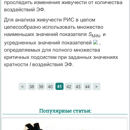
проследить изменения живучести от количества
воздействий ЭФ.
Для анализа живучести РИС в целом
целесообразно использовать множество
наименьших значений показателя
S
, и
MIN
усредненных значений показателей
,
определяемых для полного множества
критичных подсистем при заданных значениях
кратности
l
воздействия ЭФ.
41
<
38
39
40
42
43
44
>
Популярные статьи: