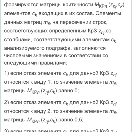
формируются матрицы критичности
М
(
z
,с
)
КР
n
n
j
k
элементов
с
входящих в их состав. Элементы
k
данных матриц
m
на пересечении строк,
jk
соответствующих определенным КрЗ
z
,со
n
j
столбцами, соответствующими элементам
c
k
анализируемого подграфа, заполняются
числовыми значениями в соответствии со
следующими правилами:
1) если отказ элемента
c
для данной КрЗ
z
k
n
j
относится к виду 1, то значение элемента
m
jk
матрицы
М
(
z
,с
) равно 0;
КР
n
n
j
k
2) если отказ элемента
c
для данной КрЗ
z
k
n
j
относится к виду 2, то значение элемента
m
jk
матрицы
М
(
z
,с
) равно 0,5;
КР
n
n
j
k
3) если отказ элемента
c
для данной КрЗ
z