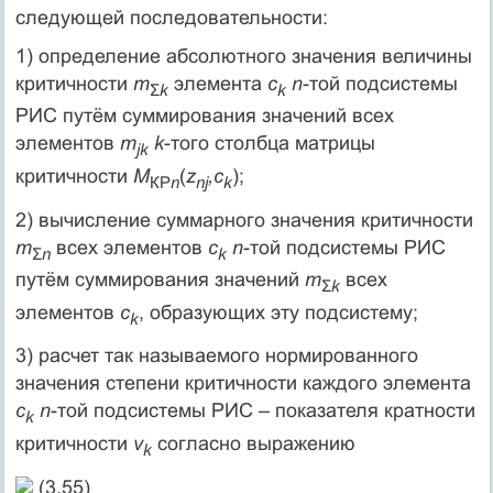
следующей последовательности:
1) определение абсолютного значения величины
критичности
m
элемента
с
n
-той подсистемы
Σ
k
k
РИС путём суммирования значений всех
элементов
m
k
-того столбца матрицы
jk
критичности
М
(
z
,с
);
КР
n
n
j
k
2) вычисление суммарного значения критичности
m
всех элементов
с
n
-той подсистемы РИС
Σ
n
k
путём суммирования значений
m
всех
Σ
k
элементов
с
, образующих эту подсистему;
k
3) расчет так называемого нормированного
значения степени критичности каждого элемента
с
n
-той подсистемы РИС – показателя кратности
k
критичности
v
согласно выражению
k
(3.55)