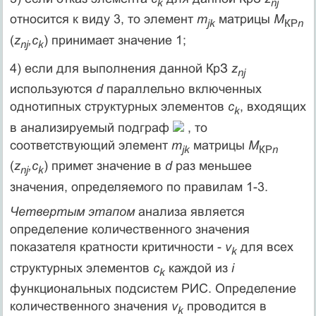
k
n
j
относится к виду 3, то элемент
m
матрицы
М
jk
КР
n
(
z
,с
) принимает значение 1;
n
j
k
4) если для выполнения данной КрЗ
z
n
j
используются
d
параллельно включенных
однотипных структурных элементов
c
, входящих
k
в анализируемый подграф
, то
соответствующий элемент
m
матрицы
М
jk
КР
n
(
z
,с
) примет значение в
d
раз меньшее
n
j
k
значения, определяемого по правилам 1-3.
Четвертым этапом
анализа является
определение количественного значения
показателя кратности критичности -
v
для всех
k
структурных элементов
с
каждой из
i
k
функциональных подсистем РИС. Определение
количественного значения
v
проводится в
k