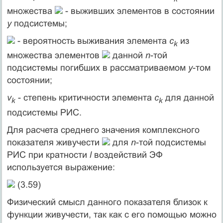
множества
- выживших элементов в состоянии
y
подсистемы;
- вероятность выживания элемента
c
из
k
множества элементов
данной
n
-той
подсистемы погибших в рассматриваемом
y
-том
состоянии;
v
- степень критичности элемента
c
для данной
k
k
подсистемы РИС.
Для расчета среднего значения комплексного
показателя живучести
для
n
-той подсистемы
РИС при кратности
l
воздействий ЭФ
используется выражение:
(3.59)
Физический смысл данного показателя близок к
функции живучести, так как с его помощью можно