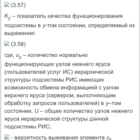
(3.57)
K
– показатель качества функционирования
y
подсистемы в
y
-том состоянии, определяемый из
выражения:
(3.58)
где,
u
– количество нормально
y
функционирующих узлов нижнего яруса
(пользователей услуг ИС) иерархической
структуры подсистемы РИС имеющих
возможность обмена информацией с узлом
верхнего яруса (сервером, выполняющим
обработку запросов пользователей) в
y
–том
состоянии,
U
– общее количество узлов нижнего
яруса иерархической структуры данной
подсистемы РИС;
- вероятность выживания элемента
c
k