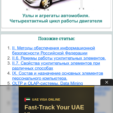
Узлы и агрегаты автомобиля.
Четырехтактный цикл работы двигателя
Похожие статьи:
II. Методы обеспечения информационной
безопасности Российской Федерации
II.6. Режимы работы усилительных элементов.
II.7. Свойства усилительных элементов при
различных способах
IX. Состав и назначение основных элементов
персонального компьютера.
OLTP и OLAP-системы. Data Mining
VI. ДИАГНОСТИЧЕСКАЯ ЗНАЧИМОСТЬ ОЦЕНКИ
СОСТОЯНИЯ АРЕРИАЛЬНОГО И ВЕНОЗНОГО
РУСЛА
VII) Органы чувств и учение И. П. Павлова.
Органы чувств являются периферической,