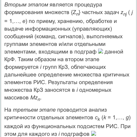
Вторым этапом
является процедура
формирования множеств {Z
} частных задач
z
(
j
n
n
j
= 1,…,
e
) по приему, хранению, обработке и
выдаче информационных (управляющих)
сообщений (команд, сигналов), выполняемых
группами элементов и/или отдельными
элементами, входящими в подграф
данной
КрФ. Таким образом на втором этапе
формируется
i
групп КрЗ, облегчающих
дальнейшее определение множества критичных
элементов РИС. Результаты определения
множества КрЗ заносятся в
i
одномерных
массивов
Мz
.
n
На
третьем этапе
проводится анализ
критичности отдельных элементов
с
(
k
= 1,…,
g
)
k
каждой из функциональных подсистем РИС. При
этом для каждого из
i
подграфов