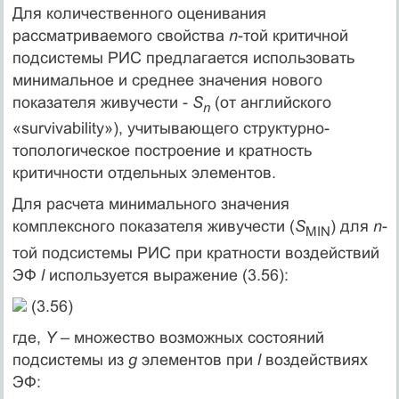
Для количественного оценивания
рассматриваемого свойства
n
-той критичной
подсистемы РИС предлагается использовать
минимальное и среднее значения нового
показателя живучести -
S
(от английского
n
«survivability»), учитывающего структурно-
топологическое построение и кратность
критичности отдельных элементов.
Для расчета минимального значения
комплексного показателя живучести (
S
) для
n
-
MIN
той подсистемы РИС при кратности воздействий
ЭФ
l
используется выражение (3.56):
(3.56)
где,
Y
– множество возможных состояний
подсистемы из
g
элементов при
l
воздействиях
ЭФ: