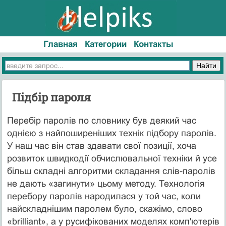
Главная
Категории
Контакты
Підбір пароля
Перебір паролів по словнику був деякий час
однією з найпоширеніших технік підбору паролів.
У наш час він став здавати свої позиції, хоча
розвиток швидкодії обчислювальної техніки й усе
більш складні алгоритми складання слів-паролів
не дають «загинути» цьому методу. Технологія
перебору паролів народилася у той час, коли
найскладнішим паролем було, скажімо, слово
«brilliant», а у русифікованих моделях комп'ютерів