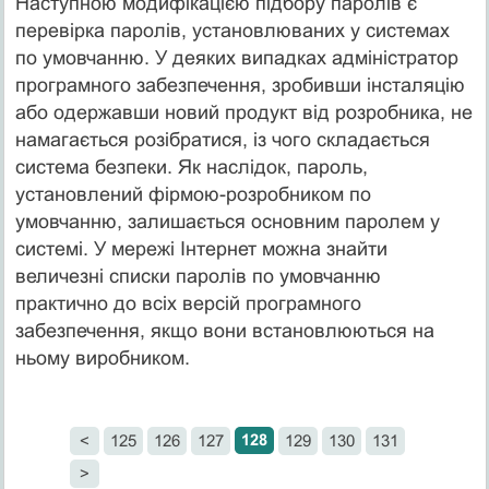
Наступною модифікацією підбору паролів є
перевірка паролів, установлюваних у системах
по умовчанню. У деяких випадках адміністратор
програмного забезпечення, зробивши інсталяцію
або одержавши новий продукт від розробника, не
намагається розібратися, із чого складається
система безпеки. Як наслідок, пароль,
установлений фірмою-розробником по
умовчанню, залишається основним паролем у
системі. У мережі Інтернет можна знайти
величезні списки паролів по умовчанню
практично до всіх версій програмного
забезпечення, якщо вони встановлюються на
ньому виробником.
128
<
125
126
127
129
130
131
>