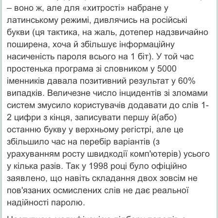
– воно ж, але для «хитрості» набране у
латинському режимі, дивлячись на російські
букви (ця тактика, на жаль, дотепер надзвичайно
поширена, хоча й збільшує інформаційну
насиченість пароля всього на 1 біт). У той час
простенька програма зі словником у 5000
іменників давала позитивний результат у 60%
випадків. Величезне число інцидентів зі зломами
систем змусило користувачів додавати до слів 1-
2 цифри з кінця, записувати першу й(або)
останню букву у верхньому регістрі, але це
збільшило час на перебір варіантів (з
урахуванням росту швидкодії комп'ютерів) усього
у кілька разів. Так у 1998 році було офіційно
заявлено, що навіть складання двох зовсім не
пов'язаних осмислених слів не дає реальної
надійності паролю.