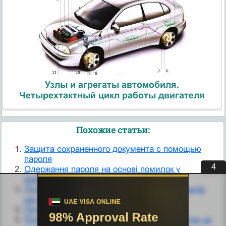
Узлы и агрегаты автомобиля.
Четырехтактный цикл работы двигателя
Похожие статьи:
Защита сохраненного документа с помощью
пароля
4
Одержання пароля на основі помилок у
реалізації системи
Підбір і комплектація устаткуванням закладів
ресторанного господарства
Підбір перерізів розтягнутих стержнів.
Підбір перерізів стиснутих стержнів решітки за