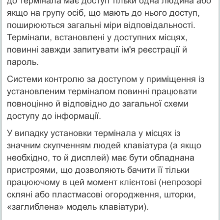
до термінала має доступ тільки одна людина або
якщо на групу осіб, що мають до нього доступ,
поширюються загальні міри відповідальності.
Термінали, встановлені у доступних місцях,
повинні завжди запитувати ім'я реєстрації й
пароль.
Системи контролю за доступом у приміщення із
установленим терміналом повинні працювати
повноцінно й відповідно до загальної схеми
доступу до інформації.
У випадку установки термінала у місцях із
значним скупченням людей клавіатура (а якщо
необхідно, то й дисплей) має бути обладнана
пристроями, що дозволяють бачити її тільки
працюючому в цей момент клієнтові (непрозорі
скляні або пластмасові огородження, шторки,
«заглиблена» модель клавіатури).