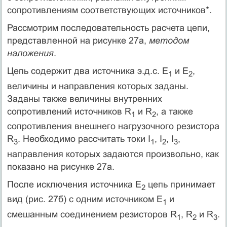
сопротивлениям соответствующих источников*.
Рассмотрим последовательность расчета цепи,
представленной на рисунке 27а,
методом
наложения
.
Цепь содержит два источника э.д.с. Е
и Е
,
1
2
величины и направления которых заданы.
Заданы также величины внутренних
сопротивлений источников R
и R
, а также
1
2
сопротивления внешнего нагрузочного резистора
R
. Необходимо рассчитать токи I
, I
, I
,
3
1
2
3
направления которых задаются произвольно, как
показано на рисунке 27а.
После исключения источника Е
цепь принимает
2
вид (рис. 27б) с одним источником Е
и
1
смешанным соединением резисторов R
, R
и R
.
1
2
3